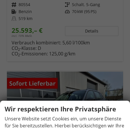
Fahrzeugnr.
80554
Getriebe
Schalt. 5-Gang
Kraftstoff
Benzin
Leistung
70 kW (95 PS)
Kilometerstand
519 km
25.593,– €
Details
incl. 19% MwSt.
Verbrauch kombiniert:
5,60 l/100km
CO
-Klasse:
D
2
CO
-Emissionen:
125,00 g/km
2
Wir respektieren Ihre Privatsphäre
Unsere Website setzt Cookies ein, um unsere Dienste
für Sie bereitzustellen. Hierbei berücksichtigen wir Ihre