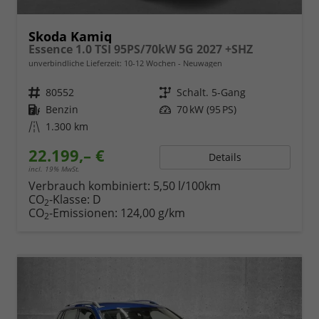
Skoda Kamiq
Essence 1.0 TSI 95PS/70kW 5G 2027 +SHZ
unverbindliche Lieferzeit: 10-12 Wochen
Neuwagen
Fahrzeugnr.
80552
Getriebe
Schalt. 5-Gang
Kraftstoff
Benzin
Leistung
70 kW (95 PS)
Kilometerstand
1.300 km
22.199,– €
Details
incl. 19% MwSt.
Verbrauch kombiniert:
5,50 l/100km
CO
-Klasse:
D
2
CO
-Emissionen:
124,00 g/km
2