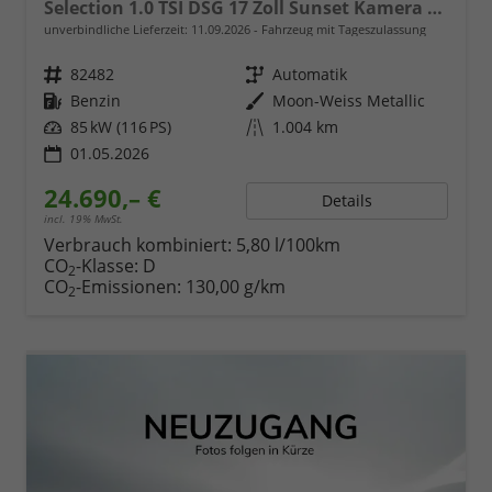
Selection 1.0 TSI DSG 17 Zoll Sunset Kamera PDC v+h
unverbindliche Lieferzeit:
11.09.2026
Fahrzeug mit Tageszulassung
Fahrzeugnr.
82482
Getriebe
Automatik
Kraftstoff
Benzin
Außenfarbe
Moon-Weiss Metallic
Leistung
85 kW (116 PS)
Kilometerstand
1.004 km
01.05.2026
24.690,– €
Details
incl. 19% MwSt.
Verbrauch kombiniert:
5,80 l/100km
CO
-Klasse:
D
2
CO
-Emissionen:
130,00 g/km
2