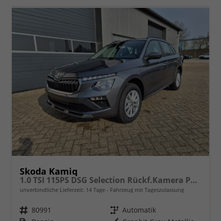
Skoda Kamiq
1.0 TSI 115PS DSG Selection Rückf.Kamera PDC v+h Sitzheizung Klimaautomatik Skoda-Radio Apple CarPlay + Android Auto Tempomat Garantieverlängerung 16"LM
unverbindliche Lieferzeit:
14 Tage
Fahrzeug mit Tageszulassung
Fahrzeugnr.
80991
Getriebe
Automatik