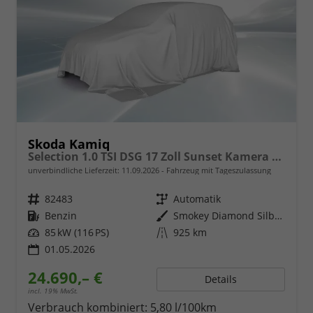
Skoda Kamiq
Selection 1.0 TSI DSG 17 Zoll Sunset Kamera PDC v+h
unverbindliche Lieferzeit:
11.09.2026
Fahrzeug mit Tageszulassung
Fahrzeugnr.
82483
Getriebe
Automatik
Kraftstoff
Benzin
Außenfarbe
Smokey Diamond Silber Metallic
Leistung
85 kW (116 PS)
Kilometerstand
925 km
01.05.2026
24.690,– €
Details
incl. 19% MwSt.
Verbrauch kombiniert:
5,80 l/100km