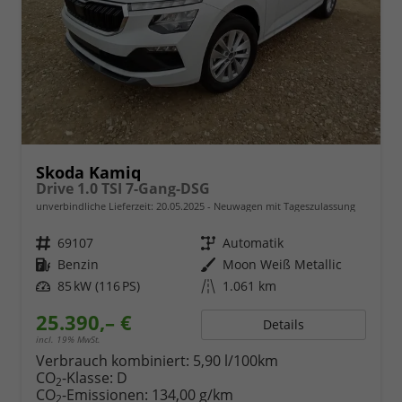
Skoda Kamiq
Drive 1.0 TSI 7-Gang-DSG
unverbindliche Lieferzeit:
20.05.2025
Neuwagen mit Tageszulassung
Fahrzeugnr.
69107
Getriebe
Automatik
Kraftstoff
Benzin
Außenfarbe
Moon Weiß Metallic
Leistung
85 kW (116 PS)
Kilometerstand
1.061 km
25.390,– €
Details
incl. 19% MwSt.
Verbrauch kombiniert:
5,90 l/100km
CO
-Klasse:
D
2
CO
-Emissionen:
134,00 g/km
2