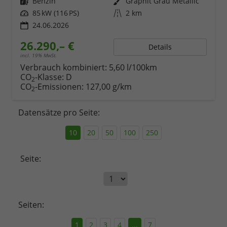
Kraftstoff
Benzin
Außenfarbe
Graphit Grau Metallic
Leistung
85 kW (116 PS)
Kilometerstand
2 km
24.06.2026
26.290,– €
Details
incl. 19% MwSt.
Verbrauch kombiniert:
5,60 l/100km
CO
-Klasse:
D
2
CO
-Emissionen:
127,00 g/km
2
Datensätze pro Seite:
10
20
50
100
250
Seite:
Seiten:
1
2
3
4
...
7