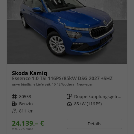
Skoda Kamiq
Essence 1.0 TSI 116PS/85kW DSG 2027 +SHZ
unverbindliche Lieferzeit: 10-12 Wochen
Neuwagen
Fahrzeugnr.
80553
Getriebe
Doppelkupplungsgetriebe (DSG)
Kraftstoff
Benzin
Leistung
85 kW (116 PS)
Kilometerstand
811 km
24.139,– €
Details
incl. 19% MwSt.