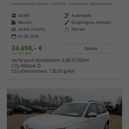
unverbindliche Lieferzeit:
11.09.2026
Fahrzeug mit Tageszulassung
Fahrzeugnr.
82965
Getriebe
Automatik
Kraftstoff
Benzin
Außenfarbe
Graphitgrau Metallic
Leistung
85 kW (116 PS)
Kilometerstand
999 km
01.05.2026
24.690,– €
Details
incl. 19% MwSt.
Verbrauch kombiniert:
5,80 l/100km
CO
-Klasse:
D
2
CO
-Emissionen:
130,00 g/km
2