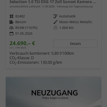
Selection 1.0 TSI DSG 17 Zoll Sunset Kamera PDC v+h
unverbindliche Lieferzeit:
11.09.2026
Fahrzeug mit Tageszulassung
Fahrzeugnr.
82482
Getriebe
Automatik
Kraftstoff
Benzin
Außenfarbe
Moon-Weiss Metallic
Leistung
85 kW (116 PS)
Kilometerstand
1.004 km
01.05.2026
24.690,– €
Details
incl. 19% MwSt.
Verbrauch kombiniert:
5,80 l/100km
CO
-Klasse:
D
2
CO
-Emissionen:
130,00 g/km
2