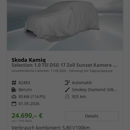
Skoda Kamiq
Selection 1.0 TSI DSG 17 Zoll Sunset Kamera PDC v+h
unverbindliche Lieferzeit:
11.09.2026
Fahrzeug mit Tageszulassung
Fahrzeugnr.
82483
Getriebe
Automatik
Kraftstoff
Benzin
Außenfarbe
Smokey Diamond Silber Metallic
Leistung
85 kW (116 PS)
Kilometerstand
925 km
01.05.2026
24.690,– €
Details
incl. 19% MwSt.
Verbrauch kombiniert:
5,80 l/100km