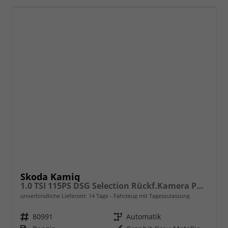
Skoda Kamiq
1.0 TSI 115PS DSG Selection Rückf.Kamera PDC v+h Sitzheizung Klimaautomatik Skoda-Radio Apple CarPlay + Android Auto Tempomat Garantieverlängerung 16"LM
unverbindliche Lieferzeit:
14 Tage
Fahrzeug mit Tageszulassung
Fahrzeugnr.
80991
Getriebe
Automatik