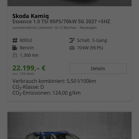
Skoda Kamiq
Essence 1.0 TSI 95PS/70kW 5G 2027 +SHZ
unverbindliche Lieferzeit: 10-12 Wochen
Neuwagen
Fahrzeugnr.
80552
Getriebe
Schalt. 5-Gang
Kraftstoff
Benzin
Leistung
70 kW (95 PS)
Kilometerstand
1.300 km
22.199,– €
Details
incl. 19% MwSt.
Verbrauch kombiniert:
5,50 l/100km
CO
-Klasse:
D
2
CO
-Emissionen:
124,00 g/km
2