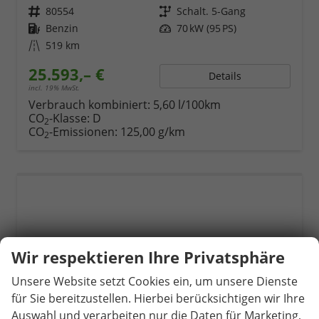
Fahrzeugnr.
80554
Getriebe
Schalt. 5-Gang
Kraftstoff
Benzin
Leistung
70 kW (95 PS)
Kilometerstand
519 km
25.593,– €
Details
incl. 19% MwSt.
Verbrauch kombiniert:
5,60 l/100km
CO
-Klasse:
D
2
CO
-Emissionen:
125,00 g/km
2
Wir respektieren Ihre Privatsphäre
Unsere Website setzt Cookies ein, um unsere Dienste
für Sie bereitzustellen. Hierbei berücksichtigen wir Ihre
Auswahl und verarbeiten nur die Daten für Marketing,