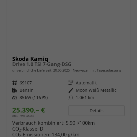
Skoda Kamiq
Drive 1.0 TSI 7-Gang-DSG
unverbindliche Lieferzeit:
20.05.2025
Neuwagen mit Tageszulassung
Fahrzeugnr.
69107
Getriebe
Automatik
Kraftstoff
Benzin
Außenfarbe
Moon Weiß Metallic
Leistung
85 kW (116 PS)
Kilometerstand
1.061 km
25.390,– €
Details
incl. 19% MwSt.
Verbrauch kombiniert:
5,90 l/100km
CO
-Klasse:
D
2
CO
-Emissionen:
134,00 g/km
2