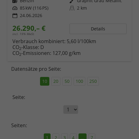
Kraftstoff
Benzin
Außenfarbe
Graphit Grau Metallic
Leistung
85 kW (116 PS)
Kilometerstand
2 km
24.06.2026
26.290,– €
Details
incl. 19% MwSt.
Verbrauch kombiniert:
5,60 l/100km
CO
-Klasse:
D
2
CO
-Emissionen:
127,00 g/km
2
Datensätze pro Seite:
10
20
50
100
250
Seite:
Seiten:
1
2
3
4
...
7