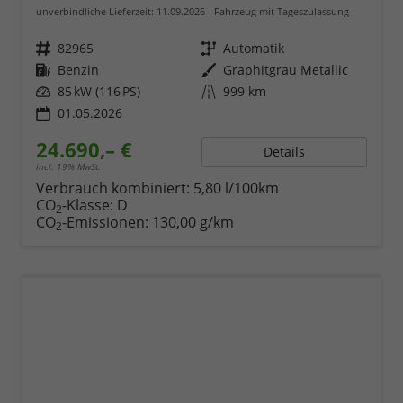
unverbindliche Lieferzeit:
11.09.2026
Fahrzeug mit Tageszulassung
Fahrzeugnr.
82965
Getriebe
Automatik
Kraftstoff
Benzin
Außenfarbe
Graphitgrau Metallic
Leistung
85 kW (116 PS)
Kilometerstand
999 km
01.05.2026
24.690,– €
Details
incl. 19% MwSt.
Verbrauch kombiniert:
5,80 l/100km
CO
-Klasse:
D
2
CO
-Emissionen:
130,00 g/km
2