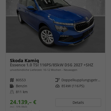
Skoda Kamiq
Essence 1.0 TSI 116PS/85kW DSG 2027 +SHZ
unverbindliche Lieferzeit: 10-12 Wochen
Neuwagen
Fahrzeugnr.
80553
Getriebe
Doppelkupplungsgetriebe (DSG)
Kraftstoff
Benzin
Leistung
85 kW (116 PS)
Kilometerstand
811 km
24.139,– €
Details
incl. 19% MwSt.