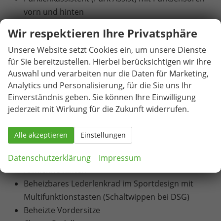
vorn und hinten
Parksensoren hinten
Wir respektieren Ihre Privatsphäre
Rückfahrkamera
Unsere Website setzt Cookies ein, um unsere Dienste
Seitenairbags vorn
für Sie bereitzustellen. Hierbei berücksichtigen wir Ihre
Spurhalteassistent (Lane Assist)
Auswahl und verarbeiten nur die Daten für Marketing,
Start-Stopp-System
Analytics und Personalisierung, für die Sie uns Ihr
Tempomat mit Geschwindigkeitsbegrenzer
Einverständnis geben. Sie können Ihre Einwilligung
Verkehrszeichenerkennung
jederzeit mit Wirkung für die Zukunft widerrufen.
Wischwasserstandsanzeige
Zentralverriegelung mit Fernbedienung
Alle akzeptieren
Einstellungen
Innen
Datenschutzerklärung
Impressum
Armlehne hinten
Beheizbares Lederlenkrad im Sportdesign mit
Multifunktionstasten (Schaltwippen bei DSG)
Beheizte Vordersitze