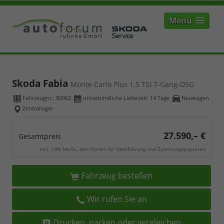
Menü
Skoda Fabia
Monte Carlo Plus 1.5 TSI 7-Gang-DSG
Fahrzeugnr.:
82062
unverbindliche Lieferzeit:
14 Tage
Neuwagen
Zentrallager
27.590,– €
Gesamtpreis
incl. 19% MwSt., den Kosten für Überführung und Zulassungspapieren
Fahrzeug bestellen
Wir rufen Sie an
Drucken, parken oder vergleichen