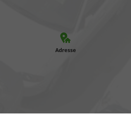
Adresse
Heinrich-Hertz-Straße 1
17389 Anklam