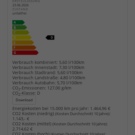
ERSTZULASSUNG
23.06.2026
ZUSTAND
unfallfrei
Verbrauch kombiniert:
5,60 l/100km
Verbrauch Innenstadt:
7,30 l/100km
Verbrauch Stadtrand:
5,60 l/100km
Verbrauch Landstraße:
4,80 l/100km
Verbrauch Autobahn:
5,70 l/100km
CO
-Emissionen:
127,00 g/km
2
CO
-Klasse:
D
2
Download
Energiekosten bei 15.000 km pro Jahr:
1.464,96 €
CO2 Kosten (niedrig)
:
(Kosten Durchschnitt 10 Jahre)
1.143,- €
CO2 Kosten (mittel)
:
(Kosten Durchschnitt 10 Jahre)
2.714,62 €
CO2 Kosten (hoch)
:
(Kosten Durchschnitt 10 Jahre)