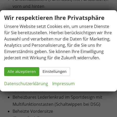
vorn und hinten
Parksensoren hinten
Wir respektieren Ihre Privatsphäre
Rückfahrkamera
Unsere Website setzt Cookies ein, um unsere Dienste
Seitenairbags vorn
für Sie bereitzustellen. Hierbei berücksichtigen wir Ihre
Spurhalteassistent (Lane Assist)
Auswahl und verarbeiten nur die Daten für Marketing,
Start-Stopp-System
Analytics und Personalisierung, für die Sie uns Ihr
Tempomat mit Geschwindigkeitsbegrenzer
Einverständnis geben. Sie können Ihre Einwilligung
Verkehrszeichenerkennung
jederzeit mit Wirkung für die Zukunft widerrufen.
Wischwasserstandsanzeige
Zentralverriegelung mit Fernbedienung
Alle akzeptieren
Einstellungen
Innen
Datenschutzerklärung
Impressum
Armlehne hinten
Beheizbares Lederlenkrad im Sportdesign mit
Multifunktionstasten (Schaltwippen bei DSG)
Beheizte Vordersitze