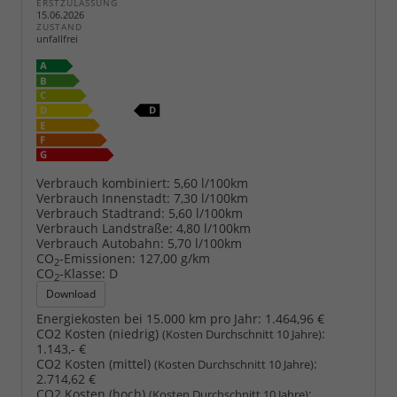
ERSTZULASSUNG
15.06.2026
ZUSTAND
unfallfrei
Verbrauch kombiniert:
5,60 l/100km
Verbrauch Innenstadt:
7,30 l/100km
Verbrauch Stadtrand:
5,60 l/100km
Verbrauch Landstraße:
4,80 l/100km
Verbrauch Autobahn:
5,70 l/100km
CO
-Emissionen:
127,00 g/km
2
CO
-Klasse:
D
2
Download
Energiekosten bei 15.000 km pro Jahr:
1.464,96 €
CO2 Kosten (niedrig)
:
(Kosten Durchschnitt 10 Jahre)
1.143,- €
CO2 Kosten (mittel)
:
(Kosten Durchschnitt 10 Jahre)
2.714,62 €
CO2 Kosten (hoch)
:
(Kosten Durchschnitt 10 Jahre)