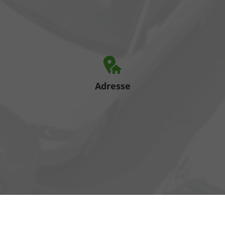
Adresse
Heinrich-Hertz-Straße 1
17389 Anklam