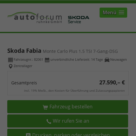
Menü
Skoda Fabia
Monte Carlo Plus 1.5 TSI 7-Gang-DSG
Fahrzeugnr.:
82061
unverbindliche Lieferzeit:
14 Tage
Neuwagen
Zentrallager
27.590,– €
Gesamtpreis
incl. 19% MwSt., den Kosten für Überführung und Zulassungspapieren
Fahrzeug bestellen
Wir rufen Sie an
Drucken, parken oder vergleichen