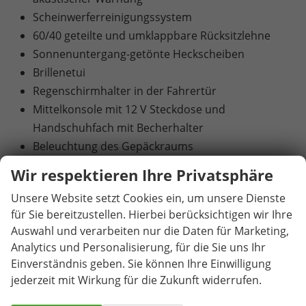
Scheinwerferreinigungssystem
60/40 geteilte und umklappbare Rücksitzlehne
Sonnenuntergang-getönte Heckscheiben
Brillenetui
Regenschirmhalter in der Fahrertür
Mittelkonsole mit 12 V Steckdose und
Handschuhfach mit Becherhalter
Beleuchtung des Gepäckraums
Befestigungspunkte im Gepäckraum
Wir respektieren Ihre Privatsphäre
Start/Stopp-System mit
Unsere Website setzt Cookies ein, um unsere Dienste
Bremsenergierückgewinnung
für Sie bereitzustellen. Hierbei berücksichtigen wir Ihre
2x USB-C vorne (für Datenübertragung)
Auswahl und verarbeiten nur die Daten für Marketing,
DAB – Digitaler Radioempfänger
Analytics und Personalisierung, für die Sie uns Ihr
Notruffunktion: Im Falle eines Unfalls sendet das
Einverständnis geben. Sie können Ihre Einwilligung
Auto automatisch die Koordinaten, die Schwere
jederzeit mit Wirkung für die Zukunft widerrufen.
des Unfalls und die Anzahl der Passagiere an das