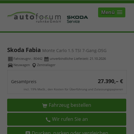
Menü
Skoda Fabia
Monte Carlo 1.5 TSI 7-Gang-DSG
Fahrzeugnr.:
80442
unverbindliche Lieferzeit:
21.10.2026
Neuwagen
Zentrallager
27.390,– €
Gesamtpreis
incl. 19% MwSt., den Kosten für Überführung und Zulassungspapieren
Fahrzeug bestellen
Wir rufen Sie an
Drucken, parken oder vergleichen