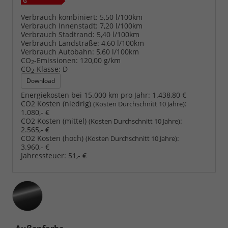
Verbrauch kombiniert:
5,50 l/100km
Verbrauch Innenstadt:
7,20 l/100km
Verbrauch Stadtrand:
5,40 l/100km
Verbrauch Landstraße:
4,60 l/100km
Verbrauch Autobahn:
5,60 l/100km
CO
-Emissionen:
120,00 g/km
2
CO
-Klasse:
D
2
Download
Energiekosten bei 15.000 km pro Jahr:
1.438,80 €
CO2 Kosten (niedrig)
:
(Kosten Durchschnitt 10 Jahre)
1.080,- €
CO2 Kosten (mittel)
:
(Kosten Durchschnitt 10 Jahre)
2.565,- €
CO2 Kosten (hoch)
:
(Kosten Durchschnitt 10 Jahre)
3.960,- €
Jahressteuer:
51,- €