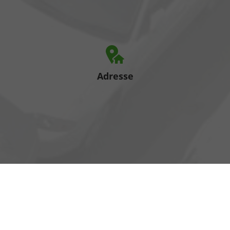
Adresse
Heinrich-Hertz-Straße 1
17389 Anklam