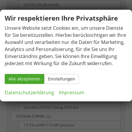
2.0 TSI 195 kW 4x4 RS
RS 2.0 TSI 7-Gang DSG 4x4
Wir respektieren Ihre Privatsphäre
Selection
Unsere Website setzt Cookies ein, um unsere Dienste
Selection 1.5 TSI 7-Gang-DSG
für Sie bereitzustellen. Hierbei berücksichtigen wir Ihre
Selection 1.5 TSI mHEV 7-Gang DSG
Auswahl und verarbeiten nur die Daten für Marketing,
Sportline
Analytics und Personalisierung, für die Sie uns Ihr
Einverständnis geben. Sie können Ihre Einwilligung
Sportline 1.5 TSI
jederzeit mit Wirkung für die Zukunft widerrufen.
Sportline 1.5 TSI 7-Gang DSG
Sportline 1.5 TSI iV 6-Gang-DSG
Alle akzeptieren
Einstellungen
Sportline 1.5 TSI mHEV 7-Gang DSG
Sportline 2.0 TDI 7-Gang-DSG
Datenschutzerklärung
Impressum
Sportline 2.0 TDI 7-Gang-DSG 4x4
Sportline 2.0 TSI 7-Gang-DSG 4x4
Octavia Combi
253
1.5 TSI mHEV 110 kW Selection