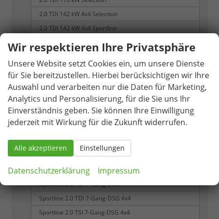
2.0 TDI 142 kW 4x4 Selection
2.0 TDI 142 kW 4x4 Sportline
2.0 TSI 195 kW 4x4 RS
Wir respektieren Ihre Privatsphäre
RS 2.0 TSI 7-Gang DSG 4x4
Unsere Website setzt Cookies ein, um unsere Dienste
Selection
für Sie bereitzustellen. Hierbei berücksichtigen wir Ihre
Selection 1.5 TSI 7-Gang-DSG
Auswahl und verarbeiten nur die Daten für Marketing,
Analytics und Personalisierung, für die Sie uns Ihr
Selection 1.5 TSI mHEV 7-Gang DSG
Einverständnis geben. Sie können Ihre Einwilligung
Sportline
jederzeit mit Wirkung für die Zukunft widerrufen.
Sportline 1.5 TSI
Sportline 1.5 TSI 7-Gang DSG
Alle akzeptieren
Einstellungen
Sportline 1.5 TSI iV 6-Gang-DSG
Datenschutzerklärung
Impressum
Sportline 1.5 TSI mHEV 7-Gang DSG
Sportline 2.0 TDI 7-Gang-DSG
Sportline 2.0 TDI 7-Gang-DSG 4x4
Sportline 2.0 TSI 7-Gang-DSG 4x4