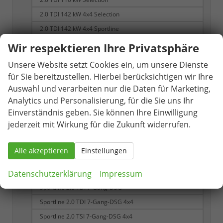
2.0 TDI 142 kW 4x4 Selection
2.0 TDI 142 kW 4x4 Sportline
2.0 TSI 195 kW 4x4 RS
Wir respektieren Ihre Privatsphäre
RS 2.0 TSI 7-Gang DSG 4x4
Unsere Website setzt Cookies ein, um unsere Dienste
Selection
für Sie bereitzustellen. Hierbei berücksichtigen wir Ihre
Selection 1.5 TSI 7-Gang-DSG
Auswahl und verarbeiten nur die Daten für Marketing,
Analytics und Personalisierung, für die Sie uns Ihr
Selection 1.5 TSI mHEV 7-Gang DSG
Einverständnis geben. Sie können Ihre Einwilligung
Sportline
jederzeit mit Wirkung für die Zukunft widerrufen.
Sportline 1.5 TSI
Sportline 1.5 TSI 7-Gang DSG
Alle akzeptieren
Einstellungen
Sportline 1.5 TSI iV 6-Gang-DSG
Datenschutzerklärung
Impressum
Sportline 1.5 TSI mHEV 7-Gang DSG
Sportline 2.0 TDI 7-Gang-DSG
Sportline 2.0 TDI 7-Gang-DSG 4x4
Sportline 2.0 TSI 7-Gang-DSG 4x4