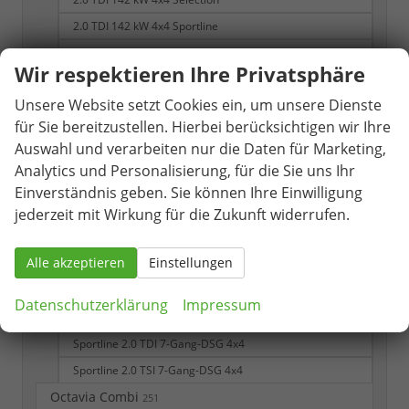
2.0 TDI 142 kW 4x4 Sportline
2.0 TSI 195 kW 4x4 RS
Wir respektieren Ihre Privatsphäre
RS 2.0 TSI 7-Gang DSG 4x4
Unsere Website setzt Cookies ein, um unsere Dienste
Selection
für Sie bereitzustellen. Hierbei berücksichtigen wir Ihre
Selection 1.5 TSI 7-Gang-DSG
Auswahl und verarbeiten nur die Daten für Marketing,
Selection 1.5 TSI mHEV 7-Gang DSG
Analytics und Personalisierung, für die Sie uns Ihr
Sportline
Einverständnis geben. Sie können Ihre Einwilligung
Sportline 1.5 TSI
jederzeit mit Wirkung für die Zukunft widerrufen.
Sportline 1.5 TSI 7-Gang DSG
Alle akzeptieren
Einstellungen
Sportline 1.5 TSI iV 6-Gang-DSG
Sportline 1.5 TSI mHEV 7-Gang DSG
Datenschutzerklärung
Impressum
Sportline 2.0 TDI 7-Gang-DSG
Sportline 2.0 TDI 7-Gang-DSG 4x4
Sportline 2.0 TSI 7-Gang-DSG 4x4
Octavia Combi
251