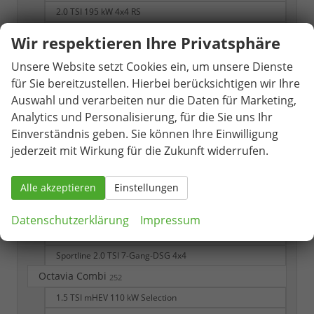
2.0 TSI 195 kW 4x4 RS
RS 2.0 TSI 7-Gang DSG 4x4
Wir respektieren Ihre Privatsphäre
Selection
Unsere Website setzt Cookies ein, um unsere Dienste
Selection 1.5 TSI 7-Gang-DSG
für Sie bereitzustellen. Hierbei berücksichtigen wir Ihre
Selection 1.5 TSI mHEV 7-Gang DSG
Auswahl und verarbeiten nur die Daten für Marketing,
Sportline
Analytics und Personalisierung, für die Sie uns Ihr
Einverständnis geben. Sie können Ihre Einwilligung
Sportline 1.5 TSI
jederzeit mit Wirkung für die Zukunft widerrufen.
Sportline 1.5 TSI 7-Gang DSG
Sportline 1.5 TSI iV 6-Gang-DSG
Alle akzeptieren
Einstellungen
Sportline 1.5 TSI mHEV 7-Gang DSG
Sportline 2.0 TDI 7-Gang-DSG
Datenschutzerklärung
Impressum
Sportline 2.0 TDI 7-Gang-DSG 4x4
Sportline 2.0 TSI 7-Gang-DSG 4x4
Octavia Combi
252
1.5 TSI mHEV 110 kW Selection