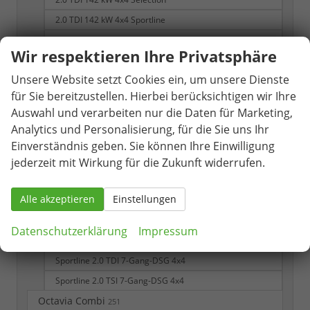
2.0 TDI 142 kW 4x4 Sportline
2.0 TSI 195 kW 4x4 RS
Wir respektieren Ihre Privatsphäre
RS 2.0 TSI 7-Gang DSG 4x4
Unsere Website setzt Cookies ein, um unsere Dienste
Selection
für Sie bereitzustellen. Hierbei berücksichtigen wir Ihre
Selection 1.5 TSI 7-Gang-DSG
Auswahl und verarbeiten nur die Daten für Marketing,
Selection 1.5 TSI mHEV 7-Gang DSG
Analytics und Personalisierung, für die Sie uns Ihr
Sportline
Einverständnis geben. Sie können Ihre Einwilligung
Sportline 1.5 TSI
jederzeit mit Wirkung für die Zukunft widerrufen.
Sportline 1.5 TSI 7-Gang DSG
Alle akzeptieren
Einstellungen
Sportline 1.5 TSI iV 6-Gang-DSG
Sportline 1.5 TSI mHEV 7-Gang DSG
Datenschutzerklärung
Impressum
Sportline 2.0 TDI 7-Gang-DSG
Sportline 2.0 TDI 7-Gang-DSG 4x4
Sportline 2.0 TSI 7-Gang-DSG 4x4
Octavia Combi
251