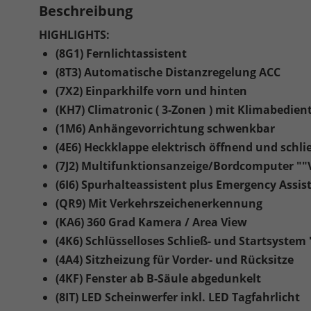
Beschreibung
HIGHLIGHTS:
(8G1) Fernlichtassistent
(8T3) Automatische Distanzregelung ACC
(7X2) Einparkhilfe vorn und hinten
(KH7) Climatronic ( 3-Zonen ) mit Klimabedient
(1M6) Anhängevorrichtung schwenkbar
(4E6) Heckklappe elektrisch öffnend und schlie
(7J2) Multifunktionsanzeige/Bordcomputer ""Vi
(6I6) Spurhalteassistent plus Emergency Assis
(QR9) Mit Verkehrszeichenerkennung
(KA6) 360 Grad Kamera / Area View
(4K6) Schlüsselloses Schließ- und Startsyste
(4A4) Sitzheizung für Vorder- und Rücksitze
(4KF) Fenster ab B-Säule abgedunkelt
(8IT) LED Scheinwerfer inkl. LED Tagfahrlicht