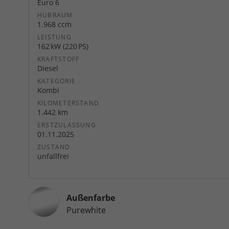
Euro 6
HUBRAUM
1.968 ccm
LEISTUNG
162 kW (220 PS)
KRAFTSTOFF
Diesel
KATEGORIE
Kombi
KILOMETERSTAND
1.442 km
ERSTZULASSUNG
01.11.2025
ZUSTAND
unfallfrei
Außenfarbe
Purewhite