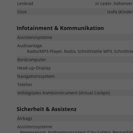
Lenkrad
in Leder, höhenver
Sitze
Isofix (Kinde
Infotainment & Kommunikation
Assistenzsysteme
Audioanlage
Radio/MP3-Player, Radio, Schnittstelle MP3, Schnittst
Bordcomputer
Head-up-Display
Navigationssystem
Telefon
Volldigitales Kombiinstrument (Virtual Cockpit)
Sicherheit & Assistenz
Airbags
Assistenzsysteme
Regensensor, Notbremsassistent (City-Safety), Berganfah