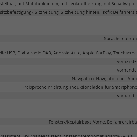
stellbar, mit Multifunktionen, mit Lenkradheizung, mit Schaltwipp
rsitzbefestigung), Sitzheizung, Sitzheizung hinten, Isofix Beifahrersi
Sprachsteueru
elle USB, Digitalradio DAB, Android Auto, Apple CarPlay, Touchscre
vorhande
vorhande
Navigation, Navigation per Aud
Freisprecheinrichtung, Induktionsladen für Smartphon
vorhande
Fenster-/Kopfairbags Vorne, Beifahrerairb
rassistent, Spurhalteassistent, Abstandstempomat adaptiv (ACC),