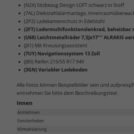
(N2X) Sitzbezug Design LOFT schwarz in Stoff
(7AL) Diebstahlalarmanlage, Innenraumüberwac
(2P2) Ladekantenschutz in Edelstahl
(2FT) Ledermultifunktionslenkrad, beheizbar m
(U68) Leichtmetallräder 7,5Jx17"" ALRAKIS ae
(JX1) Mit Kreuzungsassistent
(7UY) Navigationssystem 13 Zoll
(J85) Reifen 215/55 R17 94V
(3GN) Variabler Ladeboden
Alle Fotos können Beispielbilder sein und aufpreispf
entnehmen Sie bitte dem Beschreibungstext
Innen
Armlehnen
Fensterheber
Klimatisierung