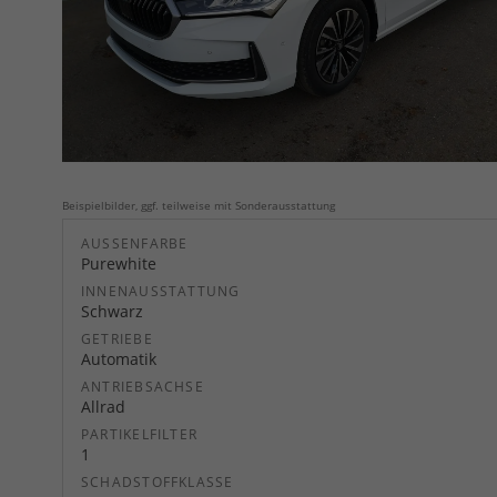
Beispielbilder, ggf. teilweise mit Sonderausstattung
AUSSENFARBE
Purewhite
INNENAUSSTATTUNG
Schwarz
GETRIEBE
Automatik
ANTRIEBSACHSE
Allrad
PARTIKELFILTER
1
SCHADSTOFFKLASSE