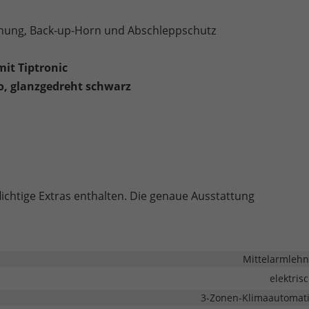
hung, Back-up-Horn und Abschleppschutz
it Tiptronic
ro, glanzgedreht schwarz
lichtige Extras enthalten. Die genaue Ausstattung
Mittelarmleh
elektris
3-Zonen-Klimaautomat