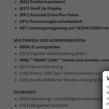
(8A2) Parklenkassistent
(KS1) Head Up Display
(PR1) Assisted Drive Plus Paket
(3FU) Panoramaglasschiebedach
ABT Leistungssteigerung auf 162kW/220PS ink
MULTIMEDIA UND KOMMUNIKATION:
(8RM) 8 Lautsprecher
(QV3) Digitaler Radioempfang (DAB+)
(9WJ) ""SMART LINK"" (wired and wireless con
(QH1) Sprachsteuerung
(U9E) Extern, USB Typ-C Datenbuchse(n) und Lad
(9ZQ) Komforttelefonie: Wireless Charging (fast 
U
SICHERHEIT:
b
v
(EM2) Ablenkungs- und Müdigkeitserkennung
P
(UG1) Berganfahrassistent