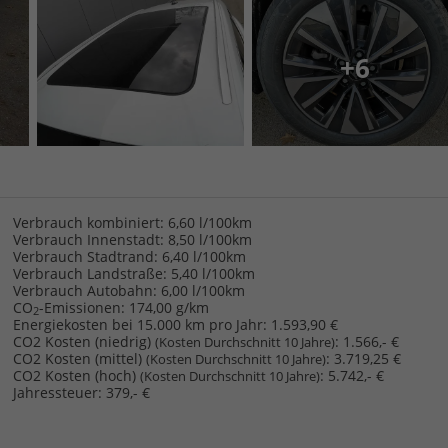
+6
Verbrauch kombiniert:
6,60 l/100km
Verbrauch Innenstadt:
8,50 l/100km
Verbrauch Stadtrand:
6,40 l/100km
Verbrauch Landstraße:
5,40 l/100km
Verbrauch Autobahn:
6,00 l/100km
CO
-Emissionen:
174,00 g/km
2
Energiekosten bei 15.000 km pro Jahr:
1.593,90 €
CO2 Kosten (niedrig)
:
1.566,- €
(Kosten Durchschnitt 10 Jahre)
CO2 Kosten (mittel)
:
3.719,25 €
(Kosten Durchschnitt 10 Jahre)
CO2 Kosten (hoch)
:
5.742,- €
(Kosten Durchschnitt 10 Jahre)
Jahressteuer:
379,- €