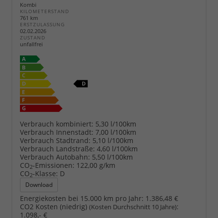
Kombi
KILOMETERSTAND
761 km
ERSTZULASSUNG
02.02.2026
ZUSTAND
unfallfrei
Verbrauch kombiniert:
5,30 l/100km
Verbrauch Innenstadt:
7,00 l/100km
Verbrauch Stadtrand:
5,10 l/100km
Verbrauch Landstraße:
4,60 l/100km
Verbrauch Autobahn:
5,50 l/100km
CO
-Emissionen:
122,00 g/km
2
CO
-Klasse:
D
2
Download
Energiekosten bei 15.000 km pro Jahr:
1.386,48 €
CO2 Kosten (niedrig)
:
(Kosten Durchschnitt 10 Jahre)
1.098,- €