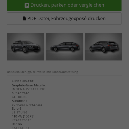
Drucken, parken oder vergleichen
PDF-Datei, Fahrzeugexposé drucken
Beispielbilder, ggf. teilweise mit Sonderausstattung
AUSSENFARBE
Graphite-Grau Metallic
INNENAUSSTATTUNG
auf Anfrage
GETRIEBE
Automatik
SCHADSTOFFKLASSE
Euro 6
LEISTUNG
110 kW (150 PS)
KRAFTSTOFF
Benzin
KATEGORIE