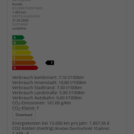
KATEGORIE
Kombi
KILOMETERSTAND
1.455 km
ERSTZULASSUNG
31.03.2026
ZUSTAND
unfallfrei
Verbrauch kombiniert:
7,10 l/100km
Verbrauch Innenstadt:
10,80 l/100km
Verbrauch Stadtrand:
7,30 l/100km
Verbrauch Landstraße:
5,90 l/100km
Verbrauch Autobahn:
6,60 l/100km
CO
-Emissionen:
161,00 g/km
2
CO
-Klasse:
F
2
Download
Energiekosten bei 15.000 km pro Jahr:
1.857,36 €
CO2 Kosten (niedrig)
:
(Kosten Durchschnitt 10 Jahre)
1.449,- €