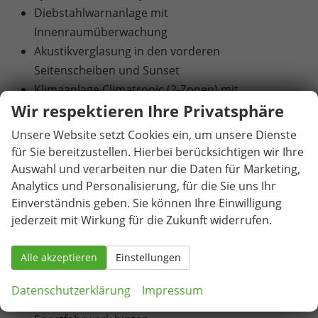
Diebstahlwarnanlage mit
Innenraumüberwachung
Akustikverglasung in den vorderen
Seitenscheiben und Sunset
Klimaanlage Climatronic (2-Zonen) mit
Wir respektieren Ihre Privatsphäre
Allergenfilter und Geruchsfilter
Beheizbare Vordersitze
Unsere Website setzt Cookies ein, um unsere Dienste
Elektrisch betätigte Kindersicherung für die
für Sie bereitzustellen. Hierbei berücksichtigen wir Ihre
hinteren Türen und Fenster
Auswahl und verarbeiten nur die Daten für Marketing,
Abbiege- und Allwetterlicht
Analytics und Personalisierung, für die Sie uns Ihr
Einverständnis geben. Sie können Ihre Einwilligung
Scheinwerferreinigungsanlage inklusive
jederzeit mit Wirkung für die Zukunft widerrufen.
Waschwasserstandskontrolle
Matrix-LED-Scheinwerfer
Alle akzeptieren
Einstellungen
LED-Heckleuchten in Kristallglasoptik
18"-Leichtmetallfelgen "Comet" in Schwarz (Reifen
Datenschutzerklärung
Impressum
225/45 R 18)