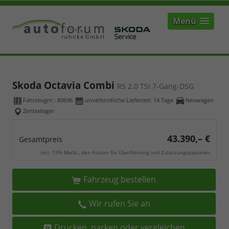
Menü
Skoda Octavia Combi
RS 2.0 TSI 7-Gang-DSG
Fahrzeugnr.:
80696
unverbindliche Lieferzeit:
14 Tage
Neuwagen
Zentrallager
43.390,– €
Gesamtpreis
incl. 19% MwSt., den Kosten für Überführung und Zulassungspapieren
Fahrzeug bestellen
Wir rufen Sie an
Drucken, parken oder vergleichen