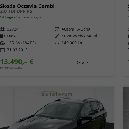
Skoda Octavia Combi
2.0 TDI DPF RS
14 Tage
Gebrauchtwagen
Fahrzeugnr.
82724
Getriebe
Autom. 6-Gang
Kraftstoff
Diesel
Außenfarbe
Moon-Weiss Metallic
Leistung
135 kW (184 PS)
Kilometerstand
140.000 km
31.03.2015
13.490,– €
Details
Differenzbesteuert