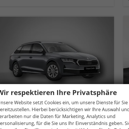
Wir respektieren Ihre Privatsphäre
nsere Website setzt Cookies ein, um unsere Dienste für Sie
ereitzustellen. Hierbei berücksichtigen wir Ihre Auswahl un
Skoda Octavia Combi
erarbeiten nur die Daten für Marketing, Analytics und
Selection 1.5 TSI mHEV 7-Gang-DSG
ersonalisierung, für die Sie uns Ihr Einverständnis geben. Si
unverbindliche Lieferzeit:
14 Tage
Gebrauchtwagen