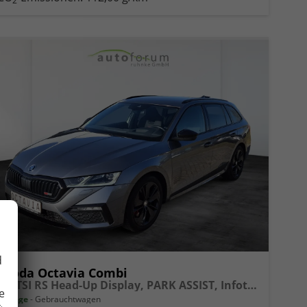
2
d
Skoda Octavia Combi
2.0 TSI RS Head-Up Display, PARK ASSIST, Infotainment Columbus
e
14 Tage
Gebrauchtwagen