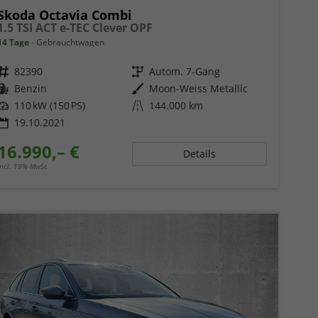
Skoda Octavia Combi
1.5 TSI ACT e-TEC Clever OPF
14 Tage
Gebrauchtwagen
Fahrzeugnr.
82390
Getriebe
Autom. 7-Gang
Kraftstoff
Benzin
Außenfarbe
Moon-Weiss Metallic
Leistung
110 kW (150 PS)
Kilometerstand
144.000 km
19.10.2021
16.990,– €
Details
incl. 19% MwSt.