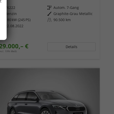
t
Fahrzeugnr.
76222
Getriebe
Autom. 7-Gang
Kraftstoff
Benzin
Außenfarbe
Graphite-Grau Metallic
Leistung
180 kW (245 PS)
Kilometerstand
90.500 km
22.08.2022
29.000,– €
Details
incl. 19% MwSt.