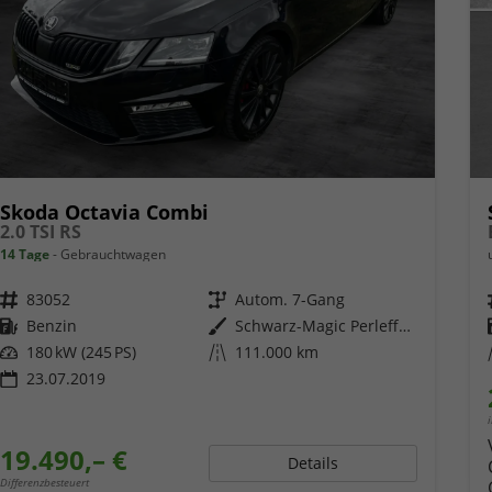
Skoda Octavia Combi
2.0 TSI RS
14 Tage
Gebrauchtwagen
Fahrzeugnr.
83052
Getriebe
Autom. 7-Gang
Kraftstoff
Benzin
Außenfarbe
Schwarz-Magic Perleffekt
Leistung
180 kW (245 PS)
Kilometerstand
111.000 km
23.07.2019
19.490,– €
Details
Differenzbesteuert