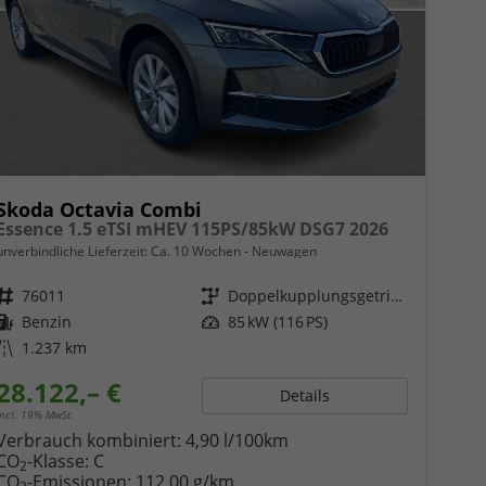
Skoda Octavia Combi
Essence 1.5 eTSI mHEV 115PS/85kW DSG7 2026
unverbindliche Lieferzeit: Ca. 10 Wochen
Neuwagen
Fahrzeugnr.
76011
Getriebe
Doppelkupplungsgetriebe (DSG)
Kraftstoff
Benzin
Leistung
85 kW (116 PS)
Kilometerstand
1.237 km
28.122,– €
Details
incl. 19% MwSt.
Verbrauch kombiniert:
4,90 l/100km
CO
-Klasse:
C
2
CO
-Emissionen:
112,00 g/km