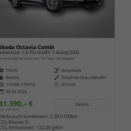
Skoda Octavia Combi
Selection 1.5 TSI mHEV 7-Gang DSG
unverbindliche Lieferzeit:
14 Tage
Neuwagen
Fahrzeugnr.
79370
Getriebe
Automatik
Kraftstoff
Benzin
Außenfarbe
Graphite-Grau Metallic
Leistung
110 kW (150 PS)
Kilometerstand
815 km
02.02.2026
31.390,– €
Details
incl. 19% MwSt.
Verbrauch kombiniert:
5,30 l/100km
CO
-Klasse:
D
2
CO
-Emissionen:
122,00 g/km
2