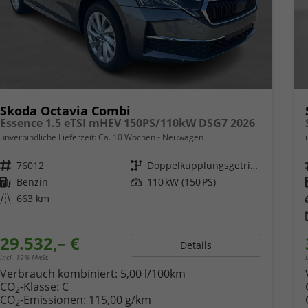
Skoda Octavia Combi
Essence 1.5 eTSI mHEV 150PS/110kW DSG7 2026
unverbindliche Lieferzeit: Ca. 10 Wochen
Neuwagen
Fahrzeugnr.
76012
Getriebe
Doppelkupplungsgetriebe (DSG)
Kraftstoff
Benzin
Leistung
110 kW (150 PS)
Kilometerstand
663 km
29.532,– €
Details
incl. 19% MwSt.
Verbrauch kombiniert:
5,00 l/100km
CO
-Klasse:
C
2
CO
-Emissionen:
115,00 g/km
2