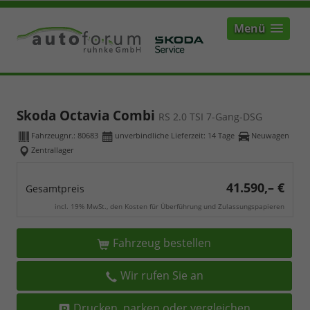
Menü
Skoda Octavia Combi
RS 2.0 TSI 7-Gang-DSG
Fahrzeugnr.:
80683
unverbindliche Lieferzeit:
14 Tage
Neuwagen
Zentrallager
41.590,– €
Gesamtpreis
incl. 19% MwSt., den Kosten für Überführung und Zulassungspapieren
Fahrzeug bestellen
Wir rufen Sie an
Drucken, parken oder vergleichen