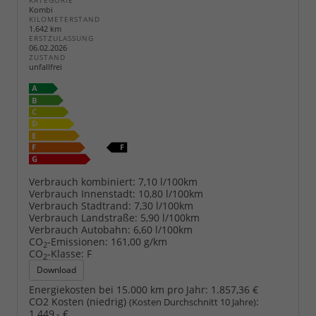
KATEGORIE
Kombi
KILOMETERSTAND
1.642 km
ERSTZULASSUNG
06.02.2026
ZUSTAND
unfallfrei
Verbrauch kombiniert:
7,10 l/100km
Verbrauch Innenstadt:
10,80 l/100km
Verbrauch Stadtrand:
7,30 l/100km
Verbrauch Landstraße:
5,90 l/100km
Verbrauch Autobahn:
6,60 l/100km
CO
-Emissionen:
161,00 g/km
2
CO
-Klasse:
F
2
Download
Energiekosten bei 15.000 km pro Jahr:
1.857,36 €
CO2 Kosten (niedrig)
:
(Kosten Durchschnitt 10 Jahre)
1.449,- €