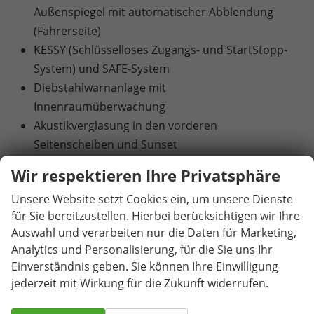
Außenspiegel mit automatischer Abblendung
(Fahrerseite)
KESSY (Schlüsselloses Zugangs- und StartStopp-
System) und SAFE-System
Diebstahlwarnanlage mit
Innenraumüberwachung
Akustikverglasung in den vorderen
Seitenscheiben und Sunset
Klimaanlage Climatronic (2-Zonen) mit
Wir respektieren Ihre Privatsphäre
Allergenfilter & Geruchsfilter
Unsere Website setzt Cookies ein, um unsere Dienste
Beheizbare Vordersitze
für Sie bereitzustellen. Hierbei berücksichtigen wir Ihre
Elektrisch betätigte Kindersicherung für die
Auswahl und verarbeiten nur die Daten für Marketing,
hinteren Türen und Fenster
Analytics und Personalisierung, für die Sie uns Ihr
Elektrische Heckklappenbedienung mit
Einverständnis geben. Sie können Ihre Einwilligung
Komfortöffnung
jederzeit mit Wirkung für die Zukunft widerrufen.
Abbiege- und Allwetterlicht