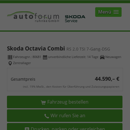
Menü
Skoda Octavia Combi
RS 2.0 TSI 7-Gang-DSG
Fahrzeugnr.:
80681
unverbindliche Lieferzeit:
14 Tage
Neuwagen
Zentrallager
44.590,– €
Gesamtpreis
incl. 19% MwSt., den Kosten für Überführung und Zulassungspapieren
Fahrzeug bestellen
Wir rufen Sie an
Drucken, parken oder vergleichen