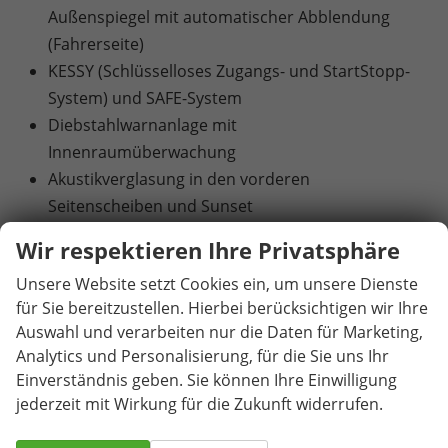
Außenspiegel mit automatischer Abblendung
(Fahrerseite)
KESSY (Schlüsselloses Zugangs- und StartStopp-
System) und SAFE-System
Diebstahlwarnanlage mit
Innenraumüberwachung
Akustikverglasung in den vorderen
Seitenscheiben und Sunset
Klimaanlage Climatronic (2-Zonen) mit
Wir respektieren Ihre Privatsphäre
Allergenfilter & Geruchsfilter
Unsere Website setzt Cookies ein, um unsere Dienste
Beheizbare Vordersitze
für Sie bereitzustellen. Hierbei berücksichtigen wir Ihre
Elektrisch betätigte Kindersicherung für die
Auswahl und verarbeiten nur die Daten für Marketing,
hinteren Türen und Fenster
Analytics und Personalisierung, für die Sie uns Ihr
Elektrische Heckklappenbedienung mit
Einverständnis geben. Sie können Ihre Einwilligung
Komfortöffnung
jederzeit mit Wirkung für die Zukunft widerrufen.
Abbiege- und Allwetterlicht