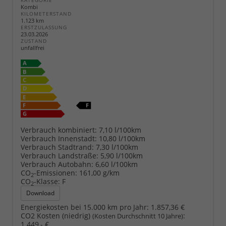
KATEGORIE
Kombi
KILOMETERSTAND
1.123 km
ERSTZULASSUNG
23.03.2026
ZUSTAND
unfallfrei
Verbrauch kombiniert:
7,10 l/100km
Verbrauch Innenstadt:
10,80 l/100km
Verbrauch Stadtrand:
7,30 l/100km
Verbrauch Landstraße:
5,90 l/100km
Verbrauch Autobahn:
6,60 l/100km
CO
-Emissionen:
161,00 g/km
2
CO
-Klasse:
F
2
Download
Energiekosten bei 15.000 km pro Jahr:
1.857,36 €
CO2 Kosten (niedrig)
:
(Kosten Durchschnitt 10 Jahre)
1.449,- €