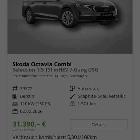
Skoda Octavia Combi
Selection 1.5 TSI mHEV 7-Gang DSG
unverbindliche Lieferzeit:
14 Tage
Neuwagen
Fahrzeugnr.
79372
Getriebe
Automatik
Kraftstoff
Benzin
Außenfarbe
Graphite-Grau Metallic
Leistung
110 kW (150 PS)
Kilometerstand
1.501 km
02.02.2026
31.390,– €
Details
incl. 19% MwSt.
Verbrauch kombiniert:
5,30 l/100km