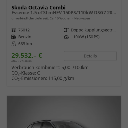
Skoda Octavia Combi
Essence 1.5 eTSI mHEV 150PS/110kW DSG7 2026
unverbindliche Lieferzeit: Ca. 10 Wochen
Neuwagen
Fahrzeugnr.
76012
Getriebe
Doppelkupplungsgetriebe (DSG)
Kraftstoff
Benzin
Leistung
110 kW (150 PS)
Kilometerstand
663 km
29.532,– €
Details
incl. 19% MwSt.
Verbrauch kombiniert:
5,00 l/100km
CO
-Klasse:
C
2
CO
-Emissionen:
115,00 g/km
2