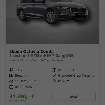
Skoda Octavia Combi
Selection 1.5 TSI mHEV 7-Gang DSG
unverbindliche Lieferzeit:
14 Tage
Neuwagen
Fahrzeugnr.
79370
Getriebe
Automatik
Kraftstoff
Benzin
Außenfarbe
Graphite-Grau Metallic
Leistung
110 kW (150 PS)
Kilometerstand
815 km
02.02.2026
31.390,– €
Details
incl. 19% MwSt.