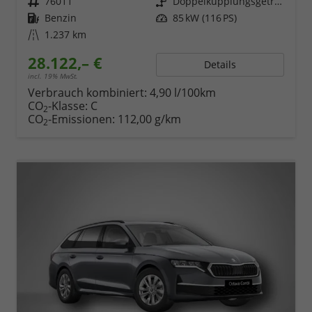
Fahrzeugnr.
76011
Getriebe
Doppelkupplungsgetriebe (DSG)
Kraftstoff
Benzin
Leistung
85 kW (116 PS)
Kilometerstand
1.237 km
28.122,– €
Details
incl. 19% MwSt.
Verbrauch kombiniert:
4,90 l/100km
CO
-Klasse:
C
2
CO
-Emissionen:
112,00 g/km
2