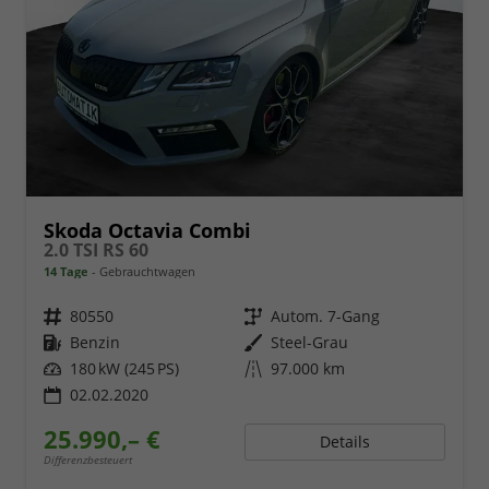
Skoda Octavia Combi
2.0 TSI RS 60
14 Tage
Gebrauchtwagen
Fahrzeugnr.
80550
Getriebe
Autom. 7-Gang
Kraftstoff
Benzin
Außenfarbe
Steel-Grau
Leistung
180 kW (245 PS)
Kilometerstand
97.000 km
02.02.2020
25.990,– €
Details
Differenzbesteuert