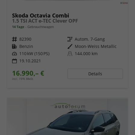
Skoda Octavia Combi
1.5 TSI ACT e-TEC Clever OPF
14 Tage
Gebrauchtwagen
Fahrzeugnr.
82390
Getriebe
Autom. 7-Gang
Kraftstoff
Benzin
Außenfarbe
Moon-Weiss Metallic
Leistung
110 kW (150 PS)
Kilometerstand
144.000 km
19.10.2021
16.990,– €
Details
incl. 19% MwSt.