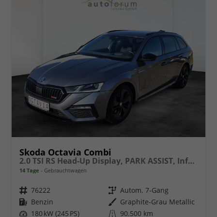
Skoda Octavia Combi
2.0 TSI RS Head-Up Display, PARK ASSIST, Infotainment Columbus
14 Tage
Gebrauchtwagen
Fahrzeugnr.
76222
Getriebe
Autom. 7-Gang
Kraftstoff
Benzin
Außenfarbe
Graphite-Grau Metallic
Leistung
180 kW (245 PS)
Kilometerstand
90.500 km