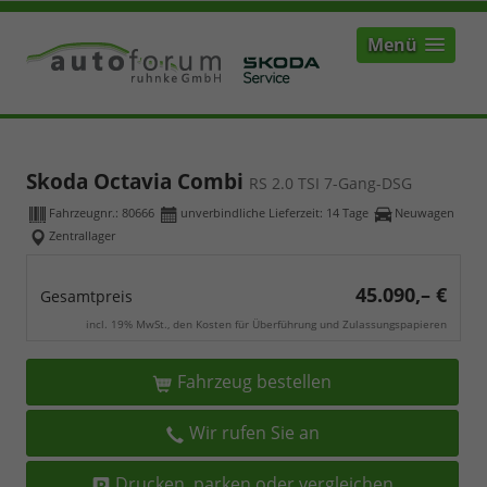
Menü
Skoda Octavia Combi
RS 2.0 TSI 7-Gang-DSG
Fahrzeugnr.:
80666
unverbindliche Lieferzeit:
14 Tage
Neuwagen
Zentrallager
45.090,– €
Gesamtpreis
incl. 19% MwSt., den Kosten für Überführung und Zulassungspapieren
Fahrzeug bestellen
Wir rufen Sie an
Drucken, parken oder vergleichen