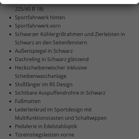
18"-Leichtmetallfelgen "Comet" in Schwarz (Reifen
225/45 R 18)
Sportfahrwerk hinten
Sportfahrwerk vorn
Schwarzer Kühlergrillrahmen und Zierleisten in
Schwarz an den Seitenfenstern
Außenspiegel in Schwarz
Dachreling in Schwarz glänzend
Heckscheibenwischer inklusive
Scheibenwaschanlage
Stoßfänger im RS Design
Sichtbare Auspuffendrohre in Schwarz
Fußmatten
Lederlenkrad im Sportdesign mit
Multifunktionstasten und Schaltwippen
Pedalerie in Edelstahloptik
Türeinstiegsleisten vorne