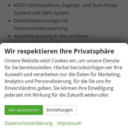
KESSY (Schlüsselloses Zugangs- und Start-Stopp-
System) und SAFE-System
Diebstahlwarnanlage mit
Innenraumüberwachung
Akustikverglasung in den vorderen
Seitenscheiben und Sunset
Wir respektieren Ihre Privatsphäre
Klimaanlage Climatronic (2-Zonen) mit
Allergenfilter und Geruchsfilter
Unsere Website setzt Cookies ein, um unsere Dienste
Beheizbare Vordersitze
für Sie bereitzustellen. Hierbei berücksichtigen wir Ihre
Auswahl und verarbeiten nur die Daten für Marketing,
Elektrisch betätigte Kindersicherung für die
Analytics und Personalisierung, für die Sie uns Ihr
hinteren Türen und Fenster
Einverständnis geben. Sie können Ihre Einwilligung
Abbiege- und Allwetterlicht
jederzeit mit Wirkung für die Zukunft widerrufen.
Scheinwerferreinigungsanlage inklusive
Waschwasserstandskontrolle
Alle akzeptieren
Einstellungen
Matrix-LED-Scheinwerfer
LED-Heckleuchten in Kristallglasoptik
Datenschutzerklärung
Impressum