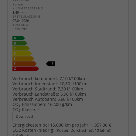
KATEGORIE
Kombi
KILOMETERSTAND
1.494 km
ERSTZULASSUNG
07.04.2026
ZUSTAND
unfallfrei
Verbrauch kombiniert:
7,10 l/100km
Verbrauch Innenstadt:
10,80 l/100km
Verbrauch Stadtrand:
7,30 l/100km
Verbrauch Landstraße:
5,90 l/100km
Verbrauch Autobahn:
6,60 l/100km
CO
-Emissionen:
162,00 g/km
2
CO
-Klasse:
F
2
Download
Energiekosten bei 15.000 km pro Jahr:
1.857,36 €
CO2 Kosten (niedrig)
:
(Kosten Durchschnitt 10 Jahre)
1.458,- €