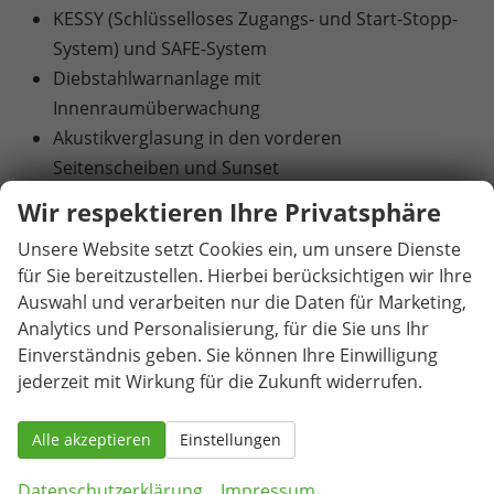
KESSY (Schlüsselloses Zugangs- und Start-Stopp-
System) und SAFE-System
Diebstahlwarnanlage mit
Innenraumüberwachung
Akustikverglasung in den vorderen
Seitenscheiben und Sunset
Klimaanlage Climatronic (2-Zonen) mit
Wir respektieren Ihre Privatsphäre
Allergenfilter und Geruchsfilter
Unsere Website setzt Cookies ein, um unsere Dienste
Beheizbare Vordersitze
für Sie bereitzustellen. Hierbei berücksichtigen wir Ihre
Elektrisch betätigte Kindersicherung für die
Auswahl und verarbeiten nur die Daten für Marketing,
hinteren Türen und Fenster
Analytics und Personalisierung, für die Sie uns Ihr
Abbiege- und Allwetterlicht
Einverständnis geben. Sie können Ihre Einwilligung
Scheinwerferreinigungsanlage inklusive
jederzeit mit Wirkung für die Zukunft widerrufen.
Waschwasserstandskontrolle
Matrix-LED-Scheinwerfer
Alle akzeptieren
Einstellungen
LED-Heckleuchten in Kristallglasoptik
Datenschutzerklärung
Impressum