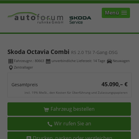
Menü
Skoda Octavia Combi
RS 2.0 TSI 7-Gang-DSG
Fahrzeugnr.:
80663
unverbindliche Lieferzeit:
14 Tage
Neuwagen
Zentrallager
45.090,– €
Gesamtpreis
incl. 19% MwSt., den Kosten für Überführung und Zulassungspapieren
Fahrzeug bestellen
Wir rufen Sie an
Drucken, parken oder vergleichen