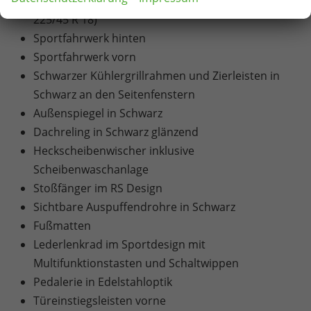
18"-Leichtmetallfelgen "Comet" in Schwarz (Reifen
225/45 R 18)
Sportfahrwerk hinten
Sportfahrwerk vorn
Schwarzer Kühlergrillrahmen und Zierleisten in
Schwarz an den Seitenfenstern
Außenspiegel in Schwarz
Dachreling in Schwarz glänzend
Heckscheibenwischer inklusive
Scheibenwaschanlage
Stoßfänger im RS Design
Sichtbare Auspuffendrohre in Schwarz
Fußmatten
Lederlenkrad im Sportdesign mit
Multifunktionstasten und Schaltwippen
Pedalerie in Edelstahloptik
Türeinstiegsleisten vorne