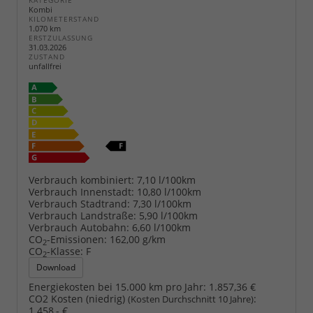
KATEGORIE
Kombi
KILOMETERSTAND
1.070 km
ERSTZULASSUNG
31.03.2026
ZUSTAND
unfallfrei
Verbrauch kombiniert:
7,10 l/100km
Verbrauch Innenstadt:
10,80 l/100km
Verbrauch Stadtrand:
7,30 l/100km
Verbrauch Landstraße:
5,90 l/100km
Verbrauch Autobahn:
6,60 l/100km
CO
-Emissionen:
162,00 g/km
2
CO
-Klasse:
F
2
Download
Energiekosten bei 15.000 km pro Jahr:
1.857,36 €
CO2 Kosten (niedrig)
:
(Kosten Durchschnitt 10 Jahre)
1.458,- €