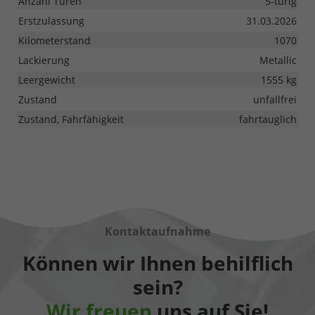
Anzahl Türen
5-türig
Erstzulassung
31.03.2026
Kilometerstand
1070
Lackierung
Metallic
Leergewicht
1555 kg
Zustand
unfallfrei
Zustand, Fahrfähigkeit
fahrtauglich
Kontaktaufnahme
Können wir Ihnen behilflich
sein?
Wir freuen
uns auf Sie!