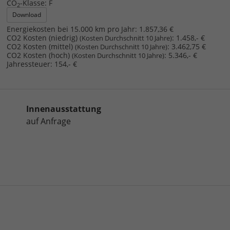
CO
-Klasse:
F
2
Download
Energiekosten bei 15.000 km pro Jahr:
1.857,36 €
CO2 Kosten (niedrig)
:
1.458,- €
(Kosten Durchschnitt 10 Jahre)
CO2 Kosten (mittel)
:
3.462,75 €
(Kosten Durchschnitt 10 Jahre)
CO2 Kosten (hoch)
:
5.346,- €
(Kosten Durchschnitt 10 Jahre)
Jahressteuer:
154,- €
Innenausstattung
auf Anfrage