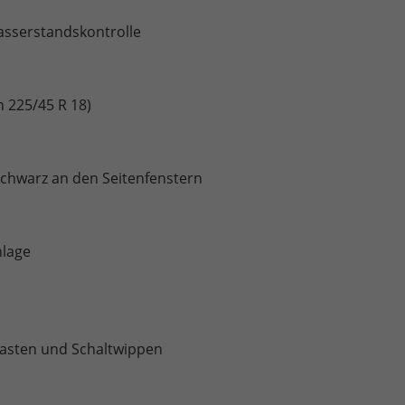
asserstandskontrolle
n 225/45 R 18)
Schwarz an den Seitenfenstern
nlage
tasten und Schaltwippen