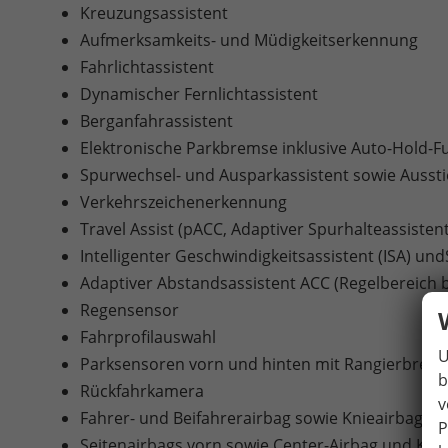
Kreuzungsassistent
Aufmerksamkeits- und Müdigkeitserkennung
Fahrlichtassistent
Dynamischer Fernlichtassistent
Berganfahrassistent
Elektronische Parkbremse inklusive Auto-Hold-F
Spurwechsel- und Ausparkassistent sowie Ausst
Verkehrszeichenerkennung
Travel Assist (pACC, Adaptiver Spurhalteassistent
Intelligenter Geschwindigkeitsassistent (ISA) u
Adaptiver Abstandsassistent ACC (Regelbereich 
Regensensor
Fahrprofilauswahl
U
Parksensoren vorn und hinten mit Rangierbrem
b
Rückfahrkamera
v
Fahrer- und Beifahrerairbag sowie Knieairbag au
P
Seitenairbags vorn sowie Center-Airbag und Kop