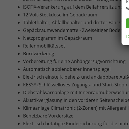
k
ISOFIX-Verankerung auf dem Beifahrersitz und d
w
12 Volt-Steckdose im Gepäckraum
Tablethalter, Abfallbehälter und dritter Fahrzeug
Gepäckraumwendematte - Zweiseitiger Bodenbe
D
Netzprogramm im Gepäckraum
Reifenmobilitätsset
Bordwerkzeug
Vorbereitung für eine Anhängerzugvorrichtung
Automatisch abblendbarer Innenspiegel
Elektrisch einstell-, beheiz- und anklappbare A
KESSY (Schlüsselloses Zugangs- und Start-Stop
Diebstahlwarnanlage mit Innenraumüberwachu
Akustikverglasung in den vorderen Seitenscheib
Klimaanlage Climatronic (2-Zonen) mit Allergenfi
Beheizbare Vordersitze
Elektrisch betätigte Kindersicherung für die hin