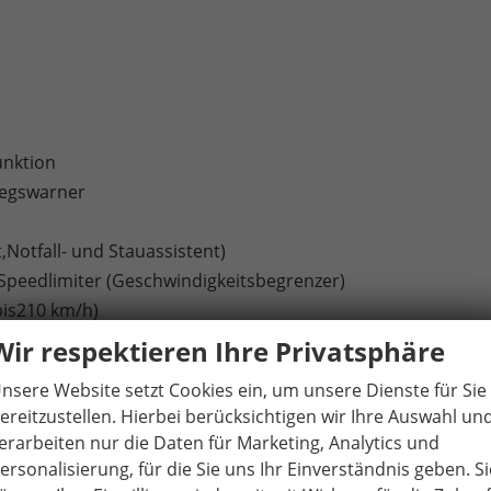
unktion
iegswarner
,Notfall- und Stauassistent)
ndSpeedlimiter (Geschwindigkeitsbegrenzer)
bis210 km/h)
Wir respektieren Ihre Privatsphäre
nsere Website setzt Cookies ein, um unsere Dienste für Sie
sfunktion
ereitzustellen. Hierbei berücksichtigen wir Ihre Auswahl un
erarbeiten nur die Daten für Marketing, Analytics und
f Fahrerseite und Beifahrerairbag-Deaktivierung
ersonalisierung, für die Sie uns Ihr Einverständnis geben. Si
fairbags