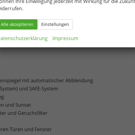
önnen Ihre Einwilligung jederzeit mit Wirkung für die Zukunf
en äußeren Rücksitzen inklusive Top-Tether
iderrufen.
schlüssel
Alle akzeptieren
Einstellungen
lag
atenschutzerklärung
Impressum
ußenspiegel mit automatischer Abblendung
p-System) und SAFE-System
ng
en und Sunset
lter und Geruchsfilter
teren Türen und Fenster