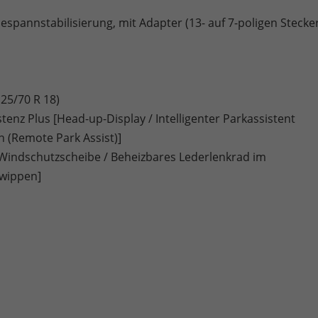
pannstabilisierung, mit Adapter (13- auf 7-poligen Stecke
25/70 R 18)
enz Plus [Head-up-Display / Intelligenter Parkassistent
n (Remote Park Assist)]
Windschutzscheibe / Beheizbares Lederlenkrad im
twippen]