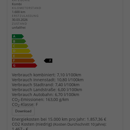
KATEGORIE
Kombi
KILOMETERSTAND
1.600 km
ERSTZULASSUNG
30.03.2026
ZUSTAND
unfallfrei
Verbrauch kombiniert:
7,10 l/100km
Verbrauch Innenstadt:
10,80 l/100km
Verbrauch Stadtrand:
7,40 l/100km
Verbrauch Landstraße:
6,00 l/100km
Verbrauch Autobahn:
6,70 l/100km
CO
-Emissionen:
163,00 g/km
2
CO
-Klasse:
F
2
Download
Energiekosten bei 15.000 km pro Jahr:
1.857,36 €
CO2 Kosten (niedrig)
:
(Kosten Durchschnitt 10 Jahre)
1.467,- €