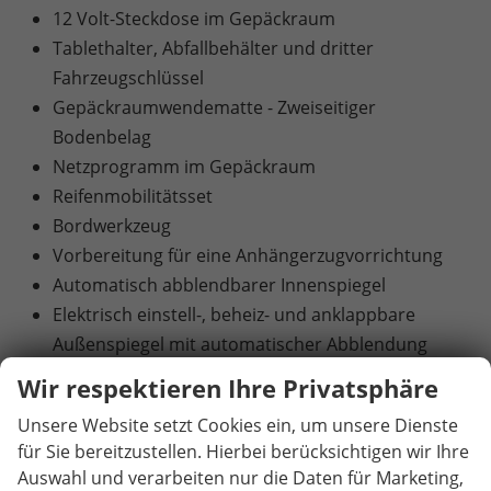
12 Volt-Steckdose im Gepäckraum
Tablethalter, Abfallbehälter und dritter
Fahrzeugschlüssel
Gepäckraumwendematte - Zweiseitiger
Bodenbelag
Netzprogramm im Gepäckraum
Reifenmobilitätsset
Bordwerkzeug
Vorbereitung für eine Anhängerzugvorrichtung
Automatisch abblendbarer Innenspiegel
Elektrisch einstell-, beheiz- und anklappbare
Außenspiegel mit automatischer Abblendung
KESSY (Schlüsselloses Zugangs- und Start-Stopp-
Wir respektieren Ihre Privatsphäre
System) und SAFE-System
Unsere Website setzt Cookies ein, um unsere Dienste
Diebstahlwarnanlage mit
für Sie bereitzustellen. Hierbei berücksichtigen wir Ihre
Innenraumüberwachung
Auswahl und verarbeiten nur die Daten für Marketing,