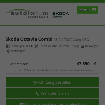
Menü
Skoda Octavia Combi
RS 2.0 TSI 7-Gang-DSG
Fahrzeugnr.:
80642
unverbindliche Lieferzeit:
14 Tage
Neuwagen
Zentrallager
47.590,– €
Gesamtpreis
incl. 19% MwSt., den Kosten für Überführung und Zulassungspapieren
Fahrzeug bestellen
Wir rufen Sie an
Drucken, parken oder vergleichen