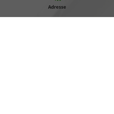
Adresse
Heinrich-Hertz-Straße 1
17389 Anklam
Öffnungszeiten