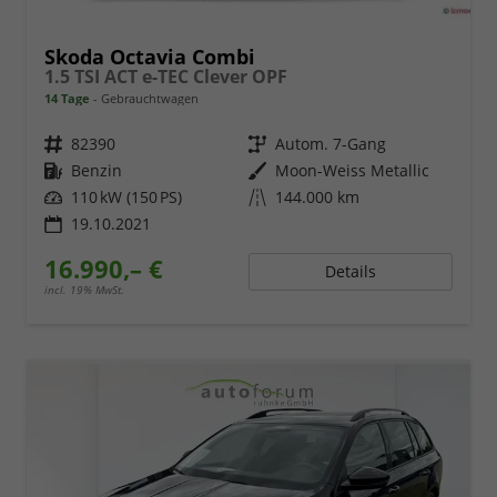
Skoda Octavia Combi
1.5 TSI ACT e-TEC Clever OPF
14 Tage
Gebrauchtwagen
Fahrzeugnr.
82390
Getriebe
Autom. 7-Gang
Kraftstoff
Benzin
Außenfarbe
Moon-Weiss Metallic
Leistung
110 kW (150 PS)
Kilometerstand
144.000 km
19.10.2021
16.990,– €
Details
incl. 19% MwSt.