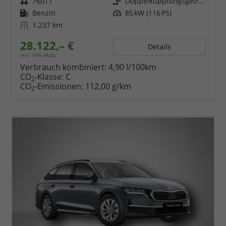
Fahrzeugnr.
76011
Getriebe
Doppelkupplungsgetriebe (DSG)
Kraftstoff
Benzin
Leistung
85 kW (116 PS)
Kilometerstand
1.237 km
28.122,– €
Details
incl. 19% MwSt.
Verbrauch kombiniert:
4,90 l/100km
CO
-Klasse:
C
2
CO
-Emissionen:
112,00 g/km
2