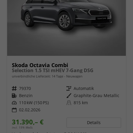
Skoda Octavia Combi
Selection 1.5 TSI mHEV 7-Gang DSG
unverbindliche Lieferzeit:
14 Tage
Neuwagen
Fahrzeugnr.
79370
Getriebe
Automatik
Kraftstoff
Benzin
Außenfarbe
Graphite-Grau Metallic
Leistung
110 kW (150 PS)
Kilometerstand
815 km
02.02.2026
31.390,– €
Details
incl. 19% MwSt.