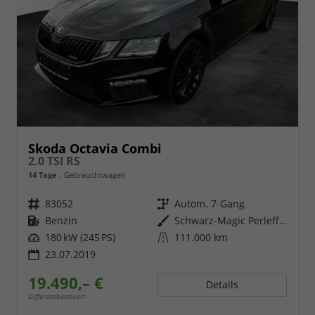
Skoda Octavia Combi
2.0 TSI RS
14 Tage
Gebrauchtwagen
Fahrzeugnr.
83052
Getriebe
Autom. 7-Gang
Kraftstoff
Benzin
Außenfarbe
Schwarz-Magic Perleffekt
Leistung
180 kW (245 PS)
Kilometerstand
111.000 km
23.07.2019
19.490,– €
Details
Differenzbesteuert