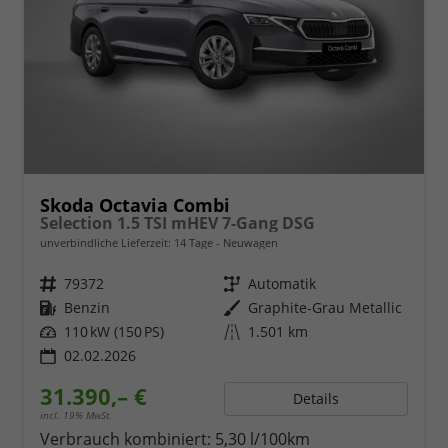
Skoda Octavia Combi
Selection 1.5 TSI mHEV 7-Gang DSG
unverbindliche Lieferzeit:
14 Tage
Neuwagen
Fahrzeugnr.
79372
Getriebe
Automatik
Kraftstoff
Benzin
Außenfarbe
Graphite-Grau Metallic
Leistung
110 kW (150 PS)
Kilometerstand
1.501 km
02.02.2026
31.390,– €
Details
incl. 19% MwSt.
Verbrauch kombiniert:
5,30 l/100km