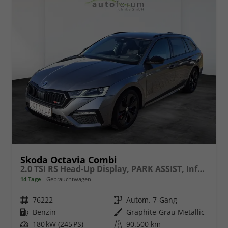
Skoda Octavia Combi
2.0 TSI RS Head-Up Display, PARK ASSIST, Infotainment Columbus
14 Tage
Gebrauchtwagen
Fahrzeugnr.
76222
Getriebe
Autom. 7-Gang
Kraftstoff
Benzin
Außenfarbe
Graphite-Grau Metallic
Leistung
180 kW (245 PS)
Kilometerstand
90.500 km