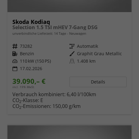
Skoda Kodiaq
Selection 1.5 TSI mHEV 7-Gang DSG
unverbindliche Lieferzeit:
14 Tage
Neuwagen
Fahrzeugnr.
73282
Getriebe
Automatik
Kraftstoff
Benzin
Außenfarbe
Graphit Grau Metallic
Leistung
110 kW (150 PS)
Kilometerstand
1.408 km
17.02.2026
39.090,– €
Details
incl. 19% MwSt.
Verbrauch kombiniert:
6,40 l/100km
CO
-Klasse:
E
2
CO
-Emissionen:
150,00 g/km
2