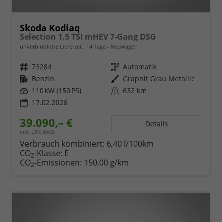
Skoda Kodiaq
Selection 1.5 TSI mHEV 7-Gang DSG
unverbindliche Lieferzeit:
14 Tage
Neuwagen
Fahrzeugnr.
73284
Getriebe
Automatik
Kraftstoff
Benzin
Außenfarbe
Graphit Grau Metallic
Leistung
110 kW (150 PS)
Kilometerstand
632 km
17.02.2026
39.090,– €
Details
incl. 19% MwSt.
Verbrauch kombiniert:
6,40 l/100km
CO
-Klasse:
E
2
CO
-Emissionen:
150,00 g/km
2