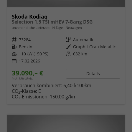
Skoda Kodiaq
Selection 1.5 TSI mHEV 7-Gang DSG
unverbindliche Lieferzeit:
14 Tage
Neuwagen
Fahrzeugnr.
73284
Getriebe
Automatik
Kraftstoff
Benzin
Außenfarbe
Graphit Grau Metallic
Leistung
110 kW (150 PS)
Kilometerstand
632 km
17.02.2026
39.090,– €
Details
incl. 19% MwSt.
Verbrauch kombiniert:
6,40 l/100km
CO
-Klasse:
E
2
CO
-Emissionen:
150,00 g/km
2