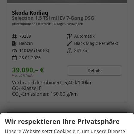
Skoda Kodiaq
Selection 1.5 TSI mHEV 7-Gang DSG
unverbindliche Lieferzeit:
14 Tage
Neuwagen
Fahrzeugnr.
73289
Getriebe
Automatik
Kraftstoff
Benzin
Außenfarbe
Black Magic Perleffekt
Leistung
110 kW (150 PS)
Kilometerstand
841 km
28.01.2026
39.090,– €
Details
incl. 19% MwSt.
Verbrauch kombiniert:
6,40 l/100km
CO
-Klasse:
E
2
CO
-Emissionen:
150,00 g/km
2
Wir respektieren Ihre Privatsphäre
Unsere Website setzt Cookies ein, um unsere Dienste