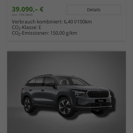
39.090,– €
Details
incl. 19% MwSt.
Verbrauch kombiniert:
6,40 l/100km
CO
-Klasse:
E
2
CO
-Emissionen:
150,00 g/km
2