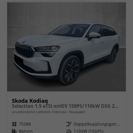
Skoda Kodiaq
Selection 1.5 eTSI mHEV 150PS/110kW DSG 2026
unverbindliche Lieferzeit:
4 Monate
Neuwagen
Fahrzeugnr.
75588
Getriebe
Doppelkupplungsgetriebe (DSG)
Kraftstoff
Benzin
Leistung
110 kW (150 PS)