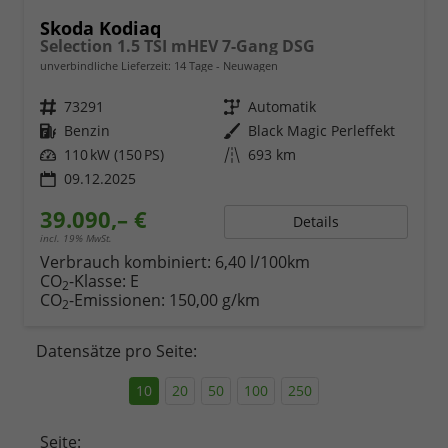
Skoda Kodiaq
Selection 1.5 TSI mHEV 7-Gang DSG
unverbindliche Lieferzeit:
14 Tage
Neuwagen
Fahrzeugnr.
73291
Getriebe
Automatik
Kraftstoff
Benzin
Außenfarbe
Black Magic Perleffekt
Leistung
110 kW (150 PS)
Kilometerstand
693 km
09.12.2025
39.090,– €
Details
incl. 19% MwSt.
Verbrauch kombiniert:
6,40 l/100km
CO
-Klasse:
E
2
CO
-Emissionen:
150,00 g/km
2
Datensätze pro Seite:
10
20
50
100
250
Seite: