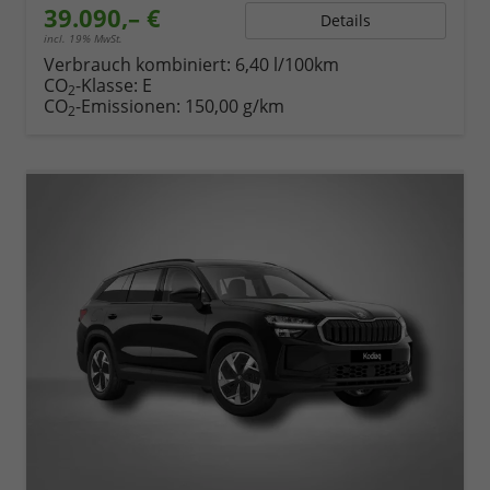
39.090,– €
Details
incl. 19% MwSt.
Verbrauch kombiniert:
6,40 l/100km
CO
-Klasse:
E
2
CO
-Emissionen:
150,00 g/km
2