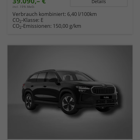
39.090,– €
Details
incl. 19% MwSt.
Verbrauch kombiniert:
6,40 l/100km
CO
-Klasse:
E
2
CO
-Emissionen:
150,00 g/km
2