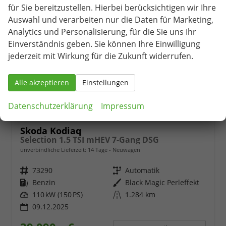
für Sie bereitzustellen. Hierbei berücksichtigen wir Ihre
Auswahl und verarbeiten nur die Daten für Marketing,
Analytics und Personalisierung, für die Sie uns Ihr
Einverständnis geben. Sie können Ihre Einwilligung
jederzeit mit Wirkung für die Zukunft widerrufen.
Alle akzeptieren
Einstellungen
Datenschutzerklärung
Impressum
Skoda Kodiaq
Selection 1.5 TSI mHEV 7-Gang DSG
unverbindliche Lieferzeit:
14 Tage
Neuwagen
Fahrzeugnr.
73290
Getriebe
Automatik
Kraftstoff
Benzin
Außenfarbe
Black Magic Perleffekt
Leistung
110 kW (150 PS)
Kilometerstand
1.284 km
09.12.2025