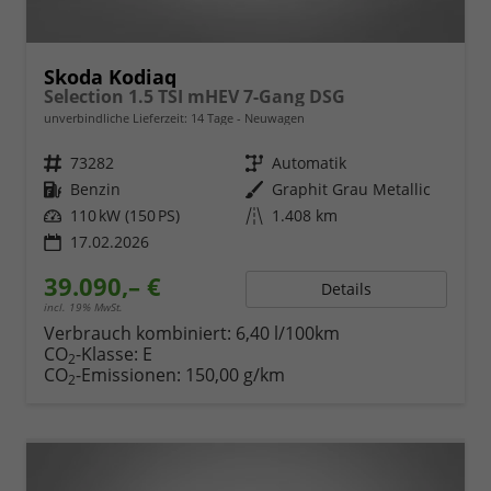
Skoda Kodiaq
Selection 1.5 TSI mHEV 7-Gang DSG
unverbindliche Lieferzeit:
14 Tage
Neuwagen
Fahrzeugnr.
73282
Getriebe
Automatik
Kraftstoff
Benzin
Außenfarbe
Graphit Grau Metallic
Leistung
110 kW (150 PS)
Kilometerstand
1.408 km
17.02.2026
39.090,– €
Details
incl. 19% MwSt.
Verbrauch kombiniert:
6,40 l/100km
CO
-Klasse:
E
2
CO
-Emissionen:
150,00 g/km
2