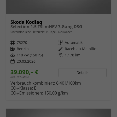
Skoda Kodiaq
Selection 1.5 TSI mHEV 7-Gang DSG
unverbindliche Lieferzeit:
14 Tage
Neuwagen
Fahrzeugnr.
73270
Getriebe
Automatik
Kraftstoff
Benzin
Außenfarbe
Raceblau Metallic
Leistung
110 kW (150 PS)
Kilometerstand
1.178 km
20.03.2026
39.090,– €
Details
incl. 19% MwSt.
Verbrauch kombiniert:
6,40 l/100km
CO
-Klasse:
E
2
CO
-Emissionen:
150,00 g/km
2