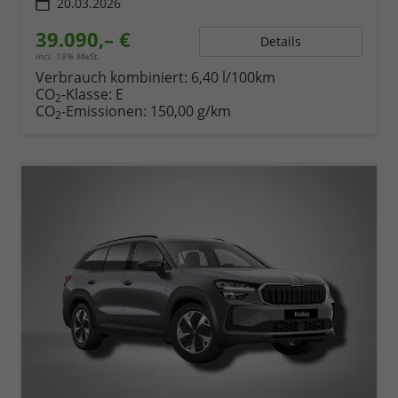
20.03.2026
39.090,– €
Details
incl. 19% MwSt.
Verbrauch kombiniert:
6,40 l/100km
CO
-Klasse:
E
2
CO
-Emissionen:
150,00 g/km
2