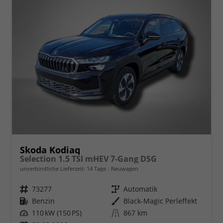
Skoda Kodiaq
Selection 1.5 TSI mHEV 7-Gang DSG
unverbindliche Lieferzeit:
14 Tage
Neuwagen
Fahrzeugnr.
73277
Getriebe
Automatik
Kraftstoff
Benzin
Außenfarbe
Black-Magic Perleffekt
Leistung
110 kW (150 PS)
Kilometerstand
867 km