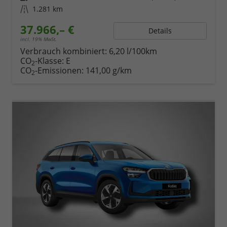
Kilometerstand
1.281 km
37.966,– €
Details
incl. 19% MwSt.
Verbrauch kombiniert:
6,20 l/100km
CO
-Klasse:
E
2
CO
-Emissionen:
141,00 g/km
2