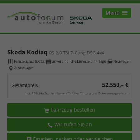
Menü
Skoda Kodiaq
RS 2.0 TSI 7-Gang DSG 4x4
Fahrzeugnr.:
80762
unverbindliche Lieferzeit:
14 Tage
Neuwagen
Zentrallager
52.550,– €
Gesamtpreis
incl. 19% MwSt., den Kosten für Überführung und Zulassungspapieren
Fahrzeug bestellen
Wir rufen Sie an
Drucken, parken oder vergleichen