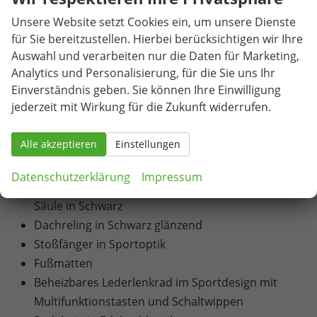
Komfortöffnung
Unsere Website setzt Cookies ein, um unsere Dienste
Schlechtwetterlicht
für Sie bereitzustellen. Hierbei berücksichtigen wir Ihre
Matrix-LED-Hauptscheinwerfer
Auswahl und verarbeiten nur die Daten für Marketing,
LED-Heckleuchten mit animierten Blinkern und
Analytics und Personalisierung, für die Sie uns Ihr
Einverständnis geben. Sie können Ihre Einwilligung
roter Leiste zwischen den Leuchten
jederzeit mit Wirkung für die Zukunft widerrufen.
20"-Leichtmetallfelgen "Elias" (Reifen 235/45 R 20)
Adaptive Fahrwerksregelung mit 2
Alle akzeptieren
Einstellungen
Ventildämpfern (DCC Plus) und Fahrprofilauswahl
Frontgrill mit horizontalem Lichtband
Datenschutzerklärung
Impressum
Zierleisten schwarz oben an den Fenstern und D-
Säule in Schwarz
Dachreling in Schwarz glänzend
Stoßfänger in Sportoptik
Fußmatten
Beheizbares Lederlenkrad im Sportdesign mit
Multifunktionstasten und Schaltwippen