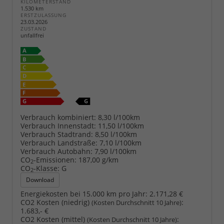
KILOMETERSTAND
1.530 km
ERSTZULASSUNG
23.03.2026
ZUSTAND
unfallfrei
Verbrauch kombiniert:
8,30 l/100km
Verbrauch Innenstadt:
11,50 l/100km
Verbrauch Stadtrand:
8,50 l/100km
Verbrauch Landstraße:
7,10 l/100km
Verbrauch Autobahn:
7,90 l/100km
CO
-Emissionen:
187,00 g/km
2
CO
-Klasse:
G
2
Download
Energiekosten bei 15.000 km pro Jahr:
2.171,28 €
CO2 Kosten (niedrig)
:
(Kosten Durchschnitt 10 Jahre)
1.683,- €
CO2 Kosten (mittel)
:
(Kosten Durchschnitt 10 Jahre)