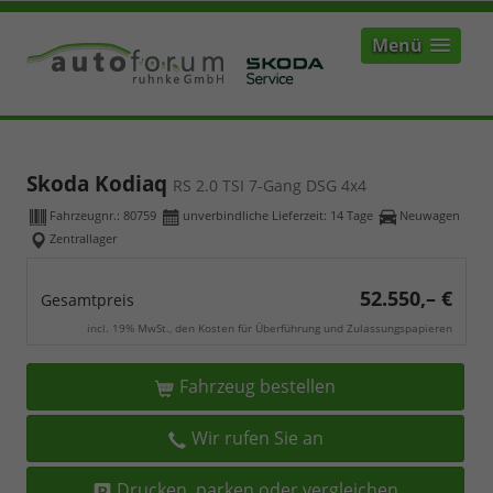
Menü
Skoda Kodiaq
RS 2.0 TSI 7-Gang DSG 4x4
Fahrzeugnr.:
80759
unverbindliche Lieferzeit:
14 Tage
Neuwagen
Zentrallager
52.550,– €
Gesamtpreis
incl. 19% MwSt., den Kosten für Überführung und Zulassungspapieren
Fahrzeug bestellen
Wir rufen Sie an
Drucken, parken oder vergleichen