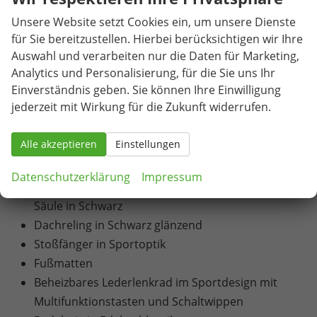
Komfortöffnung
Unsere Website setzt Cookies ein, um unsere Dienste
Schlechtwetterlicht
für Sie bereitzustellen. Hierbei berücksichtigen wir Ihre
Matrix-LED-Hauptscheinwerfer
Auswahl und verarbeiten nur die Daten für Marketing,
LED-Heckleuchten mit animierten Blinkern und
Analytics und Personalisierung, für die Sie uns Ihr
Einverständnis geben. Sie können Ihre Einwilligung
roter Leiste zwischen den Leuchten
jederzeit mit Wirkung für die Zukunft widerrufen.
20"-Leichtmetallfelgen "Elias" (Reifen 235/45 R 20)
Adaptive Fahrwerksregelung mit 2
Alle akzeptieren
Einstellungen
Ventildämpfern (DCC Plus) und Fahrprofilauswahl
Frontgrill mit horizontalem Lichtband
Datenschutzerklärung
Impressum
Zierleisten schwarz oben an den Fenstern und D-
Säule in Schwarz
Dachreling in Schwarz glänzend
Stoßfänger in Sportoptik
Fußmatten
Beheizbares Lederlenkrad im Sportdesign mit
Multifunktionstasten und Schaltwippen