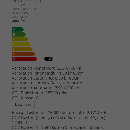
KILOMETERSTAND
1.611 km
ERSTZULASSUNG
04.03.2026
ZUSTAND
unfallfrei
Verbrauch kombiniert:
8,30 l/100km
Verbrauch Innenstadt:
11,50 l/100km
Verbrauch Stadtrand:
8,50 l/100km
Verbrauch Landstraße:
7,10 l/100km
Verbrauch Autobahn:
7,90 l/100km
CO
-Emissionen:
187,00 g/km
2
CO
-Klasse:
G
2
Download
Energiekosten bei 15.000 km pro Jahr:
2.171,28 €
CO2 Kosten (niedrig)
:
(Kosten Durchschnitt 10 Jahre)
1.683,- €
CO2 Kosten (mittel)
:
(Kosten Durchschnitt 10 Jahre)