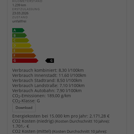
KILOMETERSTAND
1.239 km
ERSTZULASSUNG
23.03.2026
ZUSTAND
unfallfrei
Verbrauch kombiniert:
8,30 l/100km
Verbrauch Innenstadt:
11,60 l/100km
Verbrauch Stadtrand:
8,50 l/100km
Verbrauch Landstraße:
7,10 l/100km
Verbrauch Autobahn:
7,90 l/100km
CO
-Emissionen:
189,00 g/km
2
CO
-Klasse:
G
2
Download
Energiekosten bei 15.000 km pro Jahr:
2.171,28 €
CO2 Kosten (niedrig)
:
(Kosten Durchschnitt 10 Jahre)
1.701,- €
CO2 Kosten (mittel)
:
(Kosten Durchschnitt 10 Jahre)