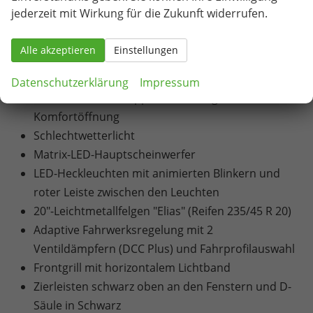
Seitenscheiben dunkel getönt)
jederzeit mit Wirkung für die Zukunft widerrufen.
Klimaanlage Climatronic (3-Zonen)
Beheizbare Vordersitze
Alle akzeptieren
Einstellungen
Elektrisch betätigte Kindersicherung für die
hinteren Türen und Fenster
Datenschutzerklärung
Impressum
Elektrische Heckklappenbedienung mit
Komfortöffnung
Schlechtwetterlicht
Matrix-LED-Hauptscheinwerfer
LED-Heckleuchten mit animierten Blinkern und
roter Leiste zwischen den Leuchten
20"-Leichtmetallfelgen "Elias" (Reifen 235/45 R 20)
Adaptive Fahrwerksregelung mit 2
Ventildämpfern (DCC Plus) und Fahrprofilauswahl
Frontgrill mit horizontalem Lichtband
Zierleisten schwarz oben an den Fenstern und D-
Säule in Schwarz