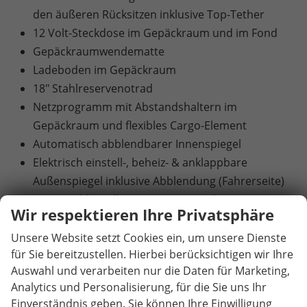
den äußeren Rücksitzen inklusive Top-Tether
12 Volt-Steckdose im Gepäckraum und im Fond
Gepäckraumwendematte
Ladeboden im Gepäckraum
18" Stahlreservenotrad
Netzprogramm mit Abstandshaltern im
Gepäckraum und flexibles Cargo-Element
Automatisch abblendbarer Innenspiegel
Elektrisch einstell-, beheiz- & anklappbare
Außenspiegel inklusive Abblendung (Fahrerseite)
KESSY(Schlüsselloses Zugangs- und Start-Stopp-
Wir respektieren Ihre Privatsphäre
System) und SAFE-System
Diebstahlwarnanlage mit
Unsere Website setzt Cookies ein, um unsere Dienste
für Sie bereitzustellen. Hierbei berücksichtigen wir Ihre
Innenraumüberwachung
Auswahl und verarbeiten nur die Daten für Marketing,
Akustikverglasung in den vorderen
Analytics und Personalisierung, für die Sie uns Ihr
Seitenscheiben und Sunset (Heck- und hintere
Einverständnis geben. Sie können Ihre Einwilligung