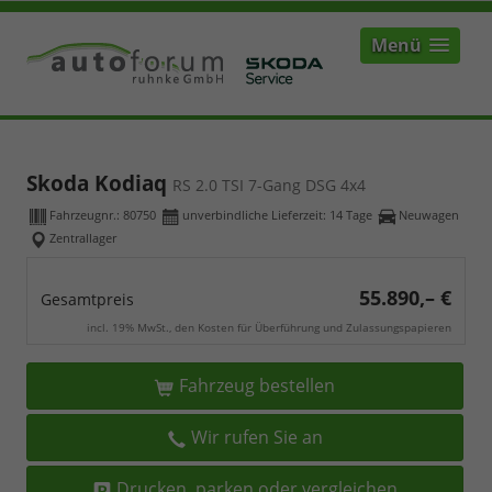
Menü
Skoda Kodiaq
RS 2.0 TSI 7-Gang DSG 4x4
Fahrzeugnr.:
80750
unverbindliche Lieferzeit:
14 Tage
Neuwagen
Zentrallager
55.890,– €
Gesamtpreis
incl. 19% MwSt., den Kosten für Überführung und Zulassungspapieren
Fahrzeug bestellen
Wir rufen Sie an
Drucken, parken oder vergleichen