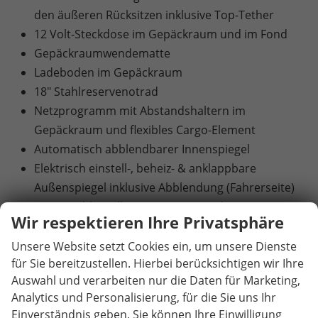
den äußeren Rücksitzen inklusive Top-Tether
12 Volt-Steckdose im Gepäckraum und im Fond
Gepäckraumwendematte
Ladeboden im Gepäckraum
18" Stahlreservenotrad
Netzprogramm mit Abstandshaltern im
Gepäckraum und flexibles Cargo-Element
Automatisch abblendbarer Innenspiegel
Elektrisch einstell-, beheiz- & anklappbare
Außenspiegel inklusive Abblendung (Fahrerseite)
KESSY(Schlüsselloses Zugangs- und Start-Stopp-
Wir respektieren Ihre Privatsphäre
System) und SAFE-System
Diebstahlwarnanlage mit
Unsere Website setzt Cookies ein, um unsere Dienste
für Sie bereitzustellen. Hierbei berücksichtigen wir Ihre
Innenraumüberwachung
Auswahl und verarbeiten nur die Daten für Marketing,
Akustikverglasung in den vorderen
Analytics und Personalisierung, für die Sie uns Ihr
Seitenscheiben und Sunset (Heck- und hintere
Einverständnis geben. Sie können Ihre Einwilligung