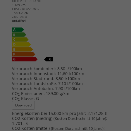
KILOMETERSTAND
1.189 km
ERSTZULASSUNG
18.03.2026
ZUSTAND
unfallfrei
Verbrauch kombiniert:
8,30 l/100km
Verbrauch Innenstadt:
11,60 l/100km
Verbrauch Stadtrand:
8,50 l/100km
Verbrauch Landstraße:
7,10 l/100km
Verbrauch Autobahn:
7,90 l/100km
CO
-Emissionen:
189,00 g/km
2
CO
-Klasse:
G
2
Download
Energiekosten bei 15.000 km pro Jahr:
2.171,28 €
CO2 Kosten (niedrig)
:
(Kosten Durchschnitt 10 Jahre)
1.701,- €
CO2 Kosten (mittel)
:
(Kosten Durchschnitt 10 Jahre)