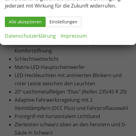
Seitenscheiben dunkel getönt)
jederzeit mit Wirkung für die Zukunft widerrufen.
Klimaanlage Climatronic (3-Zonen)
Beheizbare Vordersitze
Alle akzeptieren
Einstellungen
Elektrisch betätigte Kindersicherung für die
hinteren Türen und Fenster
Datenschutzerklärung
Impressum
Elektrische Heckklappenbedienung mit
Komfortöffnung
Schlechtwetterlicht
Matrix-LED-Hauptscheinwerfer
LED-Heckleuchten mit animierten Blinkern und
roter Leiste zwischen den Leuchten
20"-Leichtmetallfelgen "Elias" (Reifen 235/45 R 20)
Adaptive Fahrwerksregelung mit 2
Ventildämpfern (DCC Plus) und Fahrprofilauswahl
Frontgrill mit horizontalem Lichtband
Zierleisten schwarz oben an den Fenstern und D-
Säule in Schwarz