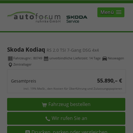
Menü
Skoda Kodiaq
RS 2.0 TSI 7-Gang DSG 4x4
Fahrzeugnr.:
80749
unverbindliche Lieferzeit:
14 Tage
Neuwagen
Zentrallager
55.890,– €
Gesamtpreis
incl. 19% MwSt., den Kosten für Überführung und Zulassungspapieren
Fahrzeug bestellen
Wir rufen Sie an
Drucken, parken oder vergleichen