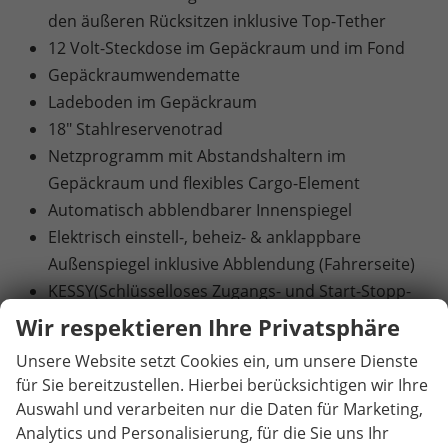
den äußeren Rücksitzen inklusive Top-Tether
12 Volt-Steckdose im Gepäckraum und im Fond
Gepäckraumwendematte
Ladeboden im Gepäckraum
18" Stahlreservenotrad
Netzprogramm mit Abstandshaltern im
Gepäckraum und flexibles Cargo-Element
Automatisch abblendbarer Innenspiegel
Elektrisch einstell-, beheiz- & anklappbare
Außenspiegel inklusive Abblendung (Fahrerseite)
KESSY(Schlüsselloses Zugangs- und Start-Stopp-
System) und SAFE-System
Wir respektieren Ihre Privatsphäre
Diebstahlwarnanlage mit
Unsere Website setzt Cookies ein, um unsere Dienste
Innenraumüberwachung
für Sie bereitzustellen. Hierbei berücksichtigen wir Ihre
Akustikverglasung in den vorderen
Auswahl und verarbeiten nur die Daten für Marketing,
Seitenscheiben und Sunset (Heck- und hintere
Analytics und Personalisierung, für die Sie uns Ihr