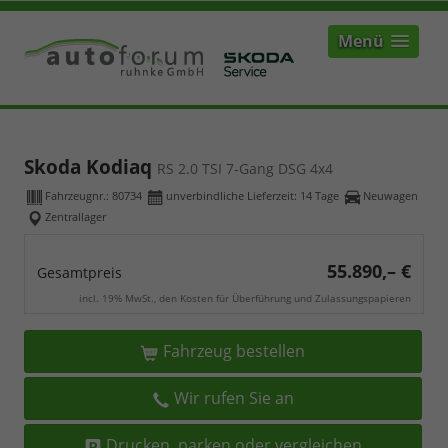
Menü
Skoda Kodiaq
RS 2.0 TSI 7-Gang DSG 4x4
Fahrzeugnr.:
80734
unverbindliche Lieferzeit:
14 Tage
Neuwagen
Zentrallager
55.890,– €
Gesamtpreis
incl. 19% MwSt., den Kosten für Überführung und Zulassungspapieren
Fahrzeug bestellen
Wir rufen Sie an
Drucken, parken oder vergleichen