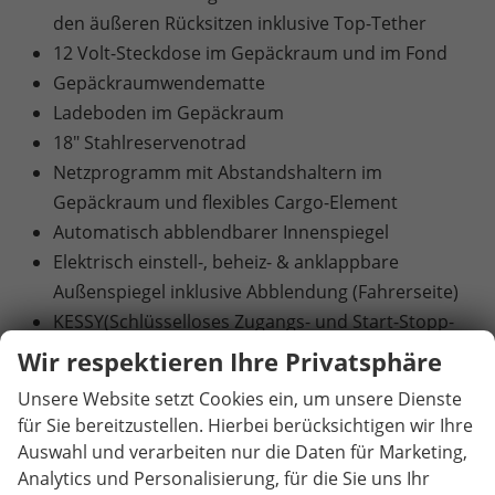
den äußeren Rücksitzen inklusive Top-Tether
12 Volt-Steckdose im Gepäckraum und im Fond
Gepäckraumwendematte
Ladeboden im Gepäckraum
18" Stahlreservenotrad
Netzprogramm mit Abstandshaltern im
Gepäckraum und flexibles Cargo-Element
Automatisch abblendbarer Innenspiegel
Elektrisch einstell-, beheiz- & anklappbare
Außenspiegel inklusive Abblendung (Fahrerseite)
KESSY(Schlüsselloses Zugangs- und Start-Stopp-
System) und SAFE-System
Wir respektieren Ihre Privatsphäre
Diebstahlwarnanlage mit
Unsere Website setzt Cookies ein, um unsere Dienste
Innenraumüberwachung
für Sie bereitzustellen. Hierbei berücksichtigen wir Ihre
Akustikverglasung in den vorderen
Auswahl und verarbeiten nur die Daten für Marketing,
Seitenscheiben und Sunset (Heck- und hintere
Analytics und Personalisierung, für die Sie uns Ihr