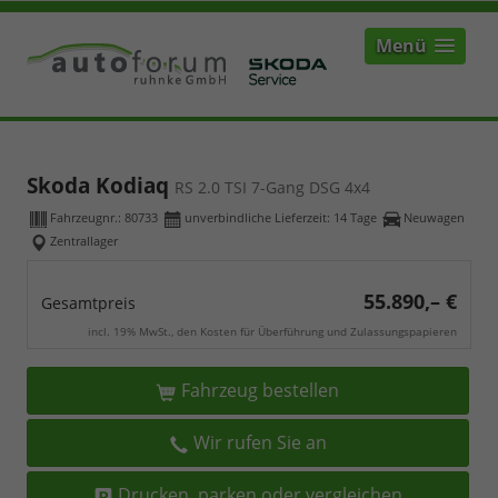
Menü
Skoda Kodiaq
RS 2.0 TSI 7-Gang DSG 4x4
Fahrzeugnr.:
80733
unverbindliche Lieferzeit:
14 Tage
Neuwagen
Zentrallager
55.890,– €
Gesamtpreis
incl. 19% MwSt., den Kosten für Überführung und Zulassungspapieren
Fahrzeug bestellen
Wir rufen Sie an
Drucken, parken oder vergleichen