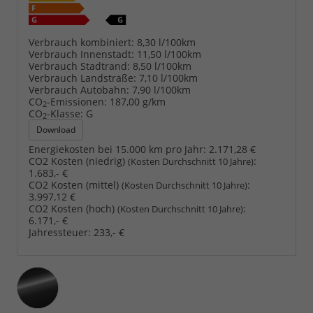
Verbrauch kombiniert:
8,30 l/100km
Verbrauch Innenstadt:
11,50 l/100km
Verbrauch Stadtrand:
8,50 l/100km
Verbrauch Landstraße:
7,10 l/100km
Verbrauch Autobahn:
7,90 l/100km
CO
-Emissionen:
187,00 g/km
2
CO
-Klasse:
G
2
Download
Energiekosten bei 15.000 km pro Jahr:
2.171,28 €
CO2 Kosten (niedrig)
:
(Kosten Durchschnitt 10 Jahre)
1.683,- €
CO2 Kosten (mittel)
:
(Kosten Durchschnitt 10 Jahre)
3.997,12 €
CO2 Kosten (hoch)
:
(Kosten Durchschnitt 10 Jahre)
6.171,- €
Jahressteuer:
233,- €