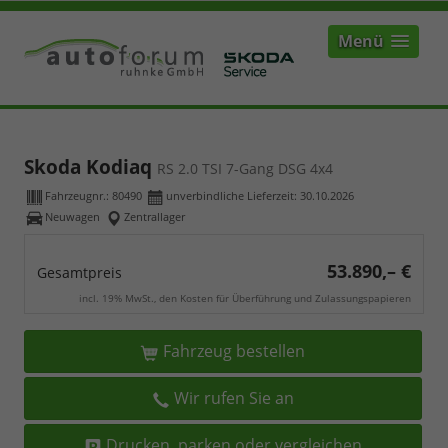
Menü
Skoda Kodiaq
RS 2.0 TSI 7-Gang DSG 4x4
Fahrzeugnr.:
80490
unverbindliche Lieferzeit:
30.10.2026
Neuwagen
Zentrallager
53.890,– €
Gesamtpreis
incl. 19% MwSt., den Kosten für Überführung und Zulassungspapieren
Fahrzeug bestellen
Wir rufen Sie an
Drucken, parken oder vergleichen