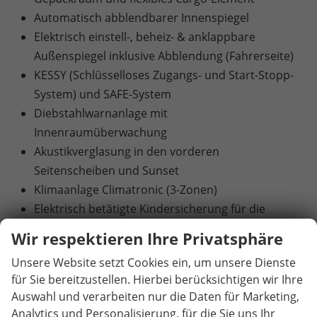
Automatisch abblendbarer Innenspiegel
Elektrisch einstell-, beheiz- & anklappbare
Außenspiegel inklusive Abblendung (Fahrerseite)
KESSY (Schlüsselloses Zugangs- und Start-Stopp-
System) und SAFE-System
Diebstahlwarnanlage mit
Innenraumüberwachung
Akustikverglasung in den vorderen
Seitenscheiben und Sunset
Klimaanlage Climatronic (3-Zonen)
Elektrisch betätigte Kindersicherung für die
hinteren Türen und Fenster
Wir respektieren Ihre Privatsphäre
Elektrische Heckklappenbedienung mit
Unsere Website setzt Cookies ein, um unsere Dienste
Komfortöffnung
für Sie bereitzustellen. Hierbei berücksichtigen wir Ihre
Schlechtwetterlicht
Auswahl und verarbeiten nur die Daten für Marketing,
Matrix-LED-Hauptscheinwerfer
Analytics und Personalisierung, für die Sie uns Ihr