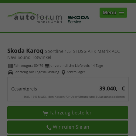
Menü
Skoda Karoq
Sportline 1.5TSI DSG AHK Matrix ACC
Navi Sound Totwinkel
Fahrzeugnr.:
80479
unverbindliche Lieferzeit:
14 Tage
Fahrzeug mit Tageszulassung
Zentrallager
39.040,– €
Gesamtpreis
incl. 19% MwSt., den Kosten für Überführung und Zulassungspapieren
Fahrzeug bestellen
Wir rufen Sie an