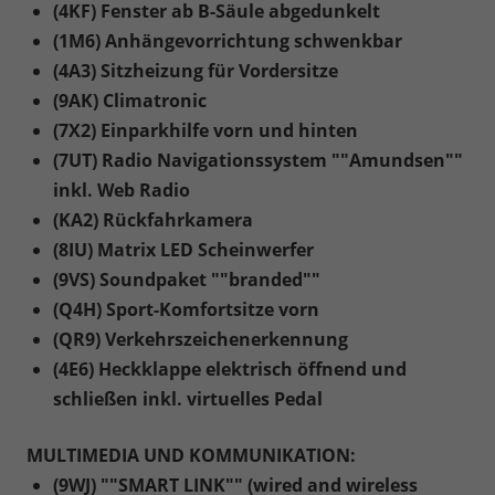
(4KF) Fenster ab B-Säule abgedunkelt
(1M6) Anhängevorrichtung schwenkbar
(4A3) Sitzheizung für Vordersitze
(9AK) Climatronic
(7X2) Einparkhilfe vorn und hinten
(7UT) Radio Navigationssystem ""Amundsen""
inkl. Web Radio
(KA2) Rückfahrkamera
(8IU) Matrix LED Scheinwerfer
(9VS) Soundpaket ""branded""
(Q4H) Sport-Komfortsitze vorn
(QR9) Verkehrszeichenerkennung
(4E6) Heckklappe elektrisch öffnend und
schließen inkl. virtuelles Pedal
MULTIMEDIA UND KOMMUNIKATION:
(9WJ) ""SMART LINK"" (wired and wireless