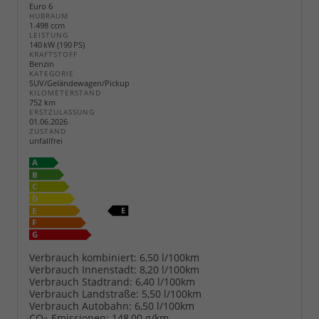
Euro 6
HUBRAUM
1.498 ccm
LEISTUNG
140 kW (190 PS)
KRAFTSTOFF
Benzin
KATEGORIE
SUV/Geländewagen/Pickup
KILOMETERSTAND
752 km
ERSTZULASSUNG
01.06.2026
ZUSTAND
unfallfrei
Verbrauch kombiniert:
6,50 l/100km
Verbrauch Innenstadt:
8,20 l/100km
Verbrauch Stadtrand:
6,40 l/100km
Verbrauch Landstraße:
5,50 l/100km
Verbrauch Autobahn:
6,50 l/100km
CO
-Emissionen:
148,00 g/km