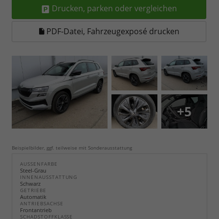
Drucken, parken oder vergleichen
PDF-Datei, Fahrzeugexposé drucken
+5
Beispielbilder, ggf. teilweise mit Sonderausstattung
AUSSENFARBE
Steel-Grau
INNENAUSSTATTUNG
Schwarz
GETRIEBE
Automatik
ANTRIEBSACHSE
Frontantrieb
SCHADSTOFFKLASSE