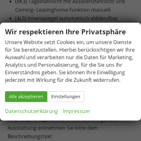
(8K3) Tagesfahrlicht mit Assistenzfahrlicht und
Coming- Leavinghome Funktion manuell
(4L5) Innenspiegel automatisch abblendbar
(6I6) Lane Assist mit adaptiver Spurführung +
Wir respektieren Ihre Privatsphäre
Emergency Assist
Unsere Website setzt Cookies ein, um unsere Dienste
(C3I) Leichtmetallräder ""PROCYON"" schwarz 7J x
für Sie bereitzustellen. Hierbei berücksichtigen wir Ihre
18""
Auswahl und verarbeiten nur die Daten für Marketing,
(8VQ) Rückleuchten in LED-Technik
Analytics und Personalisierung, für die Sie uns Ihr
(8G4) Matrix-Beam = Fernlichtassitent
Einverständnis geben. Sie können Ihre Einwilligung
(HJ3) Reifen 215/50 R18 92W
jederzeit mit Wirkung für die Zukunft widerrufen.
(8X1) Scheinwerferreinigungsanlage
(WFQ) SportLine Plus
Alle akzeptieren
Einstellungen
Alle Fotos können Beispielbilder sein und
Datenschutzerklärung
Impressum
aufpreispflichtige Extras enthalten. Die genaue
Ausstattung entnehmen Sie bitte dem
Beschreibungstext