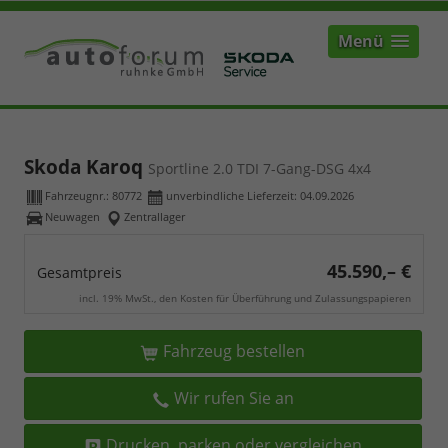
Menü
Skoda Karoq
Sportline 2.0 TDI 7-Gang-DSG 4x4
Fahrzeugnr.:
80772
unverbindliche Lieferzeit:
04.09.2026
Neuwagen
Zentrallager
45.590,– €
Gesamtpreis
incl. 19% MwSt., den Kosten für Überführung und Zulassungspapieren
Fahrzeug bestellen
Wir rufen Sie an
Drucken, parken oder vergleichen