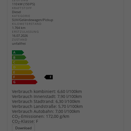
LEISTUNG
110 kW (150 PS)
KRAFTSTOFF
Diesel
KATEGORIE
SUV/Geländewagen/Pickup
KILOMETERSTAND
1.764 km
ERSTZULASSUNG
16.07.2026
ZUSTAND
unfallfrei
Verbrauch kombiniert:
6,60 l/100km
Verbrauch Innenstadt:
7,90 l/100km
Verbrauch Stadtrand:
6,30 l/100km
Verbrauch Landstraße:
5,70 l/100km
Verbrauch Autobahn:
7,00 l/100km
CO
-Emissionen:
172,00 g/km
2
CO
-Klasse:
F
2
Download