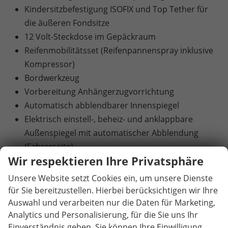
Kindersitzbefestigung ISOFIX und Top Tether für
die äußeren Fondsitze
12 Volt-Steckdose im Gepäckraum
Reifenmobilitätsset (Reifenpannenspray inklusive
Kompressor)
Bordwerkzeug
Vorbereitung Anhängerzugvorrichtung
Automatisch abblendbarer Innenspiegel
Elektrisch einstell-, beheiz- und anklappbare
Außenspiegel mit automatischer Abblendung
(Fahrerseite)
Wir respektieren Ihre Privatsphäre
Dritter Fahrzeugschlüssel mit Funkfernbedienung
KESSY (schlüsselloses Zugangs- und Start-Stopp-
Unsere Website setzt Cookies ein, um unsere Dienste
System)
für Sie bereitzustellen. Hierbei berücksichtigen wir Ihre
Sunset (Heckscheibe und hintere Seitenscheiben
Auswahl und verarbeiten nur die Daten für Marketing,
Analytics und Personalisierung, für die Sie uns Ihr
dunkel getönt)
Einverständnis geben. Sie können Ihre Einwilligung