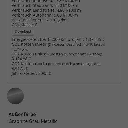
Verbrauch Innenstadt:
7,80 l/100km
Verbrauch Stadtrand:
5,50 l/100km
Verbrauch Landstraße:
4,80 l/100km
Verbrauch Autobahn:
5,80 l/100km
CO
-Emissionen:
149,00 g/km
2
CO
-Klasse:
E
2
Download
Energiekosten bei 15.000 km pro Jahr:
1.376,55 €
CO2 Kosten (niedrig)
:
(Kosten Durchschnitt 10 Jahre)
1.341,- €
CO2 Kosten (mittel)
:
(Kosten Durchschnitt 10 Jahre)
3.184,88 €
CO2 Kosten (hoch)
:
(Kosten Durchschnitt 10 Jahre)
4.917,- €
Jahressteuer:
309,- €
Außenfarbe
Graphite Grau Metallic