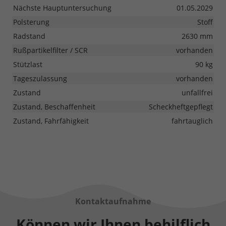
Nächste Hauptuntersuchung
01.05.2029
Polsterung
Stoff
Radstand
2630 mm
Rußpartikelfilter / SCR
vorhanden
Stützlast
90 kg
Tageszulassung
vorhanden
Zustand
unfallfrei
Zustand, Beschaffenheit
Scheckheftgepflegt
Zustand, Fahrfähigkeit
fahrtauglich
Kontaktaufnahme
Können wir Ihnen behilflich