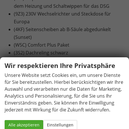
dem Heizung und Schaltwippen für das DSG
(9Z3) 230V Wechselrichter und Steckdose für
Europa
(4KF) Seitenscheiben ab B-Säule abgedunkelt
(Sunset)
(W5C) Comfort Plus Paket
(3S2) Dachreling schwarz
(7TC) Dekor-Einlagen
Wir respektieren Ihre Privatsphäre
(N4C) Design Selection LOFT Sitzbezüge in Stoff
Unsere Website setzt Cookies ein, um unsere Dienste
(3GG) Ebener Ladeboden hinten
für Sie bereitzustellen. Hierbei berücksichtigen wir Ihre
(8AR) Infotainment (MIB3)
Auswahl und verarbeiten nur die Daten für Marketing,
(8IT) LED- Hauptscheinwerfer
Analytics und Personalisierung, für die Sie uns Ihr
(U47) Leichtmetallräder ""SCUTUS"" 7J x 17"" - 4
Einverständnis geben. Sie können Ihre Einwilligung
Stk.
jederzeit mit Wirkung für die Zukunft widerrufen.
(TA) Loft
(W5F) Parking Paket
Alle akzeptieren
Einstellungen