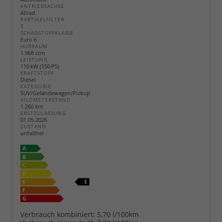
ANTRIEBSACHSE
Allrad
PARTIKELFILTER
1
SCHADSTOFFKLASSE
Euro 6
HUBRAUM
1.968 ccm
LEISTUNG
110 kW (150 PS)
KRAFTSTOFF
Diesel
KATEGORIE
SUV/Geländewagen/Pickup
KILOMETERSTAND
1.260 km
ERSTZULASSUNG
01.05.2026
ZUSTAND
unfallfrei
Verbrauch kombiniert:
5,70 l/100km