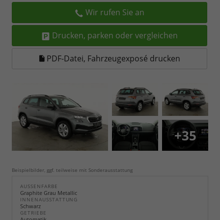
Wir rufen Sie an
Drucken, parken oder vergleichen
PDF-Datei, Fahrzeugexposé drucken
+35
Beispielbilder, ggf. teilweise mit Sonderausstattung
AUSSENFARBE
Graphite Grau Metallic
INNENAUSSTATTUNG
Schwarz
GETRIEBE
Automatik