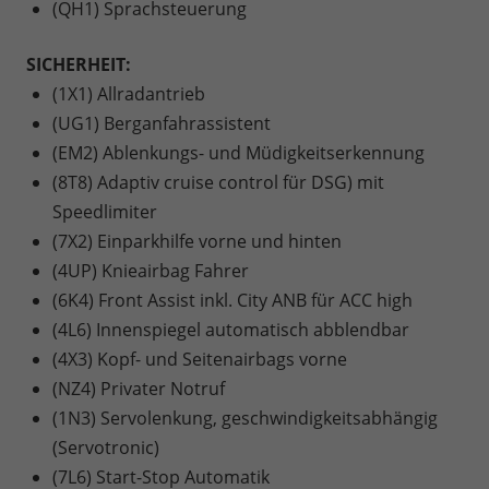
(QH1) Sprachsteuerung
SICHERHEIT:
(1X1) Allradantrieb
(UG1) Berganfahrassistent
(EM2) Ablenkungs- und Müdigkeitserkennung
(8T8) Adaptiv cruise control für DSG) mit
Speedlimiter
(7X2) Einparkhilfe vorne und hinten
(4UP) Knieairbag Fahrer
(6K4) Front Assist inkl. City ANB für ACC high
(4L6) Innenspiegel automatisch abblendbar
(4X3) Kopf- und Seitenairbags vorne
(NZ4) Privater Notruf
(1N3) Servolenkung, geschwindigkeitsabhängig
(Servotronic)
(7L6) Start-Stop Automatik