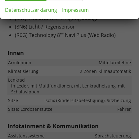
(1G9) platzsparendes Notrad
Datenschutzerklärung
Impressum
(8WB) Nebelscheinwerfer
(8X1) Scheinwerferreinigungsanlage
(8N6) Licht-/ Regensensor
(R6G) Technology 8"" Navi Plus (Web Radio)
Innen
Armlehnen
Mittelarmlehne
Klimatisierung
2-Zonen-Klimaautomatik
Lenkrad
in Leder, mit Multifunktionen, mit Lenkradheizung, mit
Schaltwippen
Sitze
Isofix (Kindersitzbefestigung), Sitzheizung
Sitze: Lordosenstütze
Fahrer
Infotainment & Kommunikation
Assistenzsysteme
Sprachsteuerung