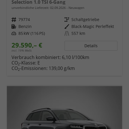
Selection 1.0 TSI 6-Gang
unverbindliche Lieferzeit:
02.09.2026
Neuwagen
Fahrzeugnr.
79774
Getriebe
Schaltgetriebe
Kraftstoff
Benzin
Außenfarbe
Black-Magic Perleffekt
Leistung
85 kW (116 PS)
Kilometerstand
557 km
29.590,– €
Details
incl. 19% MwSt.
Verbrauch kombiniert:
6,10 l/100km
CO
-Klasse:
E
2
CO
-Emissionen:
139,00 g/km
2