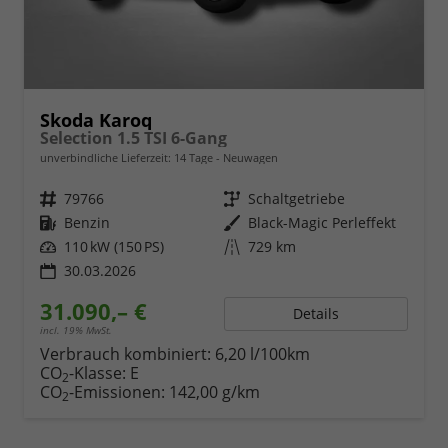
Skoda Karoq
Selection 1.5 TSI 6-Gang
unverbindliche Lieferzeit:
14 Tage
Neuwagen
Fahrzeugnr.
79766
Getriebe
Schaltgetriebe
Kraftstoff
Benzin
Außenfarbe
Black-Magic Perleffekt
Leistung
110 kW (150 PS)
Kilometerstand
729 km
30.03.2026
31.090,– €
Details
incl. 19% MwSt.
Verbrauch kombiniert:
6,20 l/100km
CO
-Klasse:
E
2
CO
-Emissionen:
142,00 g/km
2