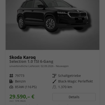
Skoda Karoq
Selection 1.0 TSI 6-Gang
unverbindliche Lieferzeit:
02.09.2026
Neuwagen
Fahrzeugnr.
79773
Getriebe
Schaltgetriebe
Kraftstoff
Benzin
Außenfarbe
Black-Magic Perleffekt
Leistung
85 kW (116 PS)
Kilometerstand
1.370 km
29.590,– €
Details
incl. 19% MwSt.