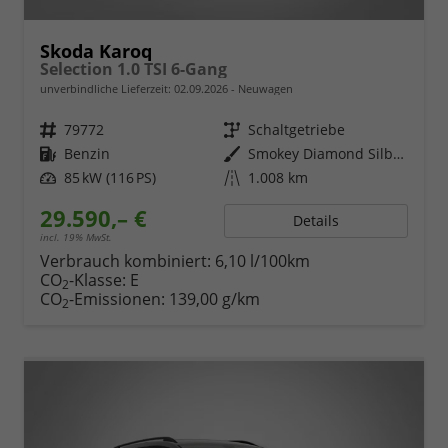
Skoda Karoq
Selection 1.0 TSI 6-Gang
unverbindliche Lieferzeit:
02.09.2026
Neuwagen
Fahrzeugnr.
79772
Getriebe
Schaltgetriebe
Kraftstoff
Benzin
Außenfarbe
Smokey Diamond Silber Metallic
Leistung
85 kW (116 PS)
Kilometerstand
1.008 km
29.590,– €
Details
incl. 19% MwSt.
Verbrauch kombiniert:
6,10 l/100km
CO
-Klasse:
E
2
CO
-Emissionen:
139,00 g/km
2