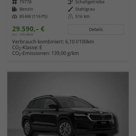
Fahrzeugnr.
79778
Getriebe
Schaltgetriebe
Kraftstoff
Benzin
Außenfarbe
Stahlgrau
Leistung
85 kW (116 PS)
Kilometerstand
516 km
29.590,– €
Details
incl. 19% MwSt.
Verbrauch kombiniert:
6,10 l/100km
CO
-Klasse:
E
2
CO
-Emissionen:
139,00 g/km
2