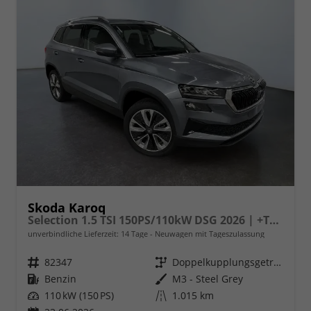
Skoda Karoq
Selection 1.5 TSI 150PS/110kW DSG 2026 | +TravelAssist +RFK & Parksensoren +Var. Gepäckraumboden
unverbindliche Lieferzeit:
14 Tage
Neuwagen mit Tageszulassung
Fahrzeugnr.
82347
Getriebe
Doppelkupplungsgetriebe (DSG)
Kraftstoff
Benzin
Außenfarbe
M3 - Steel Grey
Leistung
110 kW (150 PS)
Kilometerstand
1.015 km