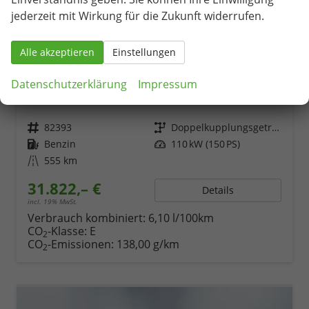
jederzeit mit Wirkung für die Zukunft widerrufen.
Alle akzeptieren
Einstellungen
Skoda Karoq
Datenschutzerklärung
Impressum
Selection 1.5 TSI 150PS/110kW DSG 2027
unverbindliche Lieferzeit: Ca. 10-12 Wochen
Neuwagen
Fahrzeugnr.
82393
Getriebe
Doppelkupplungsgetriebe (DSG)
Kraftstoff
Benzin
Leistung
110 kW (150 PS)
Kilometerstand
555 km
31.822,– €
Details
incl. 19% MwSt.
Verbrauch kombiniert:
6,10 l/100km
CO
-Klasse:
E
2
CO
-Emissionen:
138,00 g/km
2