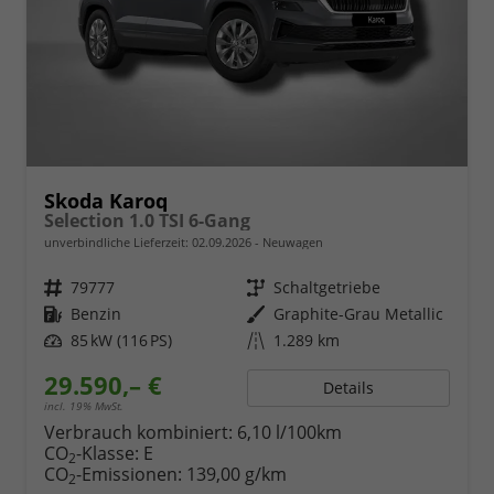
Skoda Karoq
Selection 1.0 TSI 6-Gang
unverbindliche Lieferzeit:
02.09.2026
Neuwagen
Fahrzeugnr.
79777
Getriebe
Schaltgetriebe
Kraftstoff
Benzin
Außenfarbe
Graphite-Grau Metallic
Leistung
85 kW (116 PS)
Kilometerstand
1.289 km
29.590,– €
Details
incl. 19% MwSt.
Verbrauch kombiniert:
6,10 l/100km
CO
-Klasse:
E
2
CO
-Emissionen:
139,00 g/km
2