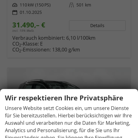
Leistung
110 kW (150 PS)
Kilometerstand
501 km
01.10.2025
31.490,– €
Details
incl. 19% MwSt.
Verbrauch kombiniert:
6,10 l/100km
CO
-Klasse:
E
2
CO
-Emissionen:
138,00 g/km
2
Wir respektieren Ihre Privatsphäre
Unsere Website setzt Cookies ein, um unsere Dienste
für Sie bereitzustellen. Hierbei berücksichtigen wir Ihre
Auswahl und verarbeiten nur die Daten für Marketing,
Analytics und Personalisierung, für die Sie uns Ihr
Einverständnis geben. Sie können Ihre Einwilligung