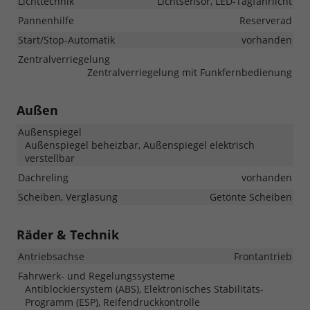
Lichttechnik
Lichtsensor, LED-Tagfahrlicht
Pannenhilfe
Reserverad
Start/Stop-Automatik
vorhanden
Zentralverriegelung
Zentralverriegelung mit Funkfernbedienung
Außen
Außenspiegel
Außenspiegel beheizbar, Außenspiegel elektrisch
verstellbar
Dachreling
vorhanden
Scheiben, Verglasung
Getönte Scheiben
Räder & Technik
Antriebsachse
Frontantrieb
Fahrwerk- und Regelungssysteme
Antiblockiersystem (ABS), Elektronisches Stabilitäts-
Programm (ESP), Reifendruckkontrolle