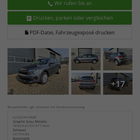
Wir rufen Sie an
Drucken, parken oder vergleichen
PDF-Datei, Fahrzeugexposé drucken
+17
Beispielbilder, ggf. teilweise mit Sonderausstattung
AUSSENFARBE
Graphit Grau Metallic
INNENAUSSTATTUNG
Schwarz
GETRIEBE
Automatik