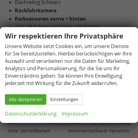
Dachreling Schwarz
Rückfahrkamera
Parksensoren vorne + hinten
16"" LM-Felgen mit Reifen 205/60 R16
Wir respektieren Ihre Privatsphäre
Tagfahrlicht mit LED
Geschwindigkeitserkennung
Unsere Website setzt Cookies ein, um unsere Dienste
Garantieverlängerung: 4
für Sie bereitzustellen. Hierbei berücksichtigen wir Ihre
Auswahl und verarbeiten nur die Daten für Marketing,
Jahre / 120.000 KM
Analytics und Personalisierung, für die Sie uns Ihr
Einverständnis geben. Sie können Ihre Einwilligung
Innen
jederzeit mit Wirkung für die Zukunft widerrufen.
Fensterheber
elektrisch
Klimatisierung
Klimaautomatik
Alle akzeptieren
Einstellungen
Lenkrad
in Leder, höhenverstellbar, mit Multifunktionen
Datenschutzerklärung
Impressum
Raucherpaket
vorhanden
Sitze
Isofix (Kindersitzbefestigung), Sitzheizung
Sitze: Verstellbarkeit
Höhenverstellbarer Fahrersitz