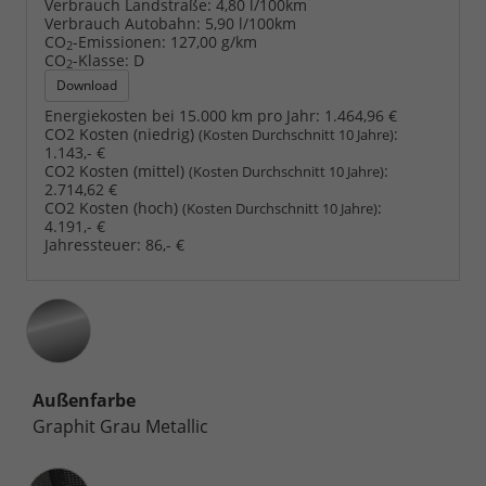
Verbrauch Landstraße:
4,80 l/100km
Verbrauch Autobahn:
5,90 l/100km
CO
-Emissionen:
127,00 g/km
2
CO
-Klasse:
D
2
Download
Energiekosten bei 15.000 km pro Jahr:
1.464,96 €
CO2 Kosten (niedrig)
:
(Kosten Durchschnitt 10 Jahre)
1.143,- €
CO2 Kosten (mittel)
:
(Kosten Durchschnitt 10 Jahre)
2.714,62 €
CO2 Kosten (hoch)
:
(Kosten Durchschnitt 10 Jahre)
4.191,- €
Jahressteuer:
86,- €
Außenfarbe
Graphit Grau Metallic
Innenausstattung