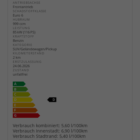
ANTRIEBSACHSE
Frontantrieb
SCHADSTOFFKLASSE
Euro 6
HUBRAUM
999 ccm
LEISTUNG
85 kW (116 PS)
KRAFTSTOFF
Benzin
KATEGORIE
SUV/Geländewagen/Pickup
KILOMETERSTAND
2 km
ERSTZULASSUNG
24.06.2026
ZUSTAND
unfallfrei
Verbrauch kombiniert:
5,60 l/100km
Verbrauch Innenstadt:
6,90 l/100km
Verbrauch Stadtrand:
5,40 l/100km