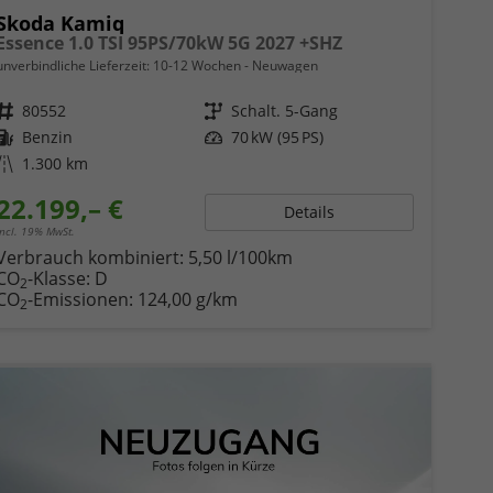
Skoda Kamiq
Essence 1.0 TSI 95PS/70kW 5G 2027 +SHZ
unverbindliche Lieferzeit: 10-12 Wochen
Neuwagen
Fahrzeugnr.
80552
Getriebe
Schalt. 5-Gang
Kraftstoff
Benzin
Leistung
70 kW (95 PS)
Kilometerstand
1.300 km
22.199,– €
Details
incl. 19% MwSt.
Verbrauch kombiniert:
5,50 l/100km
CO
-Klasse:
D
2
CO
-Emissionen:
124,00 g/km
2