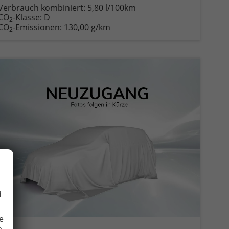
Verbrauch kombiniert:
5,80 l/100km
CO
-Klasse:
D
2
CO
-Emissionen:
130,00 g/km
2
d
e