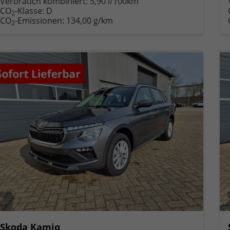
Verbrauch kombiniert:
5,90 l/100km
CO
-Klasse:
D
2
CO
-Emissionen:
134,00 g/km
2
Skoda Kamiq