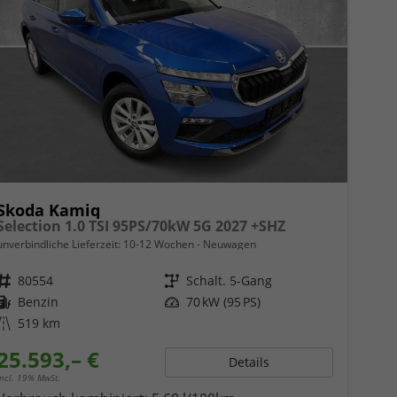
Skoda Kamiq
Selection 1.0 TSI 95PS/70kW 5G 2027 +SHZ
unverbindliche Lieferzeit: 10-12 Wochen
Neuwagen
Fahrzeugnr.
80554
Getriebe
Schalt. 5-Gang
Kraftstoff
Benzin
Leistung
70 kW (95 PS)
Kilometerstand
519 km
25.593,– €
Details
incl. 19% MwSt.