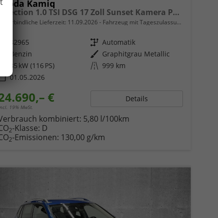
t
Skoda Kamiq
Selection 1.0 TSI DSG 17 Zoll Sunset Kamera PDC v+h
unverbindliche Lieferzeit:
11.09.2026
Fahrzeug mit Tageszulassung
Fahrzeugnr.
82965
Getriebe
Automatik
Kraftstoff
Benzin
Außenfarbe
Graphitgrau Metallic
Leistung
85 kW (116 PS)
Kilometerstand
999 km
01.05.2026
24.690,– €
Details
incl. 19% MwSt.
Verbrauch kombiniert:
5,80 l/100km
CO
-Klasse:
D
2
CO
-Emissionen:
130,00 g/km
2