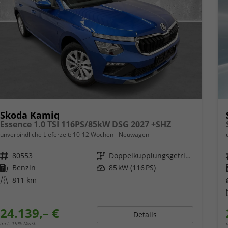
Skoda Kamiq
Essence 1.0 TSI 116PS/85kW DSG 2027 +SHZ
unverbindliche Lieferzeit: 10-12 Wochen
Neuwagen
Fahrzeugnr.
80553
Getriebe
Doppelkupplungsgetriebe (DSG)
Kraftstoff
Benzin
Leistung
85 kW (116 PS)
Kilometerstand
811 km
24.139,– €
Details
incl. 19% MwSt.