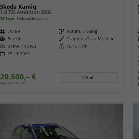
Skoda Kamiq
1.0 TSI Ambition DSG
14 Tage
Gebrauchtwagen
Fahrzeugnr.
79189
Getriebe
Autom. 7-Gang
Kraftstoff
Benzin
Außenfarbe
Graphite-Grau Metallic
Leistung
81 kW (110 PS)
Kilometerstand
16.151 km
29.11.2022
20.500,– €
Details
Differenzbesteuert