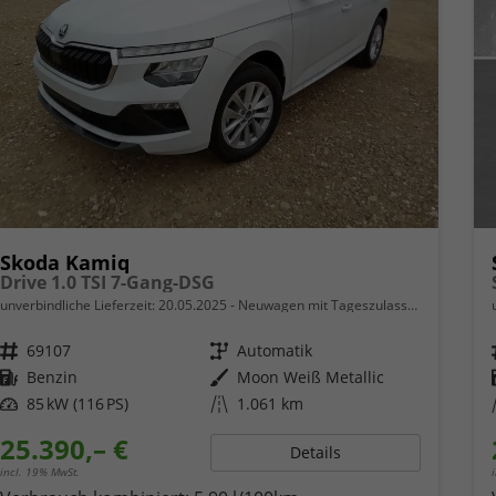
Skoda Kamiq
Drive 1.0 TSI 7-Gang-DSG
unverbindliche Lieferzeit:
20.05.2025
Neuwagen mit Tageszulassung
Fahrzeugnr.
69107
Getriebe
Automatik
Kraftstoff
Benzin
Außenfarbe
Moon Weiß Metallic
Leistung
85 kW (116 PS)
Kilometerstand
1.061 km
25.390,– €
Details
incl. 19% MwSt.