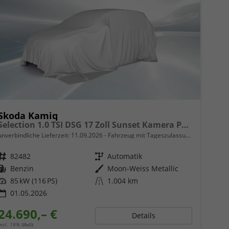
Skoda Kamiq
Selection 1.0 TSI DSG 17 Zoll Sunset Kamera PDC v+h
unverbindliche Lieferzeit:
11.09.2026
Fahrzeug mit Tageszulassung
Fahrzeugnr.
82482
Getriebe
Automatik
Kraftstoff
Benzin
Außenfarbe
Moon-Weiss Metallic
Leistung
85 kW (116 PS)
Kilometerstand
1.004 km
01.05.2026
24.690,– €
Details
incl. 19% MwSt.