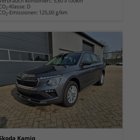
Verbrauch kombiniert:
5,60 l/100km
CO
-Klasse:
D
2
CO
-Emissionen:
125,00 g/km
2
Skoda Kamiq