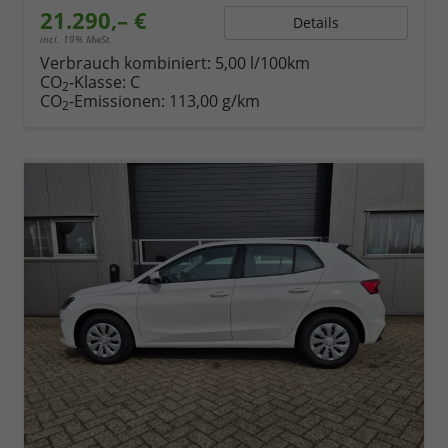
21.290,– €
Details
incl. 19% MwSt.
Verbrauch kombiniert:
5,00 l/100km
CO
-Klasse:
C
2
CO
-Emissionen:
113,00 g/km
2