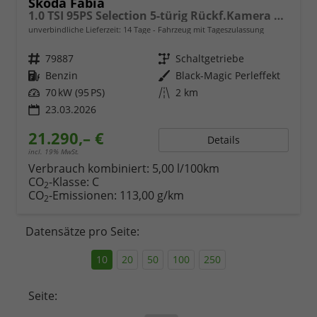
Skoda Fabia
1.0 TSI 95PS Selection 5-türig Rückf.Kamera Parksensoren Sitzheizung Multifunktionslenkrad Klima Skoda-Radio Bluetooth Touchscreen Tempomat Nebelsch. Apple CarPlay + Android Auto
unverbindliche Lieferzeit:
14 Tage
Fahrzeug mit Tageszulassung
Fahrzeugnr.
79887
Getriebe
Schaltgetriebe
Kraftstoff
Benzin
Außenfarbe
Black-Magic Perleffekt
Leistung
70 kW (95 PS)
Kilometerstand
2 km
23.03.2026
21.290,– €
Details
incl. 19% MwSt.
Verbrauch kombiniert:
5,00 l/100km
CO
-Klasse:
C
2
CO
-Emissionen:
113,00 g/km
2
Datensätze pro Seite:
10
20
50
100
250
Seite: