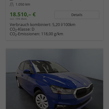
Kilometerstand
1.050 km
18.510,– €
Details
incl. 19% MwSt.
Verbrauch kombiniert:
5,20 l/100km
CO
-Klasse:
D
2
CO
-Emissionen:
118,00 g/km
2