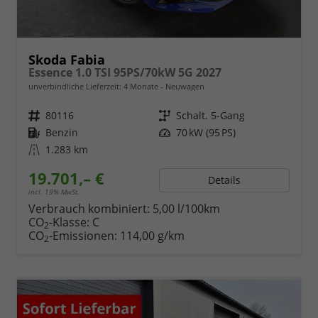
Skoda Fabia
Essence 1.0 TSI 95PS/70kW 5G 2027
unverbindliche Lieferzeit:
4 Monate
Neuwagen
Fahrzeugnr.
80116
Getriebe
Schalt. 5-Gang
Kraftstoff
Benzin
Leistung
70 kW (95 PS)
Kilometerstand
1.283 km
19.701,– €
Details
incl. 19% MwSt.
Verbrauch kombiniert:
5,00 l/100km
CO
-Klasse:
C
2
CO
-Emissionen:
114,00 g/km
2