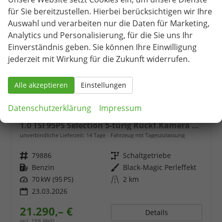
für Sie bereitzustellen. Hierbei berücksichtigen wir Ihre
Auswahl und verarbeiten nur die Daten für Marketing,
Analytics und Personalisierung, für die Sie uns Ihr
Einverständnis geben. Sie können Ihre Einwilligung
jederzeit mit Wirkung für die Zukunft widerrufen.
Alle akzeptieren
Einstellungen
Datenschutzerklärung
Impressum
Skoda Fabia
1.0 TSI 95PS Selection 5-türig Rückf.Kamera Parksensoren Sitzheizung Multifunktionslenkrad Klima Skoda-Radio Bluetooth Touchscreen Tempomat Nebelsch. Apple CarPlay + Android Auto
unverbindliche Lieferzeit:
14 Tage
Fahrzeug mit Tageszulassung
Fahrzeugnr.
79886
Getriebe
Schaltgetriebe
Kraftstoff
Benzin
Außenfarbe
Black-Magic Perleffekt
Leistung
70 kW (95 PS)
Kilometerstand
2 km
23.03.2026
21.290,– €
Details
incl. 19% MwSt.