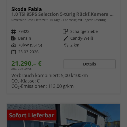
Skoda Fabia
1.0 TSI 95PS Selection 5-türig Rückf.Kamera Parksensoren Sitzheizung Multifunktionslenkrad Klima Skoda-Radio Bluetooth Touchscreen Tempomat Nebelsch. Apple CarPlay + Android Auto
unverbindliche Lieferzeit:
14 Tage
Fahrzeug mit Tageszulassung
Fahrzeugnr.
79322
Getriebe
Schaltgetriebe
Kraftstoff
Benzin
Außenfarbe
Candy-Weiß
Leistung
70 kW (95 PS)
Kilometerstand
2 km
23.03.2026
21.290,– €
Details
incl. 19% MwSt.
Verbrauch kombiniert:
5,00 l/100km
CO
-Klasse:
C
2
CO
-Emissionen:
113,00 g/km
2