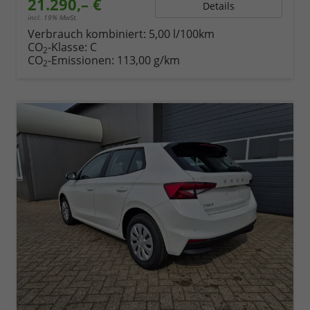
21.290,– €
Details
incl. 19% MwSt.
Verbrauch kombiniert:
5,00 l/100km
CO
-Klasse:
C
2
CO
-Emissionen:
113,00 g/km
2