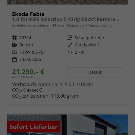
Skoda Fabia
1.0 TSI 95PS Selection 5-türig Rückf.Kamera Parksensoren Sitzheizung Multifunktionslenkrad Klima Skoda-Radio Bluetooth Touchscreen Tempomat Nebelsch. Apple CarPlay + Android Auto
unverbindliche Lieferzeit:
14 Tage
Fahrzeug mit Tageszulassung
Fahrzeugnr.
79314
Getriebe
Schaltgetriebe
Kraftstoff
Benzin
Außenfarbe
Candy-Weiß
Leistung
70 kW (95 PS)
Kilometerstand
2 km
23.03.2026
21.290,– €
Details
incl. 19% MwSt.
Verbrauch kombiniert:
5,00 l/100km
CO
-Klasse:
C
2
CO
-Emissionen:
113,00 g/km
2