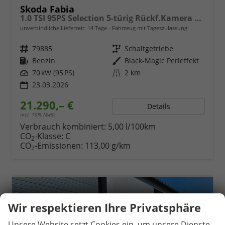
Skoda Fabia
1.0 TSI 95PS Selection 5-türig Rückf.Kamera Parksensoren Sitzheizung Multifunktionslenkrad Klima Skoda-Radio Bluetooth Touchscreen Tempomat Nebelsch. Apple CarPlay + Android Auto
unverbindliche Lieferzeit:
14 Tage
Fahrzeug mit Tageszulassung
Fahrzeugnr.
79885
Getriebe
Schaltgetriebe
Kraftstoff
Benzin
Außenfarbe
Black-Magic Perleffekt
Leistung
70 kW (95 PS)
Kilometerstand
2 km
23.03.2026
21.290,– €
Details
incl. 19% MwSt.
Verbrauch kombiniert:
5,00 l/100km
CO
-Klasse:
C
2
CO
-Emissionen:
113,00 g/km
2
Wir respektieren Ihre Privatsphäre
Unsere Website setzt Cookies ein, um unsere Dienste