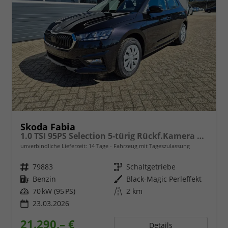
Skoda Fabia
1.0 TSI 95PS Selection 5-türig Rückf.Kamera Parksensoren Sitzheizung Multifunktionslenkrad Klima Skoda-Radio Bluetooth Touchscreen Tempomat Nebelsch. Apple CarPlay + Android Auto
unverbindliche Lieferzeit:
14 Tage
Fahrzeug mit Tageszulassung
Fahrzeugnr.
79883
Getriebe
Schaltgetriebe
Kraftstoff
Benzin
Außenfarbe
Black-Magic Perleffekt
Leistung
70 kW (95 PS)
Kilometerstand
2 km
23.03.2026
21.290,– €
Details