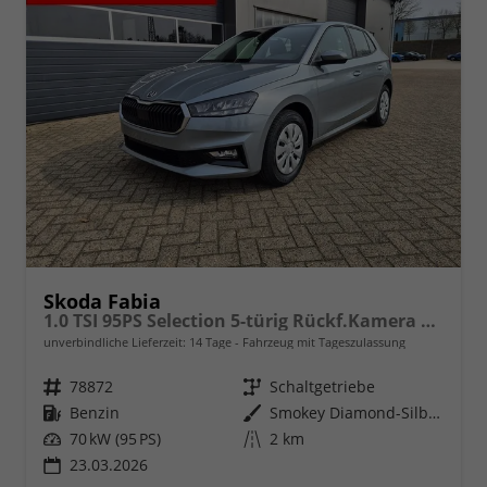
Skoda Fabia
1.0 TSI 95PS Selection 5-türig Rückf.Kamera Parksensoren Sitzheizung Multifunktionslenkrad Klima Skoda-Radio Bluetooth Touchscreen Tempomat Nebelsch. Apple CarPlay + Android Auto
unverbindliche Lieferzeit:
14 Tage
Fahrzeug mit Tageszulassung
Fahrzeugnr.
78872
Getriebe
Schaltgetriebe
Kraftstoff
Benzin
Außenfarbe
Smokey Diamond-Silber Metallic
Leistung
70 kW (95 PS)
Kilometerstand
2 km
23.03.2026