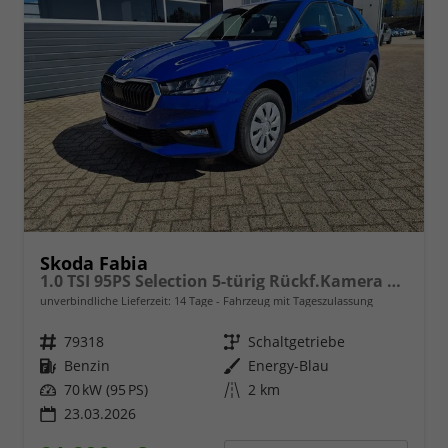
Skoda Fabia
1.0 TSI 95PS Selection 5-türig Rückf.Kamera Parksensoren Sitzheizung Multifunktionslenkrad Klima Skoda-Radio Bluetooth Touchscreen Tempomat Nebelsch. Apple CarPlay + Android Auto
unverbindliche Lieferzeit:
14 Tage
Fahrzeug mit Tageszulassung
Fahrzeugnr.
79318
Getriebe
Schaltgetriebe
Kraftstoff
Benzin
Außenfarbe
Energy-Blau
Leistung
70 kW (95 PS)
Kilometerstand
2 km
23.03.2026