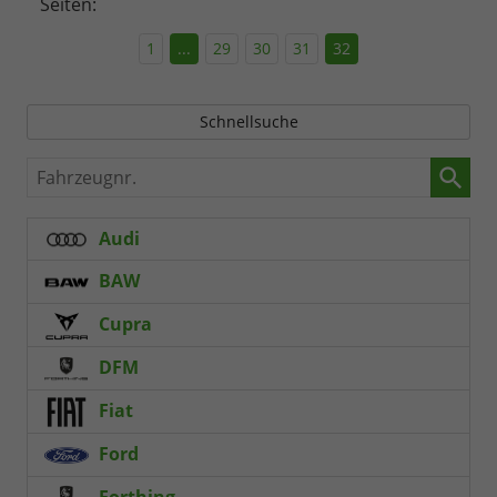
Seiten:
1
...
29
30
31
32
Schnellsuche
Fahrzeugnr.
Audi
BAW
Cupra
DFM
Fiat
Ford
Forthing