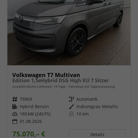
Volkswagen T7 Multivan
Edition 1,5eHybrid DSG High KÜ 7 Sitzer
unverbindliche Lieferzeit:
14 Tage
Fahrzeug mit Tageszulassung
Fahrzeugnr.
79969
Getriebe
Automatik
Kraftstoff
Hybrid Benzin
Außenfarbe
Indiumgrau Metallic
Leistung
180 kW (245 PS)
Kilometerstand
10 km
01.08.2026
75.070,– €
Details