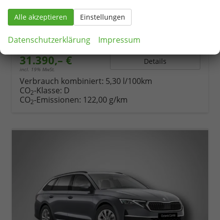
Fahrzeugnr.
79370
Getriebe
Automatik
Kraftstoff
Benzin
Außenfarbe
Graphite-Grau Metallic
Alle akzeptieren
Einstellungen
Leistung
110 kW (150 PS)
Kilometerstand
815 km
Datenschutzerklärung
Impressum
02.02.2026
31.390,– €
Details
incl. 19% MwSt.
Verbrauch kombiniert:
5,30 l/100km
CO
-Klasse:
D
2
CO
-Emissionen:
122,00 g/km
2