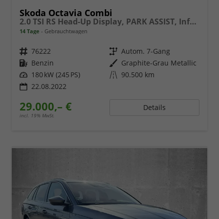
Skoda Octavia Combi
2.0 TSI RS Head-Up Display, PARK ASSIST, Infotainment Columbus
14 Tage
Gebrauchtwagen
Fahrzeugnr.
76222
Getriebe
Autom. 7-Gang
Kraftstoff
Benzin
Außenfarbe
Graphite-Grau Metallic
Leistung
180 kW (245 PS)
Kilometerstand
90.500 km
22.08.2022
29.000,– €
Details
incl. 19% MwSt.