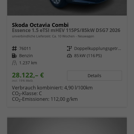
Skoda Octavia Combi
Essence 1.5 eTSI mHEV 115PS/85kW DSG7 2026
unverbindliche Lieferzeit: Ca. 10 Wochen
Neuwagen
Fahrzeugnr.
76011
Getriebe
Doppelkupplungsgetriebe (DSG)
Kraftstoff
Benzin
Leistung
85 kW (116 PS)
Kilometerstand
1.237 km
28.122,– €
Details
incl. 19% MwSt.
Verbrauch kombiniert:
4,90 l/100km
CO
-Klasse:
C
2
CO
-Emissionen:
112,00 g/km
2