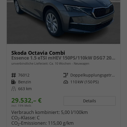
Skoda Octavia Combi
Essence 1.5 eTSI mHEV 150PS/110kW DSG7 2026
unverbindliche Lieferzeit: Ca. 10 Wochen
Neuwagen
Fahrzeugnr.
76012
Getriebe
Doppelkupplungsgetriebe (DSG)
Kraftstoff
Benzin
Leistung
110 kW (150 PS)
Kilometerstand
663 km
29.532,– €
Details
incl. 19% MwSt.
Verbrauch kombiniert:
5,00 l/100km
CO
-Klasse:
C
2
CO
-Emissionen:
115,00 g/km
2