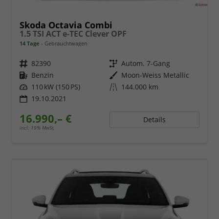
Skoda Octavia Combi
1.5 TSI ACT e-TEC Clever OPF
14 Tage
Gebrauchtwagen
Fahrzeugnr.
82390
Getriebe
Autom. 7-Gang
Kraftstoff
Benzin
Außenfarbe
Moon-Weiss Metallic
Leistung
110 kW (150 PS)
Kilometerstand
144.000 km
19.10.2021
16.990,– €
Details
incl. 19% MwSt.