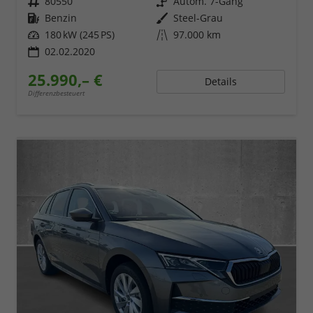
Fahrzeugnr.
80550
Getriebe
Autom. 7-Gang
Kraftstoff
Benzin
Außenfarbe
Steel-Grau
Leistung
180 kW (245 PS)
Kilometerstand
97.000 km
02.02.2020
25.990,– €
Details
Differenzbesteuert