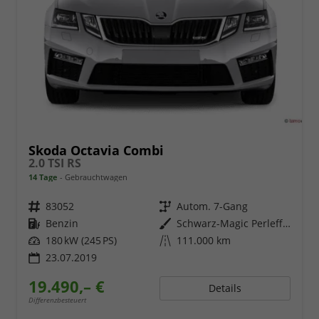
Skoda Octavia Combi
2.0 TSI RS
14 Tage
Gebrauchtwagen
Fahrzeugnr.
83052
Getriebe
Autom. 7-Gang
Kraftstoff
Benzin
Außenfarbe
Schwarz-Magic Perleffekt
Leistung
180 kW (245 PS)
Kilometerstand
111.000 km
23.07.2019
19.490,– €
Details
Differenzbesteuert