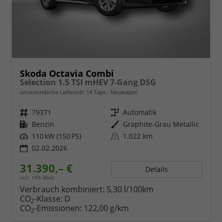
Skoda Octavia Combi
Selection 1.5 TSI mHEV 7-Gang DSG
unverbindliche Lieferzeit:
14 Tage
Neuwagen
Fahrzeugnr.
79371
Getriebe
Automatik
Kraftstoff
Benzin
Außenfarbe
Graphite-Grau Metallic
Leistung
110 kW (150 PS)
Kilometerstand
1.022 km
02.02.2026
31.390,– €
Details
incl. 19% MwSt.
Verbrauch kombiniert:
5,30 l/100km
CO
-Klasse:
D
2
CO
-Emissionen:
122,00 g/km
2