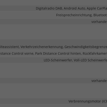
Digitalradio DAB, Android Auto, Apple CarPl
Freisprecheinrichtung, Bluetoo
vorhande
teassistent, Verkehrzeichenerkennung, Geschwindigkeitsbegrenz
istance Control vorne, Park Distance Control hinten, Rückfahrkame
LED-Scheinwerfer, Voll-LED Scheinwerf
vorhande
Verbrennungsmotor (IC