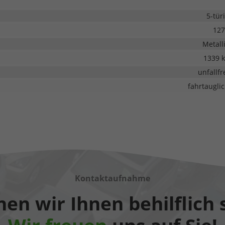
5-tür
127
Metall
1339 
unfallfr
fahrtaugli
Kontaktaufnahme
en wir Ihnen behilflich 