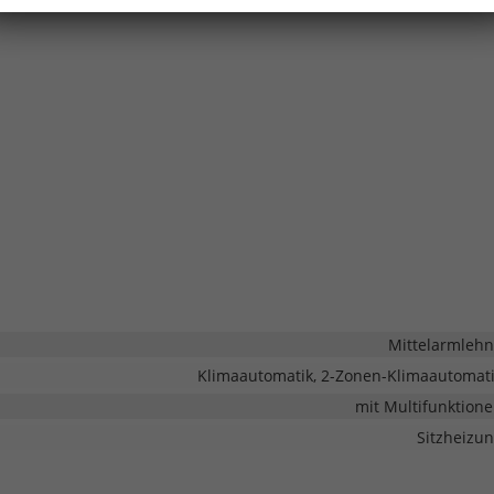
Mittelarmleh
Klimaautomatik, 2-Zonen-Klimaautomat
mit Multifunktion
Sitzheizu