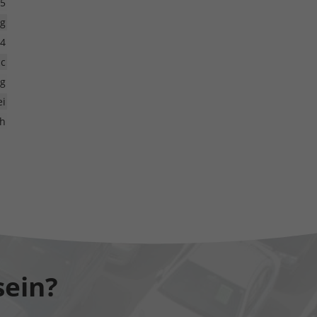
5
ig
4
ic
kg
ei
ch
sein?