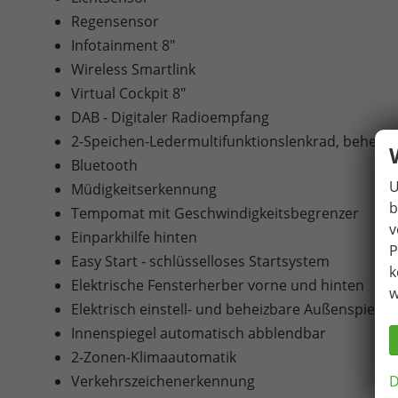
Regensensor
Infotainment 8"
Wireless Smartlink
Virtual Cockpit 8"
DAB - Digitaler Radioempfang
2-Speichen-Ledermultifunktionslenkrad, beheizb
Bluetooth
U
Müdigkeitserkennung
b
Tempomat mit Geschwindigkeitsbegrenzer
v
Einparkhilfe hinten
P
Easy Start - schlüsselloses Startsystem
k
Elektrische Fensterherber vorne und hinten
w
Elektrisch einstell- und beheizbare Außenspiege
Innenspiegel automatisch abblendbar
2-Zonen-Klimaautomatik
D
Verkehrszeichenerkennung