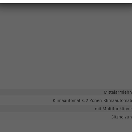
Mittelarmleh
Klimaautomatik, 2-Zonen-Klimaautomat
mit Multifunktion
Sitzheizu