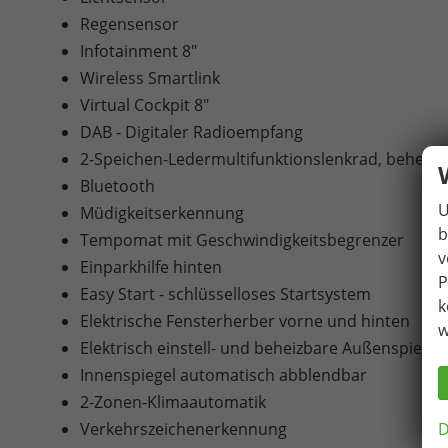
Regensensor
Infotainment 8"
Wireless Smartlink
Virtual Cockpit 8"
DAB - Digitaler Radioempfang
2-Speichen-Ledermultifunktionslenkrad, beheizb
Bluetooth
U
Müdigkeitserkennung
b
Tempomat mit Geschwindigkeitsbegrenzer
v
Einparkhilfe hinten
P
Easy Start - schlüsselloses Startsystem
k
Elektrische Fensterherber vorne und hinten
w
Elektrisch einstell- und beheizbare Außenspiege
Innenspiegel automatisch abblendbar
2-Zonen-Klimaautomatik
D
Verkehrszeichenerkennung