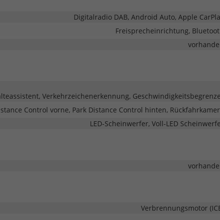
Digitalradio DAB, Android Auto, Apple CarPl
Freisprecheinrichtung, Bluetoo
vorhande
teassistent, Verkehrzeichenerkennung, Geschwindigkeitsbegrenz
istance Control vorne, Park Distance Control hinten, Rückfahrkame
LED-Scheinwerfer, Voll-LED Scheinwerf
vorhande
Verbrennungsmotor (IC