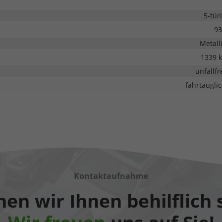
5-tür
93
Metall
1339 
unfallfr
fahrtaugli
Kontaktaufnahme
en wir Ihnen behilflich 