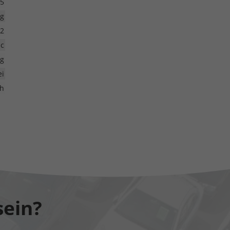
5
ig
2
ic
kg
ei
ch
sein?