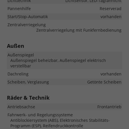
Lichttechnik
Lichtsensor, LED-Tagfahrlicht
Pannenhilfe
Reserverad
Start/Stop-Automatik
vorhanden
Zentralverriegelung
Zentralverriegelung mit Funkfernbedienung
Außen
Außenspiegel
Außenspiegel beheizbar, Außenspiegel elektrisch
verstellbar
Dachreling
vorhanden
Scheiben, Verglasung
Getönte Scheiben
Räder & Technik
Antriebsachse
Frontantrieb
Fahrwerk- und Regelungssysteme
Antiblockiersystem (ABS), Elektronisches Stabilitäts-
Programm (ESP), Reifendruckkontrolle