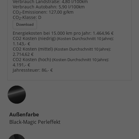
Verbrauch Landstraße:
4,80 l/100km
Verbrauch Autobahn:
5,90 l/100km
CO
-Emissionen:
127,00 g/km
2
CO
-Klasse:
D
2
Download
Energiekosten bei 15.000 km pro Jahr:
1.464,96 €
CO2 Kosten (niedrig)
:
(Kosten Durchschnitt 10 Jahre)
1.143,- €
CO2 Kosten (mittel)
:
(Kosten Durchschnitt 10 Jahre)
2.714,62 €
CO2 Kosten (hoch)
:
(Kosten Durchschnitt 10 Jahre)
4.191,- €
Jahressteuer:
86,- €
Außenfarbe
Black-Magic Perleffekt
Innenausstattung