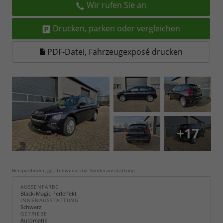
Wir rufen Sie an
Drucken, parken oder vergleichen
PDF-Datei, Fahrzeugexposé drucken
+17
Beispielbilder, ggf. teilweise mit Sonderausstattung
AUSSENFARBE
Black-Magic Perleffekt
INNENAUSSTATTUNG
Schwarz
GETRIEBE
Automatik