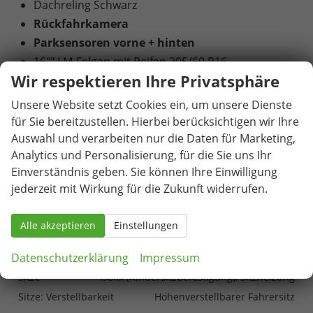
Dachreling Schwarz
Rückfahrkamera
Parksensoren vorne + hinten
16"" LM-Felgen mit Reifen 205/60 R16
Wir respektieren Ihre Privatsphäre
Tagfahrlicht mit LED
Geschwindigkeitserkennung
Unsere Website setzt Cookies ein, um unsere Dienste
Garantieverlängerung: 4
für Sie bereitzustellen. Hierbei berücksichtigen wir Ihre
Auswahl und verarbeiten nur die Daten für Marketing,
Jahre / 120.000 KM
Analytics und Personalisierung, für die Sie uns Ihr
Einverständnis geben. Sie können Ihre Einwilligung
Innen
jederzeit mit Wirkung für die Zukunft widerrufen.
Fensterheber
elektrisch
Klimatisierung
Klimaautomatik
Alle akzeptieren
Einstellungen
Lenkrad
in Leder, höhenverstellbar, mit Multifunktionen
Datenschutzerklärung
Impressum
Raucherpaket
vorhanden
Sitze
Isofix (Kindersitzbefestigung), Sitzheizung
Sitze: Verstellbarkeit
Höhenverstellbarer Fahrersitz