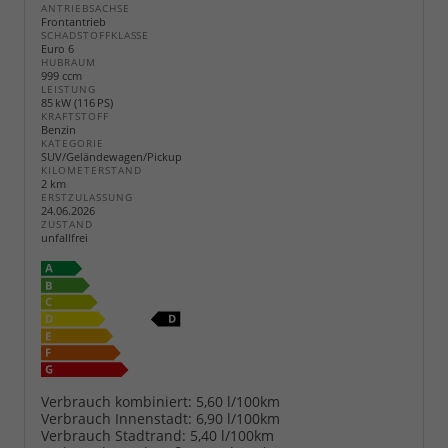
ANTRIEBSACHSE
Frontantrieb
SCHADSTOFFKLASSE
Euro 6
HUBRAUM
999 ccm
LEISTUNG
85 kW (116 PS)
KRAFTSTOFF
Benzin
KATEGORIE
SUV/Geländewagen/Pickup
KILOMETERSTAND
2 km
ERSTZULASSUNG
24.06.2026
ZUSTAND
unfallfrei
Verbrauch kombiniert:
5,60 l/100km
Verbrauch Innenstadt:
6,90 l/100km
Verbrauch Stadtrand:
5,40 l/100km