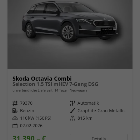
Skoda Octavia Combi
Selection 1.5 TSI mHEV 7-Gang DSG
unverbindliche Lieferzeit:
14 Tage
Neuwagen
Fahrzeugnr.
79370
Getriebe
Automatik
Kraftstoff
Benzin
Außenfarbe
Graphite-Grau Metallic
Leistung
110 kW (150 PS)
Kilometerstand
815 km
02.02.2026
31.390,– €
Details