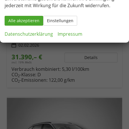
Skoda Octavia Combi
jederzeit mit Wirkung für die Zukunft widerrufen.
Selection 1.5 TSI mHEV 7-Gang DSG
unverbindliche Lieferzeit:
14 Tage
Neuwagen
Alle akzeptieren
Einstellungen
Fahrzeugnr.
79373
Getriebe
Automatik
Kraftstoff
Benzin
Außenfarbe
Graphite-Grau Metallic
Datenschutzerklärung
Impressum
Leistung
110 kW (150 PS)
Kilometerstand
1.186 km
02.02.2026
31.390,– €
Details
incl. 19% MwSt.
Verbrauch kombiniert:
5,30 l/100km
CO
-Klasse:
D
2
CO
-Emissionen:
122,00 g/km
2