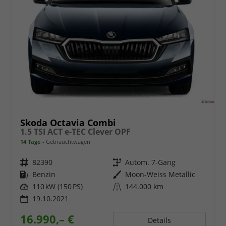
Skoda Octavia Combi
1.5 TSI ACT e-TEC Clever OPF
14 Tage
Gebrauchtwagen
Fahrzeugnr.
82390
Getriebe
Autom. 7-Gang
Kraftstoff
Benzin
Außenfarbe
Moon-Weiss Metallic
Leistung
110 kW (150 PS)
Kilometerstand
144.000 km
19.10.2021
16.990,– €
Details