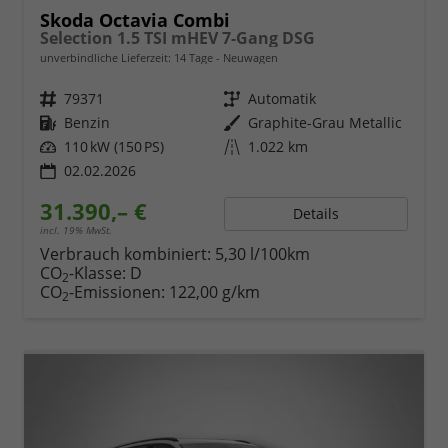
Skoda Octavia Combi
Selection 1.5 TSI mHEV 7-Gang DSG
unverbindliche Lieferzeit:
14 Tage
Neuwagen
Fahrzeugnr.
79371
Getriebe
Automatik
Kraftstoff
Benzin
Außenfarbe
Graphite-Grau Metallic
Leistung
110 kW (150 PS)
Kilometerstand
1.022 km
02.02.2026
31.390,– €
Details
incl. 19% MwSt.
Verbrauch kombiniert:
5,30 l/100km
CO
-Klasse:
D
2
CO
-Emissionen:
122,00 g/km
2