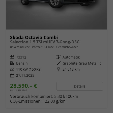
Skoda Octavia Combi
Selection 1.5 TSI mHEV 7-Gang-DSG
unverbindliche Lieferzeit:
14 Tage
Gebrauchtwagen
Fahrzeugnr.
73312
Getriebe
Automatik
Kraftstoff
Benzin
Außenfarbe
Graphite-Grau Metallic
Leistung
110 kW (150 PS)
Kilometerstand
24.518 km
27.11.2025
28.590,– €
Details
incl. 19% MwSt.
Verbrauch kombiniert:
5,30 l/100km
CO
-Emissionen:
122,00 g/km
2