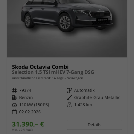
Skoda Octavia Combi
Selection 1.5 TSI mHEV 7-Gang DSG
unverbindliche Lieferzeit:
14 Tage
Neuwagen
Fahrzeugnr.
79374
Getriebe
Automatik
Kraftstoff
Benzin
Außenfarbe
Graphite-Grau Metallic
Leistung
110 kW (150 PS)
Kilometerstand
1.428 km
02.02.2026
31.390,– €
Details
incl. 19% MwSt.