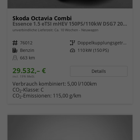
Skoda Octavia Combi
Essence 1.5 eTSI mHEV 150PS/110kW DSG7 2026
unverbindliche Lieferzeit: Ca. 10 Wochen
Neuwagen
Fahrzeugnr.
76012
Getriebe
Doppelkupplungsgetriebe (DSG)
Kraftstoff
Benzin
Leistung
110 kW (150 PS)
Kilometerstand
663 km
29.532,– €
Details
incl. 19% MwSt.
Verbrauch kombiniert:
5,00 l/100km
CO
-Klasse:
C
2
CO
-Emissionen:
115,00 g/km
2