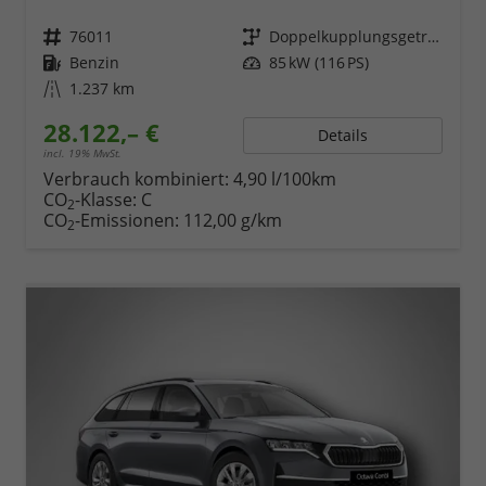
Fahrzeugnr.
76011
Getriebe
Doppelkupplungsgetriebe (DSG)
Kraftstoff
Benzin
Leistung
85 kW (116 PS)
Kilometerstand
1.237 km
28.122,– €
Details
incl. 19% MwSt.
Verbrauch kombiniert:
4,90 l/100km
CO
-Klasse:
C
2
CO
-Emissionen:
112,00 g/km
2