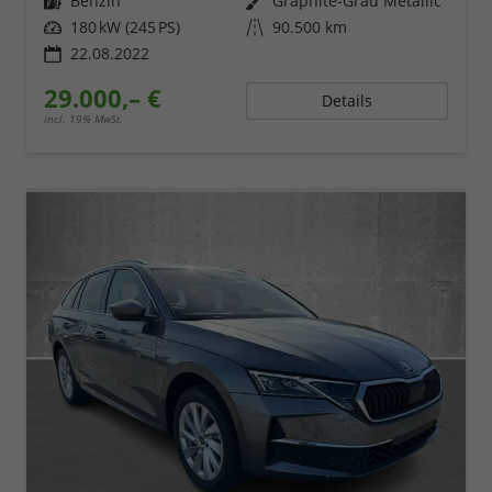
Kraftstoff
Benzin
Außenfarbe
Graphite-Grau Metallic
Leistung
180 kW (245 PS)
Kilometerstand
90.500 km
22.08.2022
29.000,– €
Details
incl. 19% MwSt.