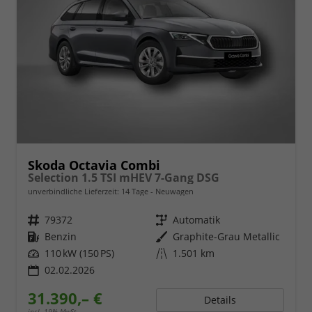
Skoda Octavia Combi
Selection 1.5 TSI mHEV 7-Gang DSG
unverbindliche Lieferzeit:
14 Tage
Neuwagen
Fahrzeugnr.
79372
Getriebe
Automatik
Kraftstoff
Benzin
Außenfarbe
Graphite-Grau Metallic
Leistung
110 kW (150 PS)
Kilometerstand
1.501 km
02.02.2026
31.390,– €
Details
incl. 19% MwSt.