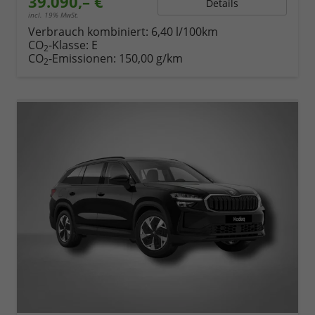
39.090,– €
Details
incl. 19% MwSt.
Verbrauch kombiniert:
6,40 l/100km
CO
-Klasse:
E
2
CO
-Emissionen:
150,00 g/km
2