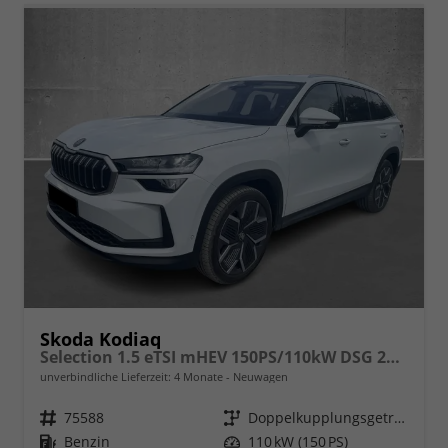
Skoda Kodiaq
Selection 1.5 eTSI mHEV 150PS/110kW DSG 2026
unverbindliche Lieferzeit:
4 Monate
Neuwagen
Fahrzeugnr.
75588
Getriebe
Doppelkupplungsgetriebe (DSG)
Kraftstoff
Benzin
Leistung
110 kW (150 PS)