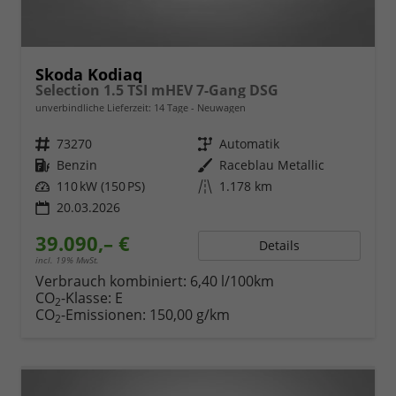
Skoda Kodiaq
Selection 1.5 TSI mHEV 7-Gang DSG
unverbindliche Lieferzeit:
14 Tage
Neuwagen
Fahrzeugnr.
73270
Getriebe
Automatik
Kraftstoff
Benzin
Außenfarbe
Raceblau Metallic
Leistung
110 kW (150 PS)
Kilometerstand
1.178 km
20.03.2026
39.090,– €
Details
incl. 19% MwSt.
Verbrauch kombiniert:
6,40 l/100km
CO
-Klasse:
E
2
CO
-Emissionen:
150,00 g/km
2