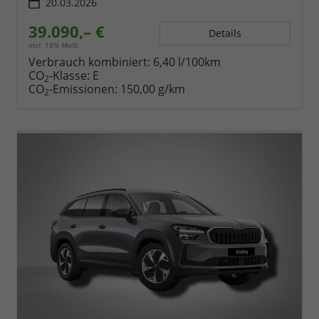
20.03.2026
39.090,– €
Details
incl. 19% MwSt.
Verbrauch kombiniert:
6,40 l/100km
CO
-Klasse:
E
2
CO
-Emissionen:
150,00 g/km
2