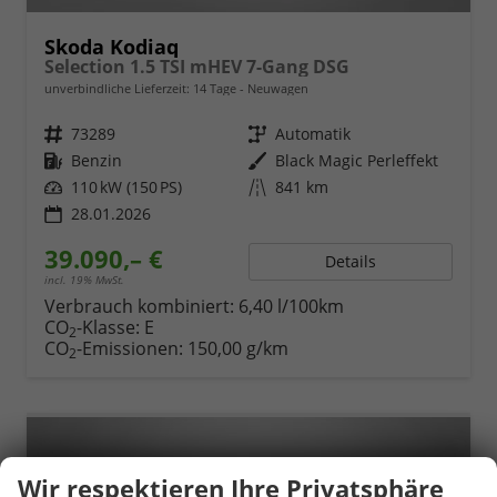
Skoda Kodiaq
Selection 1.5 TSI mHEV 7-Gang DSG
unverbindliche Lieferzeit:
14 Tage
Neuwagen
Fahrzeugnr.
73289
Getriebe
Automatik
Kraftstoff
Benzin
Außenfarbe
Black Magic Perleffekt
Leistung
110 kW (150 PS)
Kilometerstand
841 km
28.01.2026
39.090,– €
Details
incl. 19% MwSt.
Verbrauch kombiniert:
6,40 l/100km
CO
-Klasse:
E
2
CO
-Emissionen:
150,00 g/km
2
Wir respektieren Ihre Privatsphäre