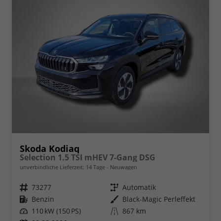
Skoda Kodiaq
Selection 1.5 TSI mHEV 7-Gang DSG
unverbindliche Lieferzeit:
14 Tage
Neuwagen
Fahrzeugnr.
73277
Getriebe
Automatik
Kraftstoff
Benzin
Außenfarbe
Black-Magic Perleffekt
Leistung
110 kW (150 PS)
Kilometerstand
867 km