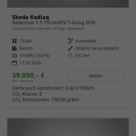
Skoda Kodiaq
Selection 1.5 TSI mHEV 7-Gang DSG
unverbindliche Lieferzeit:
14 Tage
Neuwagen
Fahrzeugnr.
73284
Getriebe
Automatik
Kraftstoff
Benzin
Außenfarbe
Graphit Grau Metallic
Leistung
110 kW (150 PS)
Kilometerstand
632 km
17.02.2026
39.090,– €
Details
incl. 19% MwSt.
Verbrauch kombiniert:
6,40 l/100km
CO
-Klasse:
E
2
CO
-Emissionen:
150,00 g/km
2