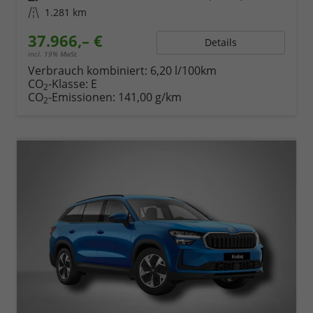
Kilometerstand
1.281 km
37.966,– €
Details
incl. 19% MwSt.
Verbrauch kombiniert:
6,20 l/100km
CO
-Klasse:
E
2
CO
-Emissionen:
141,00 g/km
2