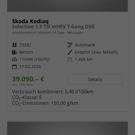
Skoda Kodiaq
Selection 1.5 TSI mHEV 7-Gang DSG
unverbindliche Lieferzeit:
14 Tage
Neuwagen
Fahrzeugnr.
73282
Getriebe
Automatik
Kraftstoff
Benzin
Außenfarbe
Graphit Grau Metallic
Leistung
110 kW (150 PS)
Kilometerstand
1.408 km
17.02.2026
39.090,– €
Details
incl. 19% MwSt.
Verbrauch kombiniert:
6,40 l/100km
CO
-Klasse:
E
2
CO
-Emissionen:
150,00 g/km
2