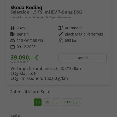
Skoda Kodiaq
Selection 1.5 TSI mHEV 7-Gang DSG
unverbindliche Lieferzeit:
14 Tage
Neuwagen
Fahrzeugnr.
73291
Getriebe
Automatik
Kraftstoff
Benzin
Außenfarbe
Black Magic Perleffekt
Leistung
110 kW (150 PS)
Kilometerstand
693 km
09.12.2025
39.090,– €
Details
incl. 19% MwSt.
Verbrauch kombiniert:
6,40 l/100km
CO
-Klasse:
E
2
CO
-Emissionen:
150,00 g/km
2
Datensätze pro Seite:
10
20
50
100
250
Seite: