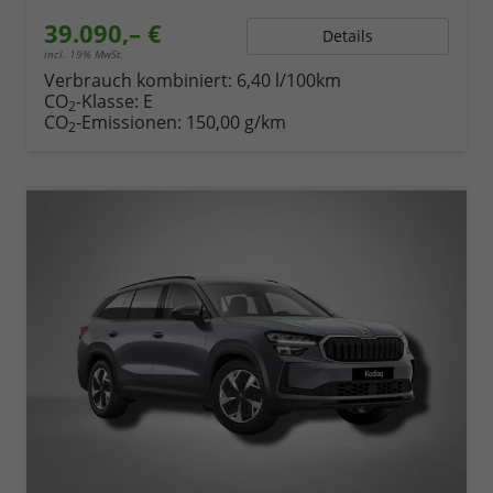
39.090,– €
Details
incl. 19% MwSt.
Verbrauch kombiniert:
6,40 l/100km
CO
-Klasse:
E
2
CO
-Emissionen:
150,00 g/km
2