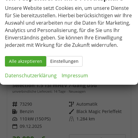
Unsere Website setzt Cookies ein, um unsere Dienste
für Sie bereitzustellen. Hierbei berücksichtigen wir Ihre
Auswahl und verarbeiten nur die Daten für Marketing,
Analytics und Personalisierung, für die Sie uns Ihr
Einverständnis geben. Sie können Ihre Einwilligung
jederzeit mit Wirkung für die Zukunft widerrufen.
Alle akzeptieren
Einstellungen
Datenschutzerklärung
Impressum
Skoda Kodiaq
Selection 1.5 TSI mHEV 7-Gang DSG
unverbindliche Lieferzeit:
14 Tage
Neuwagen
Fahrzeugnr.
73290
Getriebe
Automatik
Kraftstoff
Benzin
Außenfarbe
Black Magic Perleffekt
Leistung
110 kW (150 PS)
Kilometerstand
1.284 km
09.12.2025