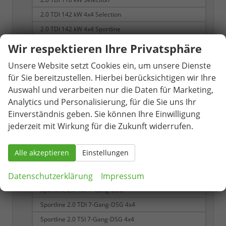
2.0 TDI 142 kW 4x4 Selection
2.0 TDI 142 kW 4x4 Sportline
2.0 TSI 195 kW 4x4 RS
Wir respektieren Ihre Privatsphäre
RS 2.0 TSI 7-Gang DSG 4x4
Unsere Website setzt Cookies ein, um unsere Dienste
Selection
für Sie bereitzustellen. Hierbei berücksichtigen wir Ihre
Selection 1.5 TSI 7-Gang-DSG
Auswahl und verarbeiten nur die Daten für Marketing,
Analytics und Personalisierung, für die Sie uns Ihr
Selection 1.5 TSI mHEV 7-Gang DSG
Einverständnis geben. Sie können Ihre Einwilligung
Sportline
jederzeit mit Wirkung für die Zukunft widerrufen.
Sportline 1.5 TSI
Sportline 1.5 TSI 7-Gang DSG
Alle akzeptieren
Einstellungen
Sportline 1.5 TSI iV 6-Gang-DSG
Datenschutzerklärung
Impressum
Sportline 1.5 TSI mHEV 7-Gang DSG
Sportline 2.0 TDI 7-Gang-DSG
Sportline 2.0 TDI 7-Gang-DSG 4x4
Sportline 2.0 TSI 7-Gang-DSG 4x4