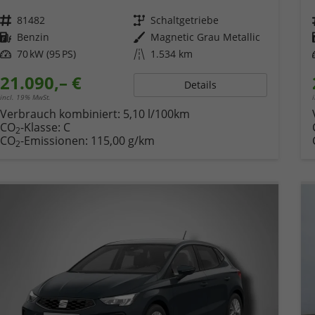
Fahrzeugnr.
81482
Getriebe
Schaltgetriebe
Kraftstoff
Benzin
Außenfarbe
Magnetic Grau Metallic
Leistung
70 kW (95 PS)
Kilometerstand
1.534 km
21.090,– €
Details
incl. 19% MwSt.
Verbrauch kombiniert:
5,10 l/100km
CO
-Klasse:
C
2
CO
-Emissionen:
115,00 g/km
2