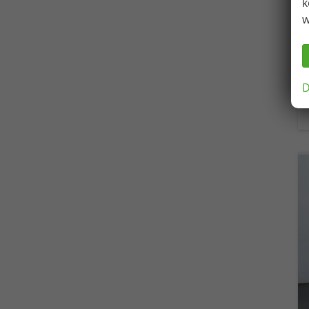
k
w
D