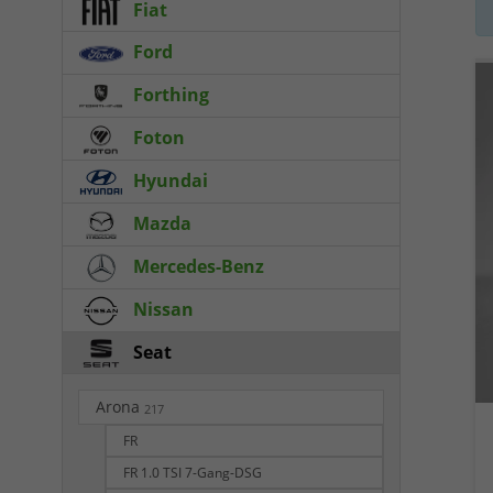
Fiat
Ford
Forthing
Foton
Hyundai
Mazda
Mercedes-Benz
Nissan
Seat
Arona
217
FR
FR 1.0 TSI 7-Gang-DSG