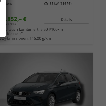
t
Kraftstoff
Benzin
Leistung
85 kW (116 PS)
23.852,– €
Details
incl. 19% MwSt.
Verbrauch kombiniert:
5,50 l/100km
CO
-Klasse:
C
2
CO
-Emissionen:
115,00 g/km
2