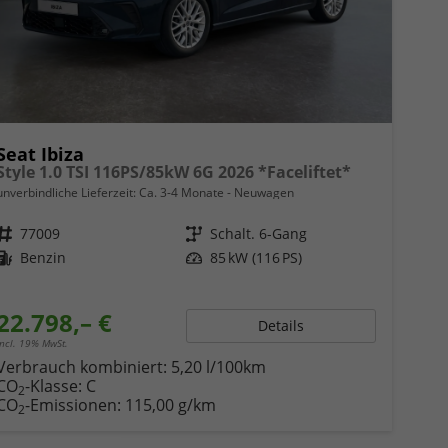
Seat Ibiza
Style 1.0 TSI 116PS/85kW 6G 2026 *Faceliftet*
unverbindliche Lieferzeit: Ca. 3-4 Monate
Neuwagen
Fahrzeugnr.
77009
Getriebe
Schalt. 6-Gang
Kraftstoff
Benzin
Leistung
85 kW (116 PS)
22.798,– €
Details
incl. 19% MwSt.
Verbrauch kombiniert:
5,20 l/100km
CO
-Klasse:
C
2
CO
-Emissionen:
115,00 g/km
2