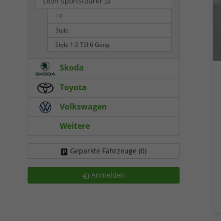
Leon Sportstourer
24
FR
Style
Style 1.5 TSI 6 Gang
Skoda
Toyota
Volkswagen
Weitere
Geparkte Fahrzeuge (
0
)
Anmelden