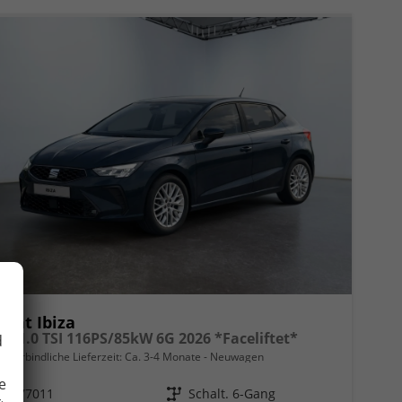
Seat Ibiza
FR 1.0 TSI 116PS/85kW 6G 2026 *Faceliftet*
d
unverbindliche Lieferzeit: Ca. 3-4 Monate
Neuwagen
e
Fahrzeugnr.
77011
Getriebe
Schalt. 6-Gang