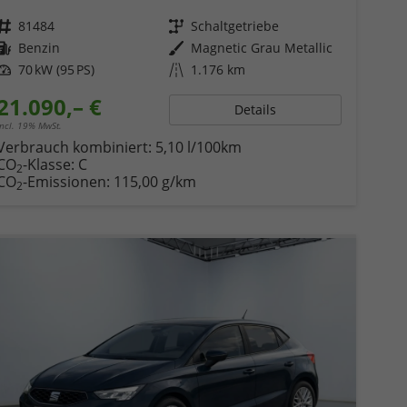
Fahrzeugnr.
81484
Getriebe
Schaltgetriebe
Kraftstoff
Benzin
Außenfarbe
Magnetic Grau Metallic
Leistung
70 kW (95 PS)
Kilometerstand
1.176 km
21.090,– €
Details
incl. 19% MwSt.
Verbrauch kombiniert:
5,10 l/100km
CO
-Klasse:
C
2
CO
-Emissionen:
115,00 g/km
2