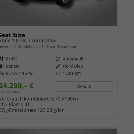
Seat Ibiza
Style 1.0 TSI 7-Gang-DSG
unverbindliche Lieferzeit:
14 Tage
Neuwagen
Fahrzeugnr.
81451
Getriebe
Automatik
Kraftstoff
Benzin
Außenfarbe
Fiord Blau
Leistung
85 kW (116 PS)
Kilometerstand
1.261 km
24.290,– €
Details
incl. 19% MwSt.
Verbrauch kombiniert:
5,70 l/100km
CO
-Klasse:
D
2
CO
-Emissionen:
129,00 g/km
2