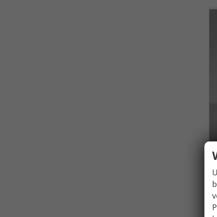
U
b
v
P