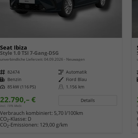
Seat Ibiza
Style 1.0 TSI 7-Gang-DSG
unverbindliche Lieferzeit:
04.09.2026
Neuwagen
Fahrzeugnr.
82474
Getriebe
Automatik
Kraftstoff
Benzin
Außenfarbe
Fiord Blau
Leistung
85 kW (116 PS)
Kilometerstand
1.156 km
22.790,– €
Details
incl. 19% MwSt.
Verbrauch kombiniert:
5,70 l/100km
CO
-Klasse:
D
2
CO
-Emissionen:
129,00 g/km
2