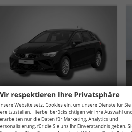
Wir respektieren Ihre Privatsphäre
nsere Website setzt Cookies ein, um unsere Dienste für Sie
Seat Ibiza
Style 1.0 TSI 7-Gang-DSG
ereitzustellen. Hierbei berücksichtigen wir Ihre Auswahl un
unverbindliche Lieferzeit:
11.12.2026
Neuwagen
erarbeiten nur die Daten für Marketing, Analytics und
ersonalisierung, für die Sie uns Ihr Einverständnis geben. Si
Fahrzeugnr.
81475
Getriebe
Automatik