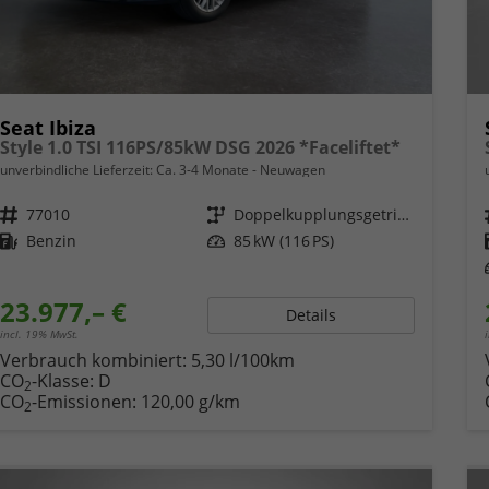
Seat Ibiza
Style 1.0 TSI 116PS/85kW DSG 2026 *Faceliftet*
unverbindliche Lieferzeit: Ca. 3-4 Monate
Neuwagen
Fahrzeugnr.
77010
Getriebe
Doppelkupplungsgetriebe (DSG)
Kraftstoff
Benzin
Leistung
85 kW (116 PS)
23.977,– €
Details
incl. 19% MwSt.
Verbrauch kombiniert:
5,30 l/100km
CO
-Klasse:
D
2
CO
-Emissionen:
120,00 g/km
2