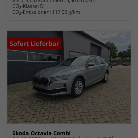
Verbrauch kombiniert:
5,50 l/100km
CO
-Klasse:
D
2
CO
-Emissionen:
117,00 g/km
2
Skoda Octavia Combi