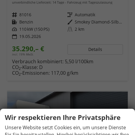
unverbindliche Lieferzeit:
14 Tage
Fahrzeug mit Tageszulassung
Fahrzeugnr.
81016
Getriebe
Automatik
Kraftstoff
Benzin
Außenfarbe
Smokey Diamond-Silber Metallic
Leistung
110 kW (150 PS)
Kilometerstand
2 km
19.05.2026
35.290,– €
Details
incl. 19% MwSt.
Verbrauch kombiniert:
5,50 l/100km
CO
-Klasse:
D
2
CO
-Emissionen:
117,00 g/km
2
Wir respektieren Ihre Privatsphäre
Unsere Website setzt Cookies ein, um unsere Dienste
für Sie bereitzustellen. Hierbei berücksichtigen wir Ihre