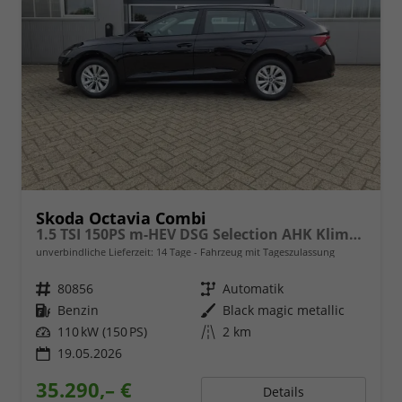
Skoda Octavia Combi
1.5 TSI 150PS m-HEV DSG Selection AHK Klimaautomatik ACC PDC v+h Rückf.Kamera Sitzheizung TWA Apple CarPlay Android Auto 16"LM
unverbindliche Lieferzeit:
14 Tage
Fahrzeug mit Tageszulassung
Fahrzeugnr.
80856
Getriebe
Automatik
Kraftstoff
Benzin
Außenfarbe
Black magic metallic
Leistung
110 kW (150 PS)
Kilometerstand
2 km
19.05.2026
35.290,– €
Details