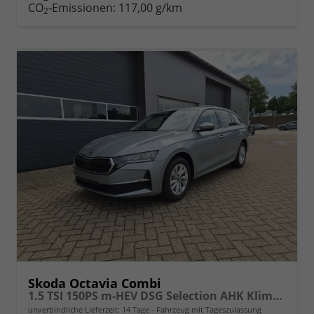
CO
-Emissionen:
117,00 g/km
2
Skoda Octavia Combi
1.5 TSI 150PS m-HEV DSG Selection AHK Klimaautomatik ACC PDC v+h Rückf.Kamera Sitzheizung TWA Apple CarPlay Android Auto 16"LM
unverbindliche Lieferzeit:
14 Tage
Fahrzeug mit Tageszulassung