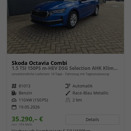
Skoda Octavia Combi
1.5 TSI 150PS m-HEV DSG Selection AHK Klimaautomatik ACC PDC v+h Rückf.Kamera Sitzheizung TWA Apple CarPlay Android Auto 16"LM
unverbindliche Lieferzeit:
14 Tage
Fahrzeug mit Tageszulassung
Fahrzeugnr.
81013
Getriebe
Automatik
Kraftstoff
Benzin
Außenfarbe
Race-Blau Metallic
Leistung
110 kW (150 PS)
Kilometerstand
2 km
19.05.2026
35.290,– €
Details
incl. 19% MwSt.