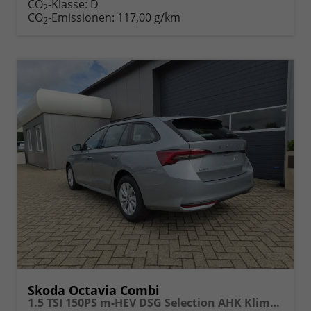
CO
-Klasse:
D
2
CO
-Emissionen:
117,00 g/km
2
Skoda Octavia Combi
1.5 TSI 150PS m-HEV DSG Selection AHK Klimaautomatik ACC PDC v+h Rückf.Kamera Sitzheizung TWA Apple CarPlay Android Auto 16"LM