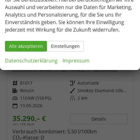
Auswahl und verarbeiten nur die Daten für Marketing,
Analytics und Personalisierung, für die Sie uns Ihr
Einverständnis geben. Sie können Ihre Einwilligung
jederzeit mit Wirkung für die Zukunft widerrufen.
Alle akzeptieren
Einstellungen
Skoda Octavia Combi
Datenschutzerklärung
Impressum
1.5 TSI 150PS m-HEV DSG Selection AHK Klimaautomatik ACC PDC v+h Rückf.Kamera Sitzheizung TWA Apple CarPlay Android Auto 16"LM
unverbindliche Lieferzeit:
14 Tage
Fahrzeug mit Tageszulassung
Fahrzeugnr.
81017
Getriebe
Automatik
Kraftstoff
Benzin
Außenfarbe
Smokey Diamond-Silber Metallic
Leistung
110 kW (150 PS)
Kilometerstand
2 km
19.05.2026
35.290,– €
Details
incl. 19% MwSt.
Verbrauch kombiniert:
5,50 l/100km
CO
-Klasse:
D
2