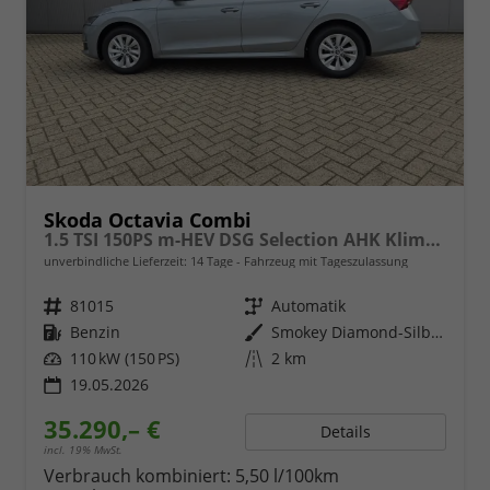
Skoda Octavia Combi
1.5 TSI 150PS m-HEV DSG Selection AHK Klimaautomatik ACC PDC v+h Rückf.Kamera Sitzheizung TWA Apple CarPlay Android Auto 16"LM
unverbindliche Lieferzeit:
14 Tage
Fahrzeug mit Tageszulassung
Fahrzeugnr.
81015
Getriebe
Automatik
Kraftstoff
Benzin
Außenfarbe
Smokey Diamond-Silber Metallic
Leistung
110 kW (150 PS)
Kilometerstand
2 km
19.05.2026
35.290,– €
Details
incl. 19% MwSt.
Verbrauch kombiniert:
5,50 l/100km