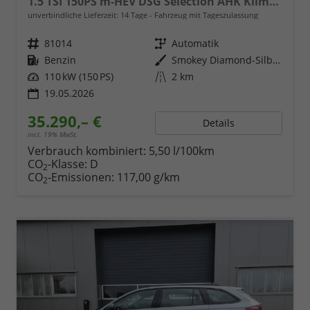
1.5 TSI 150PS m-HEV DSG Selection AHK Klimaautomatik ACC PDC v+h Rückf.Kamera Sitzheizung TWA Apple CarPlay Android Auto 16"LM
unverbindliche Lieferzeit:
14 Tage
Fahrzeug mit Tageszulassung
Fahrzeugnr.
81014
Getriebe
Automatik
Kraftstoff
Benzin
Außenfarbe
Smokey Diamond-Silber Metallic
Leistung
110 kW (150 PS)
Kilometerstand
2 km
19.05.2026
35.290,– €
Details
incl. 19% MwSt.
Verbrauch kombiniert:
5,50 l/100km
CO
-Klasse:
D
2
CO
-Emissionen:
117,00 g/km
2