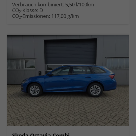
Verbrauch kombiniert:
5,50 l/100km
CO
-Klasse:
D
2
CO
-Emissionen:
117,00 g/km
2
Skoda Octavia Combi