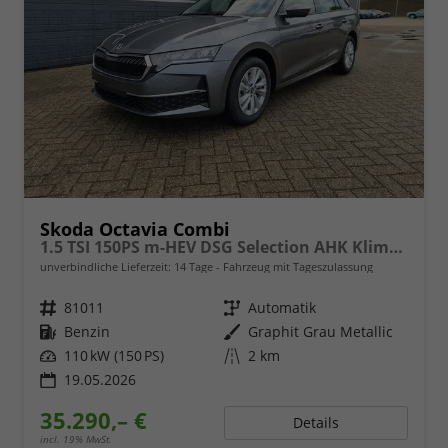
Skoda Octavia Combi
1.5 TSI 150PS m-HEV DSG Selection AHK Klimaautomatik ACC PDC v+h Rückf.Kamera Sitzheizung TWA Apple CarPlay Android Auto 16"LM
unverbindliche Lieferzeit:
14 Tage
Fahrzeug mit Tageszulassung
Fahrzeugnr.
81011
Getriebe
Automatik
Kraftstoff
Benzin
Außenfarbe
Graphit Grau Metallic
Leistung
110 kW (150 PS)
Kilometerstand
2 km
19.05.2026
35.290,– €
Details
incl. 19% MwSt.