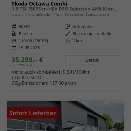
Skoda Octavia Combi
1.5 TSI 150PS m-HEV DSG Selection AHK Klimaautomatik ACC PDC v+h Rückf.Kamera Sitzheizung TWA Apple CarPlay Android Auto 16"LM
unverbindliche Lieferzeit:
14 Tage
Fahrzeug mit Tageszulassung
Fahrzeugnr.
80857
Getriebe
Automatik
Kraftstoff
Benzin
Außenfarbe
Black magic metallic
Leistung
110 kW (150 PS)
Kilometerstand
2 km
19.05.2026
35.290,– €
Details
incl. 19% MwSt.
Verbrauch kombiniert:
5,50 l/100km
CO
-Klasse:
D
2
CO
-Emissionen:
117,00 g/km
2