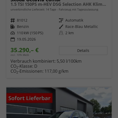
1.5 TSI 150PS m-HEV DSG Selection AHK Klimaautomatik ACC PDC v+h Rückf.Kamera Sitzheizung TWA Apple CarPlay Android Auto 16"LM
unverbindliche Lieferzeit:
14 Tage
Fahrzeug mit Tageszulassung
Fahrzeugnr.
81012
Getriebe
Automatik
Kraftstoff
Benzin
Außenfarbe
Race-Blau Metallic
Leistung
110 kW (150 PS)
Kilometerstand
2 km
19.05.2026
35.290,– €
Details
incl. 19% MwSt.
Verbrauch kombiniert:
5,50 l/100km
CO
-Klasse:
D
2
CO
-Emissionen:
117,00 g/km
2