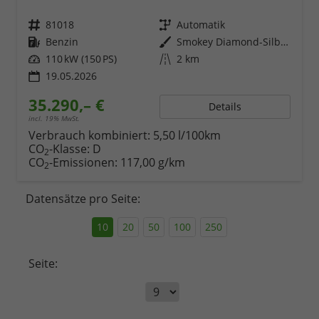
Fahrzeugnr.
81018
Getriebe
Automatik
Kraftstoff
Benzin
Außenfarbe
Smokey Diamond-Silber Metallic
Leistung
110 kW (150 PS)
Kilometerstand
2 km
19.05.2026
35.290,– €
Details
incl. 19% MwSt.
Verbrauch kombiniert:
5,50 l/100km
CO
-Klasse:
D
2
CO
-Emissionen:
117,00 g/km
2
Datensätze pro Seite:
10
20
50
100
250
Seite: