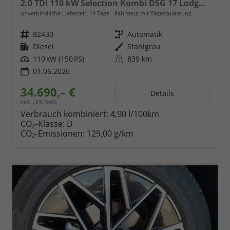
2.0 TDI 110 kW Selection Kombi DSG 17 Lodge Navi PDC GV5 el. Hk
unverbindliche Lieferzeit:
14 Tage
Fahrzeug mit Tageszulassung
Fahrzeugnr.
82430
Getriebe
Automatik
Kraftstoff
Diesel
Außenfarbe
Stahlgrau
Leistung
110 kW (150 PS)
Kilometerstand
839 km
01.06.2026
34.690,– €
Details
incl. 19% MwSt.
Verbrauch kombiniert:
4,90 l/100km
CO
-Klasse:
D
2
CO
-Emissionen:
129,00 g/km
2