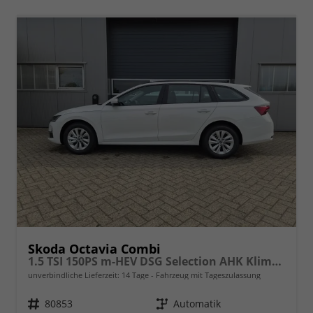
Skoda Octavia Combi
1.5 TSI 150PS m-HEV DSG Selection AHK Klimaautomatik ACC PDC v+h Rückf.Kamera Sitzheizung TWA Apple CarPlay Android Auto 16"LM
unverbindliche Lieferzeit:
14 Tage
Fahrzeug mit Tageszulassung
Fahrzeugnr.
80853
Getriebe
Automatik