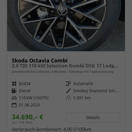
Skoda Octavia Combi
2.0 TDI 110 kW Selection Kombi DSG 17 Lodge Navi PDC GV5 el. Hk
unverbindliche Lieferzeit:
4 Wochen
Fahrzeug mit Tageszulassung
Fahrzeugnr.
82434
Getriebe
Automatik
Kraftstoff
Diesel
Außenfarbe
Smokey Diamond Silver Metallic
Leistung
110 kW (150 PS)
Kilometerstand
1.091 km
01.06.2026
34.690,– €
Details
incl. 19% MwSt.
Verbrauch kombiniert:
4,90 l/100km