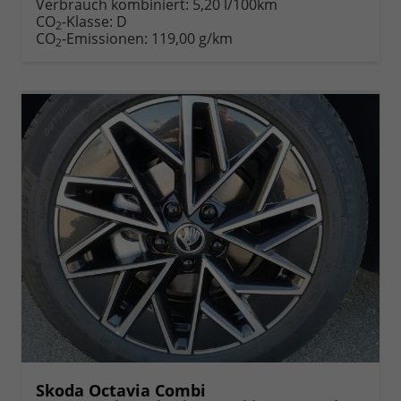
Verbrauch kombiniert:
5,20 l/100km
CO
-Klasse:
D
2
CO
-Emissionen:
119,00 g/km
2
Skoda Octavia Combi