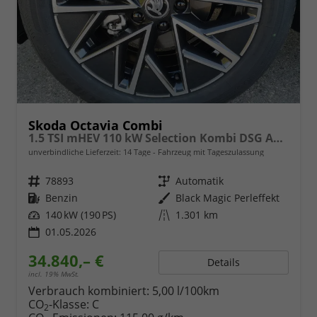
Skoda Octavia Combi
1.5 TSI mHEV 110 kW Selection Kombi DSG ABT AHK ACC Kamera Sunset
unverbindliche Lieferzeit:
14 Tage
Fahrzeug mit Tageszulassung
Fahrzeugnr.
78893
Getriebe
Automatik
Kraftstoff
Benzin
Außenfarbe
Black Magic Perleffekt
Leistung
140 kW (190 PS)
Kilometerstand
1.301 km
01.05.2026
34.840,– €
Details
incl. 19% MwSt.
Verbrauch kombiniert:
5,00 l/100km
CO
-Klasse:
C
2