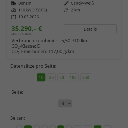
Kraftstoff
Benzin
Außenfarbe
Candy-Weiß
Leistung
110 kW (150 PS)
Kilometerstand
2 km
19.05.2026
35.290,– €
Details
incl. 19% MwSt.
Verbrauch kombiniert:
5,50 l/100km
CO
-Klasse:
D
2
CO
-Emissionen:
117,00 g/km
2
Datensätze pro Seite:
10
20
50
100
250
Seite:
Seiten: