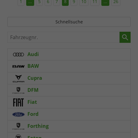
1
...
5
6
7
8
9
10
11
...
26
Schnellsuche
Fahrzeugnr.
Audi
BAW
Cupra
DFM
Fiat
Ford
Forthing
Foton