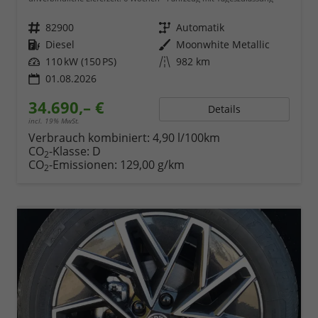
Fahrzeugnr.
82900
Getriebe
Automatik
Kraftstoff
Diesel
Außenfarbe
Moonwhite Metallic
Leistung
110 kW (150 PS)
Kilometerstand
982 km
01.08.2026
34.690,– €
Details
incl. 19% MwSt.
Verbrauch kombiniert:
4,90 l/100km
CO
-Klasse:
D
2
CO
-Emissionen:
129,00 g/km
2