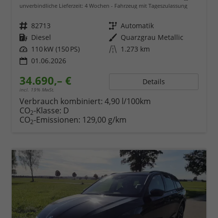
unverbindliche Lieferzeit:
4 Wochen
Fahrzeug mit Tageszulassung
Fahrzeugnr.
82713
Getriebe
Automatik
Kraftstoff
Diesel
Außenfarbe
Quarzgrau Metallic
Leistung
110 kW (150 PS)
Kilometerstand
1.273 km
01.06.2026
34.690,– €
Details
incl. 19% MwSt.
Verbrauch kombiniert:
4,90 l/100km
CO
-Klasse:
D
2
CO
-Emissionen:
129,00 g/km
2