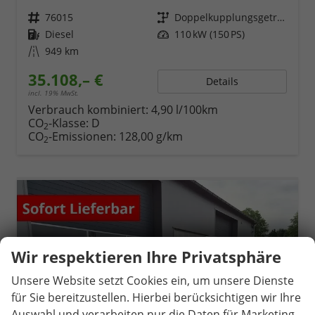
Fahrzeugnr.
76015
Getriebe
Doppelkupplungsgetriebe (DSG)
Kraftstoff
Diesel
Leistung
110 kW (150 PS)
Kilometerstand
949 km
35.108,– €
Details
incl. 19% MwSt.
Verbrauch kombiniert:
4,90 l/100km
CO
-Klasse:
D
2
CO
-Emissionen:
128,00 g/km
2
Wir respektieren Ihre Privatsphäre
Unsere Website setzt Cookies ein, um unsere Dienste
für Sie bereitzustellen. Hierbei berücksichtigen wir Ihre
Auswahl und verarbeiten nur die Daten für Marketing,