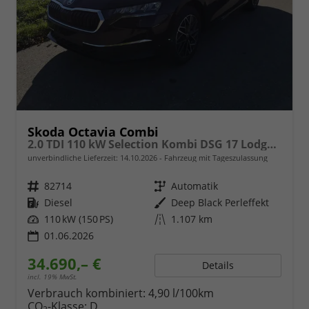
Skoda Octavia Combi
2.0 TDI 110 kW Selection Kombi DSG 17 Lodge Navi PDC GV5 el. Hk
unverbindliche Lieferzeit:
14.10.2026
Fahrzeug mit Tageszulassung
Fahrzeugnr.
82714
Getriebe
Automatik
Kraftstoff
Diesel
Außenfarbe
Deep Black Perleffekt
Leistung
110 kW (150 PS)
Kilometerstand
1.107 km
01.06.2026
34.690,– €
Details
incl. 19% MwSt.
Verbrauch kombiniert:
4,90 l/100km
CO
-Klasse:
D