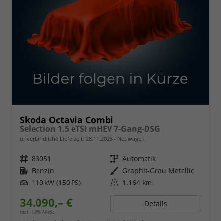
Skoda Octavia Combi
Selection 1.5 eTSI mHEV 7-Gang-DSG
unverbindliche Lieferzeit:
28.11.2026
Neuwagen
Fahrzeugnr.
83051
Getriebe
Automatik
Kraftstoff
Benzin
Außenfarbe
Graphit-Grau Metallic
Leistung
110 kW (150 PS)
Kilometerstand
1.164 km
34.090,– €
Details
incl. 19% MwSt.